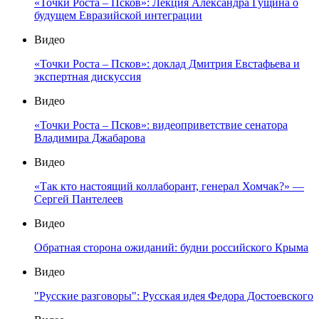
«Точки Роста – Псков»: Лекция Александра Гущина о
будущем Евразийской интеграции
Видео
«Точки Роста – Псков»: доклад Дмитрия Евстафьева и
экспертная дискуссия
Видео
«Точки Роста – Псков»: видеоприветствие сенатора
Владимира Джабарова
Видео
«Так кто настоящий коллаборант, генерал Хомчак?» —
Сергей Пантелеев
Видео
Обратная сторона ожиданий: будни российского Крыма
Видео
"Русские разговоры": Русская идея Федора Достоевского