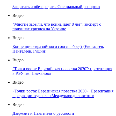
Защитить и обезвредить. Специальный репортаж
Видео
"Многие забыли, что война идет 8 лет": эксперт о
причинах кризиса на Украине
Видео
Концепция евразийского союза – бред? (Евстафьев,
Пантелеев, Гущин)
Видео
"Точки роста: Евразийская повестка 2030": презентация
в РЭУ им. Плеханова
Видео
«Точки роста: Евразийская повестка 2030». Презентация
в редакции журнала «Международная жизнь»
Видео
Дзермант и Пантелеев о русскости