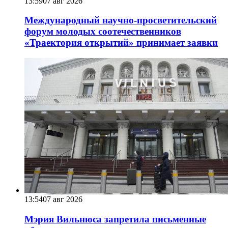
13:59
07 авг 2026
Международный научно-просветительский
форум молодых соотечественников
«Траектория открытий» принимает заявки
13:54
07 авг 2026
Мэрия Вильнюса запретила письменные