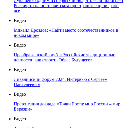
Лукашенко одним из первых понял, что если проиграет
Россия, то на постсоветском пространстве проиграют
все
Видео
Михаил Дроздов: «Найти место соотечественников в
новом мире»
Видео
Преображенский клуб. «Российские традиционные
ценности: как строить Образ Будущего»
Видео
Ливадийский форум 2024. Интервью с Сергеем
Пантелеевым
Видео
Презентация доклада «Точки Роста: мир России – мир
Евразии»
Видео