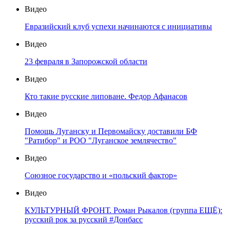
Видео
Евразийский клуб успехи начинаются с инициативы
Видео
23 февраля в Запорожской области
Видео
Кто такие русские липоване. Федор Афанасов
Видео
Помощь Луганску и Первомайску доставили БФ
"Ратибор" и РОО "Луганское землячество"
Видео
Союзное государство и «польский фактор»
Видео
КУЛЬТУРНЫЙ ФРОНТ. Роман Рыкалов (группа ЕЩЁ):
русский рок за русский #Донбасс