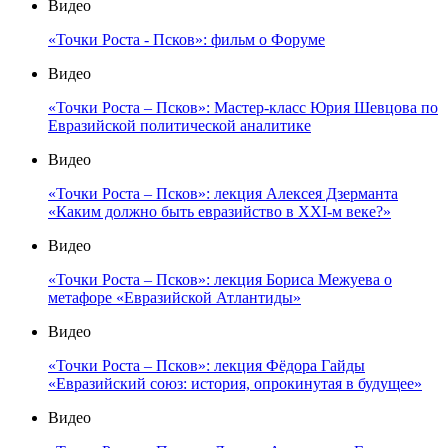
Видео
«Точки Роста - Псков»: фильм о Форуме
Видео
«Точки Роста – Псков»: Мастер-класс Юрия Шевцова по
Евразийской политической аналитике
Видео
«Точки Роста – Псков»: лекция Алексея Дзерманта
«Каким должно быть евразийство в XXI-м веке?»
Видео
«Точки Роста – Псков»: лекция Бориса Межуева о
метафоре «Евразийской Атлантиды»
Видео
«Точки Роста – Псков»: лекция Фёдора Гайды
«Евразийский союз: история, опрокинутая в будущее»
Видео