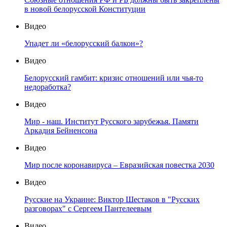
в новой белорусской Конституции
Видео
Упадет ли «белорусский балкон»?
Видео
Белорусский гамбит: кризис отношений или чья-то
недоработка?
Видео
Мир - наш. Институт Русского зарубежья. Памяти
Аркадия Бейненсона
Видео
Мир после коронавируса – Евразийская повестка 2030
Видео
Русские на Украине: Виктор Шестаков в "Русских
разговорах" с Сергеем Пантелеевым
Видео