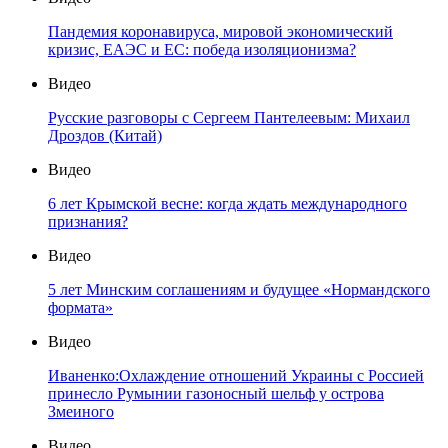
Пандемия коронавируса, мировой экономический
кризис, ЕАЭС и ЕС: победа изоляционизма?
Видео
Русские разговоры с Сергеем Пантелеевым: Михаил
Дроздов (Китай)
Видео
6 лет Крымской весне: когда ждать международного
признания?
Видео
5 лет Минским соглашениям и будущее «Нормандского
формата»
Видео
Иваненко:Охлаждение отношений Украины с Россией
принесло Румынии газоносный шельф у острова
Змеиного
Видео