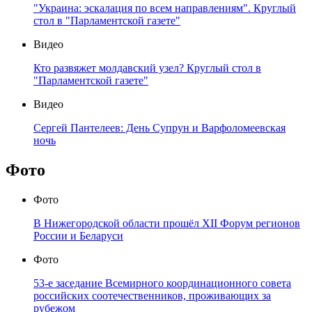
"Украина: эскалация по всем направлениям". Круглый
стол в "Парламентской газете"
Видео
Кто развяжет молдавский узел? Круглый стол в
"Парламентской газете"
Видео
Сергей Пантелеев: День Супрун и Варфоломеевская
ночь
Фото
Фото
В Нижегородской области прошёл XII Форум регионов
России и Беларуси
Фото
53-е заседание Всемирного координационного совета
российских соотечественников, проживающих за
рубежом