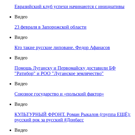
Евразийский клуб успехи начинаются с инициативы
Видео
23 февраля в Запорожской области
Видео
Кто такие русские липоване. Федор Афанасов
Видео
Помощь Луганску и Первомайску доставили БФ
"Ратибор" и РОО "Луганское землячество"
Видео
Союзное государство и «польский фактор»
Видео
КУЛЬТУРНЫЙ ФРОНТ. Роман Рыкалов (группа ЕЩЁ):
русский рок за русский #Донбасс
Видео