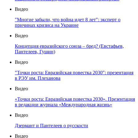
Видео
"Многие забыли, что война идет 8 лет": эксперт о
причинах кризиса на Украине
Видео
Концепция евразийского союза – бред? (Евстафьев,
Пантелеев, Гущин)
Видео
"Точки роста: Евразийская повестка 2030": презентация
в РЭУ им. Плеханова
Видео
«Точки роста: Евразийская повестка 2030». Презентация
в редакции журнала «Международная жизнь»
Видео
Дзермант и Пантелеев о русскости
Видео