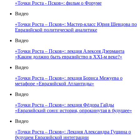
«Точки Роста - Псков»: фильм о Форуме
Видео
«Точки Роста – Псков»: Мастер-класс Юрия Шевцова по
Евразийской политической аналитике
Видео
«Точки Роста – Псков»: лекция Алексея Дзерманта
«Каким должно быть евразийство в XXI-м веке?»
Видео
«Точки Роста – Псков»: лекция Бориса Межуева о
метафоре «Евразийской Атлантиды»
Видео
«Точки Роста – Псков»: лекция Фёдора Гайды
«Евразийский союз: история, опрокинутая в будущее»
Видео
«Точки Роста – Псков»: Лекция Александра Гущина о
будущем Евразийской интеграции