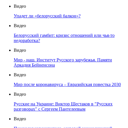
Видео
Упадет ли «белорусский балкон»?
Видео
Белорусский гамбит: кризис отношений или чья-то
недоработка?
Видео
Мир - наш. Институт Русского зарубежья. Памяти
Аркадия Бейненсона
Видео
Мир после коронавируса – Евразийская повестка 2030
Видео
Русские на Украине: Виктор Шестаков в "Русских
разговорах" с Сергеем Пантелеевым
Видео