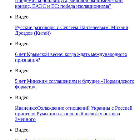
Пандемия коронавируса, мировой экономический
кризис, ЕАЭС и ЕС: победа изоляционизма?
Видео
Русские разговоры с Сергеем Пантелеевым: Михаил
Дроздов (Китай)
Видео
6 лет Крымской весне: когда ждать международного
признания?
Видео
5 лет Минским соглашениям и будущее «Нормандского
формата»
Видео
Иваненко:Охлаждение отношений Украины с Россией
принесло Румынии газоносный шельф у острова
Змеиного
Видео