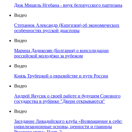
Дюк Мишель Нгебана - внук белорусского партизана
Видео
Степанюк Александр (Киргизия) об экономических
особенностях русской диаспоры
Видео
Марина Дадикозян (Болгария) о консолидации
российской молодёжи за рубежом
Видео
Князь Трубецкой о евразийстве и пути России
Видео
Андрей Якусик о своей работе и будущем Союзного
государства в рубрике "Двери открываются"
Видео
Заседание Ливадийского клуба «Возвращение к себе:
цивилизационные основы, ценности и границы
Русского мира» Часть 2.