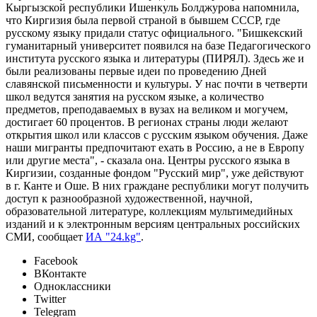
Кыргызской республики Ишенкуль Болджурова напомнила,
что Киргизия была первой страной в бывшем СССР, где
русскому языку придали статус официального. "Бишкекский
гуманитарный университет появился на базе Педагогического
института русского языка и литературы (ПИРЯЛ). Здесь же и
были реализованы первые идеи по проведению Дней
славянской письменности и культуры. У нас почти в четверти
школ ведутся занятия на русском языке, а количество
предметов, преподаваемых в вузах на великом и могучем,
достигает 60 процентов. В регионах страны люди желают
открытия школ или классов с русским языком обучения. Даже
наши мигранты предпочитают ехать в Россию, а не в Европу
или другие места", - сказала она. Центры русского языка в
Киргизии, созданные фондом "Русский мир", уже действуют
в г. Канте и Оше. В них граждане республики могут получить
доступ к разнообразной художественной, научной,
образовательной литературе, коллекциям мультимедийных
изданий и к электронным версиям центральных российских
СМИ, сообщает
ИА "24.kg"
.
Facebook
ВКонтакте
Одноклассники
Twitter
Telegram