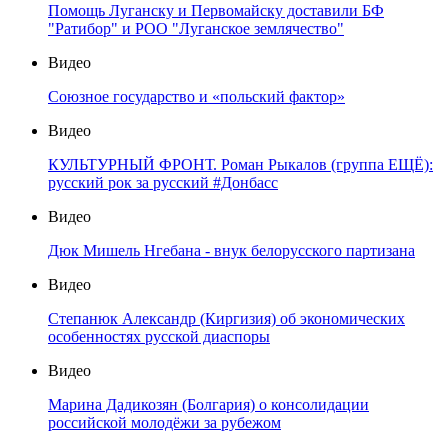
Помощь Луганску и Первомайску доставили БФ
"Ратибор" и РОО "Луганское землячество"
Видео
Союзное государство и «польский фактор»
Видео
КУЛЬТУРНЫЙ ФРОНТ. Роман Рыкалов (группа ЕЩЁ):
русский рок за русский #Донбасс
Видео
Дюк Мишель Нгебана - внук белорусского партизана
Видео
Степанюк Александр (Киргизия) об экономических
особенностях русской диаспоры
Видео
Марина Дадикозян (Болгария) о консолидации
российской молодёжи за рубежом