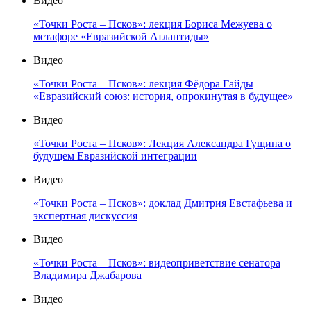
Видео
«Точки Роста – Псков»: лекция Бориса Межуева о
метафоре «Евразийской Атлантиды»
Видео
«Точки Роста – Псков»: лекция Фёдора Гайды
«Евразийский союз: история, опрокинутая в будущее»
Видео
«Точки Роста – Псков»: Лекция Александра Гущина о
будущем Евразийской интеграции
Видео
«Точки Роста – Псков»: доклад Дмитрия Евстафьева и
экспертная дискуссия
Видео
«Точки Роста – Псков»: видеоприветствие сенатора
Владимира Джабарова
Видео