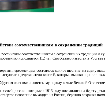
йствие соотечественникам в сохранении традиций
 российским соотечественникам в сохранении их традиций и кул
поселению исполняется 112 лет. Сан-Хавьер известен в Уругвае 
первым переселенцам, состоялось конное шествие, на сцену вышл
ыступили представители властей, которые высоко оценили вклад
ругвая оказывали советскому народу в ходе Великой Отечестве
 семей россиян, которые в 1913 году поселились на берегу реки
етвёртое поколение выходцев из России, бережно сохраняя памят