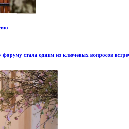
ссию
 форуму стала одним из ключевых вопросов встре