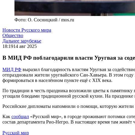
Фото: О. Сосницкий / mos.ru
Новости Русского мира
Общество
Дальнее зарубежье
18:19
14 авг 2025
В МИД РФ поблагодарили власти Уругвая за соде
МИД РФ
выразил благодарность властям Уругвая за содействие
отпраздновали жители уругвайского Сан-Хавьера. В этом году 
формироваться в населённом пункте ещё с XIX века.
По традиции в честь праздника возложили цветы к памятнику 
угощали блюдами традиционной русской кухни. На празднике в
Российские дипломаты напомнили о помощи, которую жители У
Как
сообщал
«Русский мир», в городе проживают потомки сотен
состав департамента Рио-Негро. В настоящее время там живёт ч
Русский мир