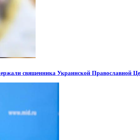
держали священника Украинской Православной Ц