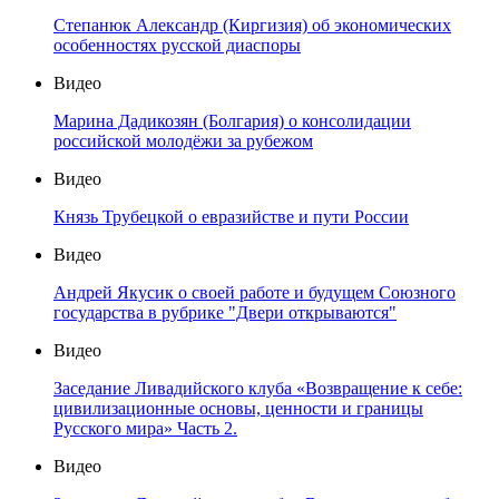
Степанюк Александр (Киргизия) об экономических
особенностях русской диаспоры
Видео
Марина Дадикозян (Болгария) о консолидации
российской молодёжи за рубежом
Видео
Князь Трубецкой о евразийстве и пути России
Видео
Андрей Якусик о своей работе и будущем Союзного
государства в рубрике "Двери открываются"
Видео
Заседание Ливадийского клуба «Возвращение к себе:
цивилизационные основы, ценности и границы
Русского мира» Часть 2.
Видео