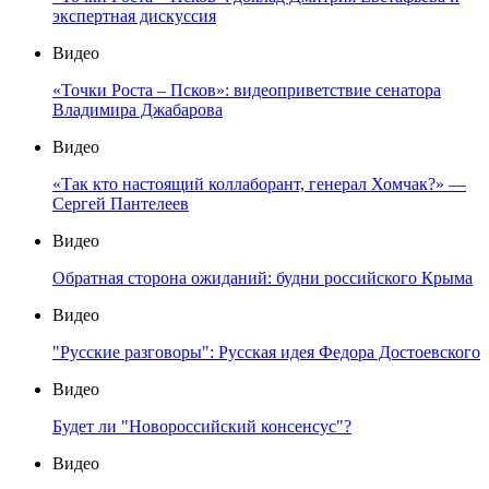
экспертная дискуссия
Видео
«Точки Роста – Псков»: видеоприветствие сенатора
Владимира Джабарова
Видео
«Так кто настоящий коллаборант, генерал Хомчак?» —
Сергей Пантелеев
Видео
Обратная сторона ожиданий: будни российского Крыма
Видео
"Русские разговоры": Русская идея Федора Достоевского
Видео
Будет ли "Новороссийский консенсус"?
Видео