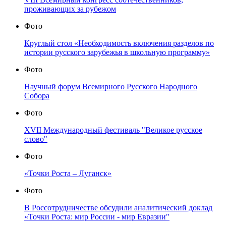
проживающих за рубежом
Фото
Круглый стол «Необходимость включения разделов по
истории русского зарубежья в школьную программу»
Фото
Научный форум Всемирного Русского Народного
Собора
Фото
XVII Международный фестиваль "Великое русское
слово"
Фото
«Точки Роста – Луганск»
Фото
В Россотрудничестве обсудили аналитический доклад
«Точки Роста: мир России - мир Евразии"