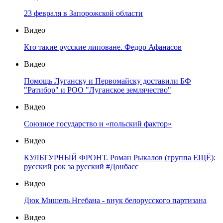
23 февраля в Запорожской области
Видео
Кто такие русские липоване. Федор Афанасов
Видео
Помощь Луганску и Первомайску доставили БФ
"Ратибор" и РОО "Луганское землячество"
Видео
Союзное государство и «польский фактор»
Видео
КУЛЬТУРНЫЙ ФРОНТ. Роман Рыкалов (группа ЕЩЁ):
русский рок за русский #Донбасс
Видео
Дюк Мишель Нгебана - внук белорусского партизана
Видео