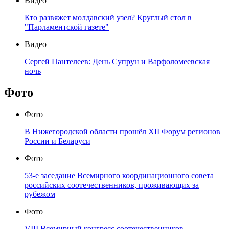
Видео
Кто развяжет молдавский узел? Круглый стол в
"Парламентской газете"
Видео
Сергей Пантелеев: День Супрун и Варфоломеевская
ночь
Фото
Фото
В Нижегородской области прошёл XII Форум регионов
России и Беларуси
Фото
53-е заседание Всемирного координационного совета
российских соотечественников, проживающих за
рубежом
Фото
VIII Всемирный конгресс соотечественников,