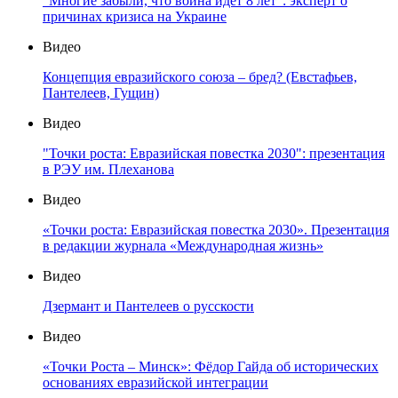
"Многие забыли, что война идет 8 лет": эксперт о
причинах кризиса на Украине
Видео
Концепция евразийского союза – бред? (Евстафьев,
Пантелеев, Гущин)
Видео
"Точки роста: Евразийская повестка 2030": презентация
в РЭУ им. Плеханова
Видео
«Точки роста: Евразийская повестка 2030». Презентация
в редакции журнала «Международная жизнь»
Видео
Дзермант и Пантелеев о русскости
Видео
«Точки Роста – Минск»: Фёдор Гайда об исторических
основаниях евразийской интеграции