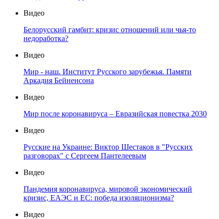
Видео
Белорусский гамбит: кризис отношений или чья-то
недоработка?
Видео
Мир - наш. Институт Русского зарубежья. Памяти
Аркадия Бейненсона
Видео
Мир после коронавируса – Евразийская повестка 2030
Видео
Русские на Украине: Виктор Шестаков в "Русских
разговорах" с Сергеем Пантелеевым
Видео
Пандемия коронавируса, мировой экономический
кризис, ЕАЭС и ЕС: победа изоляционизма?
Видео