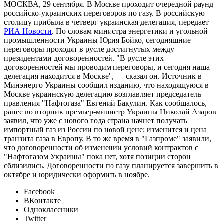
МОСКВА, 29 сентября. В Москве проходит очередной раунд
российско-украинских переговоров по газу. В российскую
столицу прибыла в четверг украинская делегация, передает
РИА Новости
. По словам министра энергетики и угольной
промышленности Украины Юрия Бойко, сегодняшние
переговоры проходят в русле достигнутых между
президентами договоренностей. "В русле этих
договоренностей мы проводим переговоры, и сегодня наша
делегация находится в Москве", — сказал он. Источник в
Минэнерго Украины сообщил изданию, что находящуюся в
Москве украинскую делегацию возглавляет председатель
правления "Нафтогаза" Евгений Бакулин. Как сообщалось,
ранее во вторник премьер-министр Украины Николай Азаров
заявил, что уже с нового года страна начнет получать
импортный газ из России по новой цене; изменится и цена
транзита газа в Европу. В то же время в "Газпроме" заявили,
что договоренности об изменении условий контрактов с
"Нафтогазом Украины" пока нет, хотя позиции сторон
сблизились. Договоренности по газу планируется завершить в
октябре и юридически оформить в ноябре.
Facebook
ВКонтакте
Одноклассники
Twitter