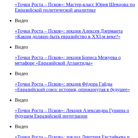
«Точки Роста – Псков»: Мастер-класс Юрия Шевцова по
Евразийской политической аналитике
Видео
«Точки Роста – Псков»: лекция Алексея Дзерманта
«Каким должно быть евразийство в XXI-м веке?»
Видео
«Точки Роста – Псков»: лекция Бориса Межуева о
метафоре «Евразийской Атлантиды»
Видео
«Точки Роста – Псков»: лекция Фёдора Гайды
«Евразийский союз: история, опрокинутая в будущее»
Видео
«Точки Роста – Псков»: Лекция Александра Гущина о
будущем Евразийской интеграции
Видео
«Точки Роста – Псков»: доклад Дмитрия Евстафьева и