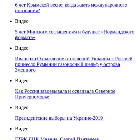
6 лет Крымской весне: когда ждать международного
признания?
Видео
5 лет Минским соглашениям и будущее «Нормандского
формата»
Видео
Иваненко:Охлаждение отношений Украины с Россией
принесло Румынии газоносный шельф у острова
Змеиного
Видео
Как Россия завоёвывала и осваивала Северное
Причерноморье
Видео
Президентские выборы на Украине-2019
Видео
ГТРК ЛНР. Мнение. Сергей Пантелеев