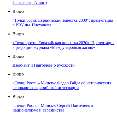
Пантелеев, Гущин)
Видео
"Точки роста: Евразийская повестка 2030": презентация
в РЭУ им. Плеханова
Видео
«Точки роста: Евразийская повестка 2030». Презентация
в редакции журнала «Международная жизнь»
Видео
Дзермант и Пантелеев о русскости
Видео
«Точки Роста – Минск»: Фёдор Гайда об исторических
основаниях евразийской интеграции
Видео
«Точки Роста – Минск»: Сергей Пантелеев о
национализме и евразийстве