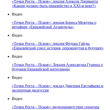
«Точки Роста – Псков»: лекция Алексея Дзерманта
«Каким должно быть евразийство в XXI-м веке?»
Видео
«Точки Роста – Псков»: лекция Бориса Межуева о
метафоре «Евразийской Атлантиды»
Видео
«Точки Роста – Псков»: лекция Фёдора Гайды
«Евразийский союз: история, опрокинутая в будущее»
Видео
«Точки Роста – Псков»: Лекция Александра Гущина о
будущем Евразийской интеграции
Видео
«Точки Роста – Псков»: доклад Дмитрия Евстафьева и
экспертная дискуссия
Видео
«Точки Роста – Псков»: видеоприветствие сенатора