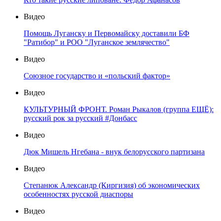
Видео
Помощь Луганску и Первомайску доставили БФ
"Ратибор" и РОО "Луганское землячество"
Видео
Союзное государство и «польский фактор»
Видео
КУЛЬТУРНЫЙ ФРОНТ. Роман Рыкалов (группа ЕЩЁ):
русский рок за русский #Донбасс
Видео
Дюк Мишель Нгебана - внук белорусского партизана
Видео
Степанюк Александр (Киргизия) об экономических
особенностях русской диаспоры
Видео