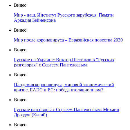
Видео
Мир - наш. Институт Русского зарубежья. Памяти
Аркадия Бейненсона
Видео
Мир после коронавируса – Евразийская повестка 2030
Видео
Русские на Украине: Виктор Шестаков в "Русских
разговорах" с Сергеем Пантелеевым
Видео
Пандемия коронавируса, мировой экономический
кризис, ЕАЭС и ЕС: победа изоляционизма?
Видео
Русские разговоры с Сергеем Пантелеевым: Михаил
Дроздов (Китай)
Видео