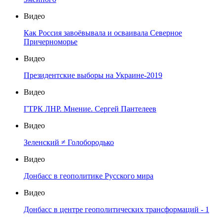
Видео
Как Россия завоёвывала и осваивала Северное
Причерноморье
Видео
Президентские выборы на Украине-2019
Видео
ГТРК ЛНР. Мнение. Сергей Пантелеев
Видео
Зеленский ≠ Голобородько
Видео
Донбасс в геополитике Русского мира
Видео
Донбасс в центре геополитических трансформаций - 1