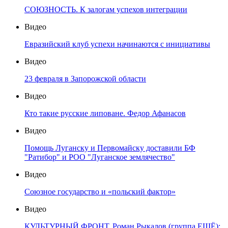
СОЮЗНОСТЬ. К залогам успехов интеграции
Видео
Евразийский клуб успехи начинаются с инициативы
Видео
23 февраля в Запорожской области
Видео
Кто такие русские липоване. Федор Афанасов
Видео
Помощь Луганску и Первомайску доставили БФ
"Ратибор" и РОО "Луганское землячество"
Видео
Союзное государство и «польский фактор»
Видео
КУЛЬТУРНЫЙ ФРОНТ. Роман Рыкалов (группа ЕЩЁ):