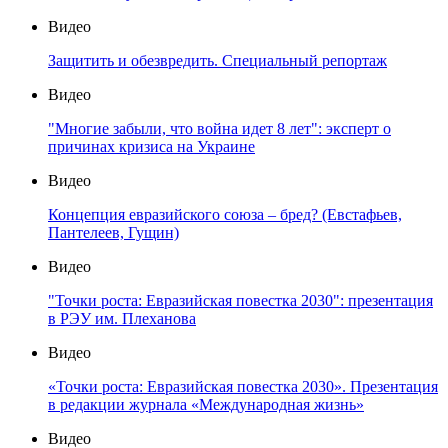
Видео
Защитить и обезвредить. Специальный репортаж
Видео
"Многие забыли, что война идет 8 лет": эксперт о
причинах кризиса на Украине
Видео
Концепция евразийского союза – бред? (Евстафьев,
Пантелеев, Гущин)
Видео
"Точки роста: Евразийская повестка 2030": презентация
в РЭУ им. Плеханова
Видео
«Точки роста: Евразийская повестка 2030». Презентация
в редакции журнала «Международная жизнь»
Видео