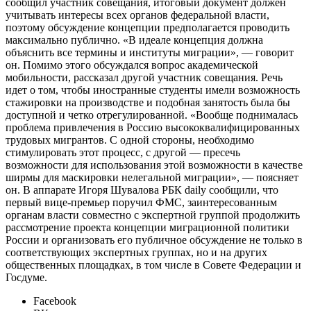
сообщил участник совещания, итоговый документ должен
учитывать интересы всех органов федеральной власти,
поэтому обсуждение концепции предполагается проводить
максимально публично. «В идеале концепция должна
объяснить все термины и институты миграции», — говорит
он. Помимо этого обсуждался вопрос академической
мобильности, рассказал другой участник совещания. Речь
идет о том, чтобы иностранные студенты имели возможность
стажировки на производстве и подобная занятость была бы
доступной и четко отрегулированной. «Вообще поднималась
проблема привлечения в Россию высококвалифицированных
трудовых мигрантов. С одной стороны, необходимо
стимулировать этот процесс, с другой — пресечь
возможности для использования этой возможности в качестве
ширмы для маскировки нелегальной миграции», — поясняет
он. В аппарате Игоря Шувалова РБК daily сообщили, что
первый вице-премьер поручил ФМС, заинтересованным
органам власти совместно с экспертной группой продолжить
рассмотрение проекта концепции миграционной политики
России и организовать его публичное обсуждение не только в
соответствующих экспертных группах, но и на других
общественных площадках, в том числе в Совете Федерации и
Госдуме.
Facebook