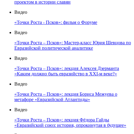
проектом в истории славян
Видео
«Точки Роста - Псков»: фильм о Форуме
Видео
«Точки Роста – Псков»: Мастер-класс Юрия Шевцова по
Евразийской политической аналитике
Видео
«Точки Роста – Псков»: лекция Алексея Дзерманта
«Каким должно быть евразийство в XXI-м веке?»
Видео
«Точки Роста – Псков»: лекция Бориса Межуева о
метафоре «Евразийской Атлантиды»
Видео
«Точки Роста – Псков»: лекция Фёдора Гайды
«Евразийский союз: история, опрокинутая в будущее»