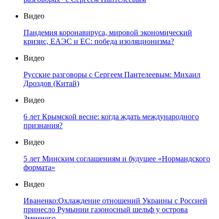
Видео
Пандемия коронавируса, мировой экономический
кризис, ЕАЭС и ЕС: победа изоляционизма?
Видео
Русские разговоры с Сергеем Пантелеевым: Михаил
Дроздов (Китай)
Видео
6 лет Крымской весне: когда ждать международного
признания?
Видео
5 лет Минским соглашениям и будущее «Нормандского
формата»
Видео
Иваненко:Охлаждение отношений Украины с Россией
принесло Румынии газоносный шельф у острова
Змеиного