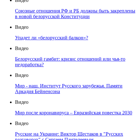
Видео
Союзные отношения РФ и РБ должны быть закреплены
в новой белорусской Конституции
Видео
Упадет ли «белорусский балкон»?
Видео
Белорусский гамбит: кризис отношений или чья-то
недоработка?
Видео
Мир - наш. Институт Русского зарубежья. Памяти
Аркадия Бейненсона
Видео
Мир после коронавируса – Евразийская повестка 2030
Видео
Русские на Украине: Виктор Шестаков в "Русских
разговорах" с Сергеем Пантелеевым