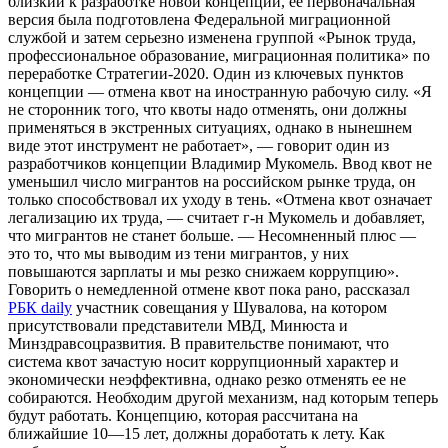
близкий к разработке новой концепции, ее первоначальная
версия была подготовлена Федеральной миграционной
службой и затем серьезно изменена группой «Рынок труда,
профессиональное образование, миграционная политика» по
переработке Стратегии-2020. Один из ключевых пунктов
концепции — отмена квот на иностранную рабочую силу. «Я
не сторонник того, что квоты надо отменять, они должны
применяться в экстренных ситуациях, однако в нынешнем
виде этот инструмент не работает», — говорит один из
разработчиков концепции Владимир Мукомель. Ввод квот не
уменьшил число мигрантов на российском рынке труда, он
только способствовал их уходу в тень. «Отмена квот означает
легализацию их труда, — считает г-н Мукомель и добавляет,
что мигрантов не станет больше. — Несомненный плюс —
это то, что мы выводим из тени мигрантов, у них
повышаются зарплаты и мы резко снижаем коррупцию».
Говорить о немедленной отмене квот пока рано, рассказал
РБК daily
участник совещания у Шувалова, на котором
присутствовали представители МВД, Минюста и
Минздравсоцразвития. В правительстве понимают, что
система квот зачастую носит коррупционный характер и
экономически неэффективна, однако резко отменять ее не
собираются. Необходим другой механизм, над которым теперь
будут работать. Концепцию, которая рассчитана на
ближайшие 10—15 лет, должны доработать к лету. Как