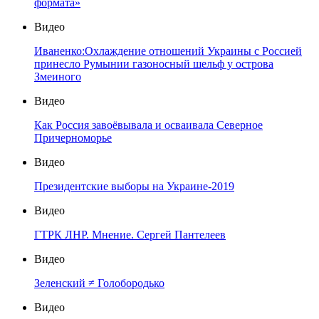
формата»
Видео
Иваненко:Охлаждение отношений Украины с Россией
принесло Румынии газоносный шельф у острова
Змеиного
Видео
Как Россия завоёвывала и осваивала Северное
Причерноморье
Видео
Президентские выборы на Украине-2019
Видео
ГТРК ЛНР. Мнение. Сергей Пантелеев
Видео
Зеленский ≠ Голобородько
Видео