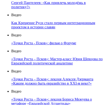
Сергей Пантелеев: «Как привлечь молодёжь в
политику?»
Видео
Как Крещение Руси стало первым интеграционным
проектом в истории славян
Видео
«Точки Роста - Псков»: фильм о Форуме
Видео
«Точки Роста – Псков»: Мастер-класс Юрия Шевцова по
Евразийской политической аналитике
Видео
«Точки Роста – Псков»: лекция Алексея Дзерманта
«Каким должно быть евразийство в XXI-м веке?»
Видео
«Точки Роста – Псков»: лекция Бориса Межуева о
метафоре «Евразийской Атлантиды»