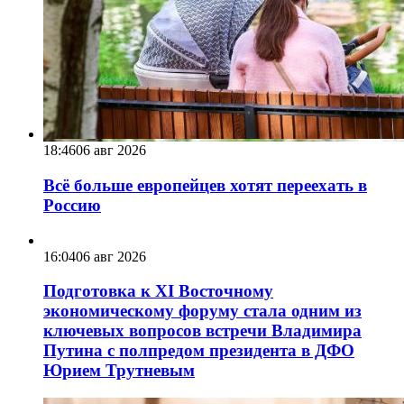
18:46
06 авг 2026
Всё больше европейцев хотят переехать в
Россию
16:04
06 авг 2026
Подготовка к XI Восточному
экономическому форуму стала одним из
ключевых вопросов встречи Владимира
Путина с полпредом президента в ДФО
Юрием Трутневым