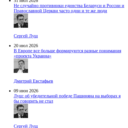
31 июл 2026
Не случайно противники единства Беларуси и России и
Православной Церкви часто одни и те же люди
Сергей Лущ
20 июл 2026
В Европе все больше формируются разные понимания
«проекта Украина»
Дмитрий Евстафьев
09 июн 2026
Лущ: об убедительной победе Пашиняна на выборах я
бы говорить не стал
Сергей Лущ