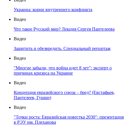
Украина: корни внутреннего конфликта
Видео
Что такое Русский мир? Лекция Сергея Пантелеева
Видео
Защитить и обезвредить. Специальный репортаж
Видео
"Многие забыли, что война идет 8 лет": эксперт о
причинах кризиса на Украине
Видео
Концепция евразийского союза – бред? (Евстафьев,
Пантелеев, Гущин)
Видео
"Точки роста: Евразийская повестка 2030": презентация
в РЭУ им. Плеханова