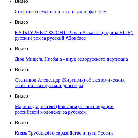
Видео
Союзное государство и «польский фактор»
Видео
КУЛЬТУРНЫЙ ФРОНТ. Роман Рыкалов (группа ЕЩЁ):
русский рок за русский #Донбасс
Видео
Дюк Мишель Нгебана - внук белорусского партизана
Видео
Степанюк Александр (Киргизия) об экономических
особенностях русской диаспоры
Видео
Марина Дадикозян (Болгария) о консолидации
российской молодёжи за рубежом
Видео
Князь Трубецкой о евразийстве и пути России