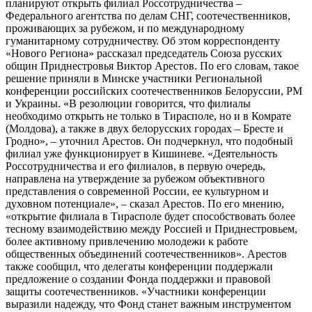
планируют открыть филиал Россотрудничества –
Федерального агентства по делам СНГ, соотечественников,
проживающих за рубежом, и по международному
гуманитарному сотрудничеству. Об этом корреспонденту
«Нового Региона» рассказал председатель Союза русских
общин Приднестровья Виктор Арестов. По его словам, такое
решение приняли в Минске участники Региональной
конференции российских соотечественников Белоруссии, РМ
и Украины. «В резолюции говорится, что филиалы
необходимо открыть не только в Тирасполе, но и в Комрате
(Молдова), а также в двух белорусских городах – Бресте и
Гродно», – уточнил Арестов. Он подчеркнул, что подобный
филиал уже функционирует в Кишиневе. «Деятельность
Россотрудничества и его филиалов, в первую очередь,
направлена на утверждение за рубежом объективного
представления о современной России, ее культурном и
духовном потенциале», – сказал Арестов. По его мнению,
«открытие филиала в Тирасполе будет способствовать более
тесному взаимодействию между Россией и Приднестровьем,
более активному привлечению молодежи к работе
общественных объединений соотечественников». Арестов
также сообщил, что делегаты конференции поддержали
предложение о создании Фонда поддержки и правовой
защиты соотечественников. «Участники конференции
выразили надежду, что Фонд станет важным инструментом