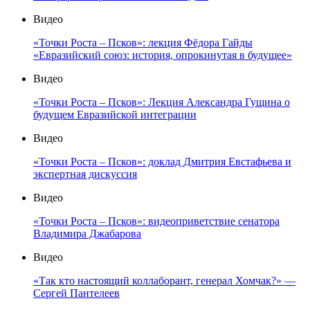
Видео
«Точки Роста – Псков»: лекция Фёдора Гайды
«Евразийский союз: история, опрокинутая в будущее»
Видео
«Точки Роста – Псков»: Лекция Александра Гущина о
будущем Евразийской интеграции
Видео
«Точки Роста – Псков»: доклад Дмитрия Евстафьева и
экспертная дискуссия
Видео
«Точки Роста – Псков»: видеоприветствие сенатора
Владимира Джабарова
Видео
«Так кто настоящий коллаборант, генерал Хомчак?» —
Сергей Пантелеев