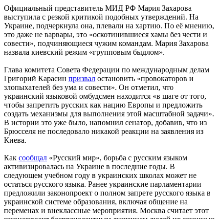
Официальный представитель МИД РФ Мария Захарова
выступила с резкой критикой подобных утверждений. На
Украине, подчеркнула она, плевали на хартию. По её мнению,
это даже не варвары, это «оскотинившиеся хамы без чести и
совести», подчиняющиеся чужим командам. Мария Захарова
назвала киевский режим «групповым быдлом».
Глава комитета Совета Федерации по международным делам
Григорий Карасин
призвал
остановить «провокаторов и
злопыхателей без ума и совести». Он отметил, что
украинский языковой омбудсмен находится «в шаге от того,
чтобы запретить русских как нацию Европы и предложить
создать механизмы для выполнения этой масштабной задачи».
В истории это уже было, напомнил сенатор, добавив, что из
Брюсселя не последовало никакой реакции на заявления из
Киева.
Как
сообщал
«Русский мир», борьба с русским языком
активизировалась на Украине в последние годы. В
следующем учебном году в украинских школах может не
остаться русского языка. Ранее украинские парламентарии
предложили законопроект о полном запрете русского языка в
украинской системе образования, включая общение на
переменах и внеклассные мероприятия. Москва считает этот