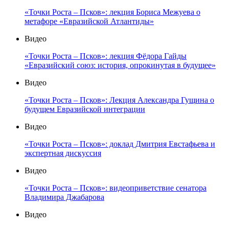
«Точки Роста – Псков»: лекция Бориса Межуева о
метафоре «Евразийской Атлантиды»
Видео
«Точки Роста – Псков»: лекция Фёдора Гайды
«Евразийский союз: история, опрокинутая в будущее»
Видео
«Точки Роста – Псков»: Лекция Александра Гущина о
будущем Евразийской интеграции
Видео
«Точки Роста – Псков»: доклад Дмитрия Евстафьева и
экспертная дискуссия
Видео
«Точки Роста – Псков»: видеоприветствие сенатора
Владимира Джабарова
Видео