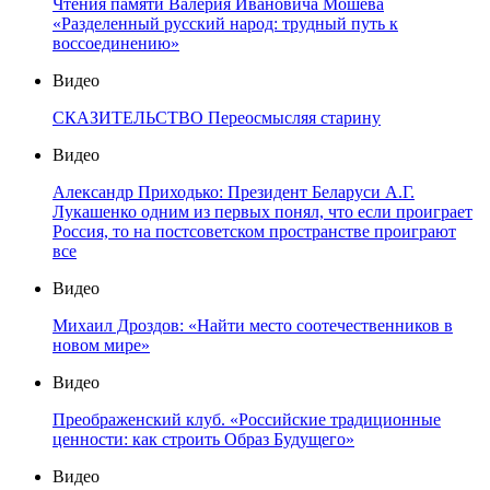
Чтения памяти Валерия Ивановича Мошева
«Разделенный русский народ: трудный путь к
воссоединению»
Видео
СКАЗИТЕЛЬСТВО Переосмысляя старину
Видео
Александр Приходько: Президент Беларуси А.Г.
Лукашенко одним из первых понял, что если проиграет
Россия, то на постсоветском пространстве проиграют
все
Видео
Михаил Дроздов: «Найти место соотечественников в
новом мире»
Видео
Преображенский клуб. «Российские традиционные
ценности: как строить Образ Будущего»
Видео