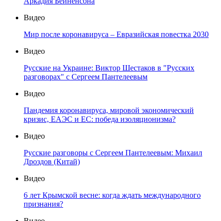
Аркадия Бейненсона
Видео
Мир после коронавируса – Евразийская повестка 2030
Видео
Русские на Украине: Виктор Шестаков в "Русских
разговорах" с Сергеем Пантелеевым
Видео
Пандемия коронавируса, мировой экономический
кризис, ЕАЭС и ЕС: победа изоляционизма?
Видео
Русские разговоры с Сергеем Пантелеевым: Михаил
Дроздов (Китай)
Видео
6 лет Крымской весне: когда ждать международного
признания?
Видео