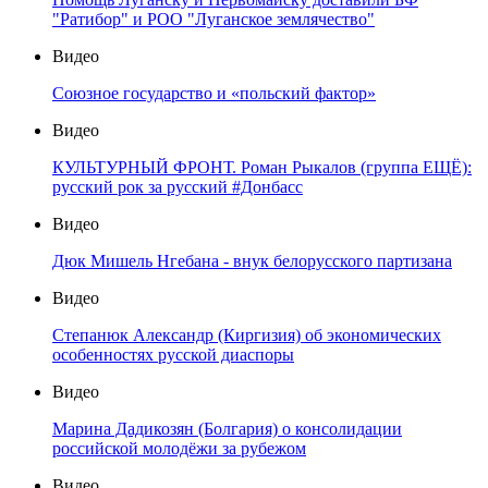
"Ратибор" и РОО "Луганское землячество"
Видео
Союзное государство и «польский фактор»
Видео
КУЛЬТУРНЫЙ ФРОНТ. Роман Рыкалов (группа ЕЩЁ):
русский рок за русский #Донбасс
Видео
Дюк Мишель Нгебана - внук белорусского партизана
Видео
Степанюк Александр (Киргизия) об экономических
особенностях русской диаспоры
Видео
Марина Дадикозян (Болгария) о консолидации
российской молодёжи за рубежом
Видео