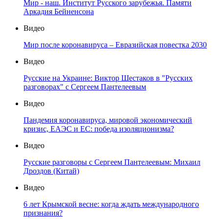
Мир - наш. Институт Русского зарубежья. Памяти
Аркадия Бейненсона
Видео
Мир после коронавируса – Евразийская повестка 2030
Видео
Русские на Украине: Виктор Шестаков в "Русских
разговорах" с Сергеем Пантелеевым
Видео
Пандемия коронавируса, мировой экономический
кризис, ЕАЭС и ЕС: победа изоляционизма?
Видео
Русские разговоры с Сергеем Пантелеевым: Михаил
Дроздов (Китай)
Видео
6 лет Крымской весне: когда ждать международного
признания?