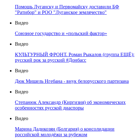
Помощь Луганску и Первомайску доставили БФ
"Ратибор" и РОО "Луганское землячество"
Видео
Союзное государство и «польский фактор»
Видео
КУЛЬТУРНЫЙ ФРОНТ. Роман Рыкалов (группа ЕЩЁ):
русский рок за русский #Донбасс
Видео
Дюк Мишель Нгебана - внук белорусского партизана
Видео
Степанюк Александр (Киргизия) об экономических
особенностях русской диаспоры
Видео
Марина Дадикозян (Болгария) о консолидации
российской молодёжи за рубежом