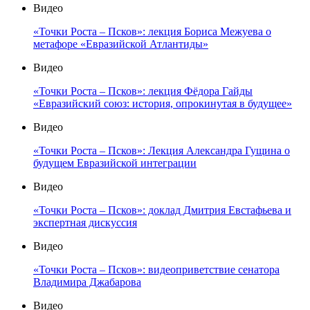
Видео
«Точки Роста – Псков»: лекция Бориса Межуева о
метафоре «Евразийской Атлантиды»
Видео
«Точки Роста – Псков»: лекция Фёдора Гайды
«Евразийский союз: история, опрокинутая в будущее»
Видео
«Точки Роста – Псков»: Лекция Александра Гущина о
будущем Евразийской интеграции
Видео
«Точки Роста – Псков»: доклад Дмитрия Евстафьева и
экспертная дискуссия
Видео
«Точки Роста – Псков»: видеоприветствие сенатора
Владимира Джабарова
Видео