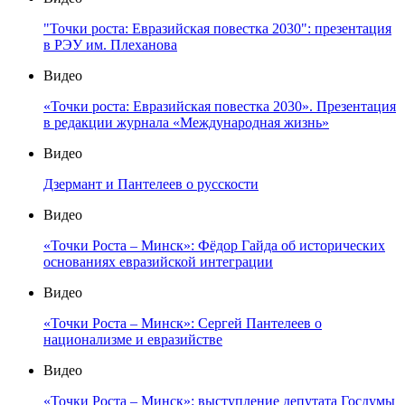
"Точки роста: Евразийская повестка 2030": презентация
в РЭУ им. Плеханова
Видео
«Точки роста: Евразийская повестка 2030». Презентация
в редакции журнала «Международная жизнь»
Видео
Дзермант и Пантелеев о русскости
Видео
«Точки Роста – Минск»: Фёдор Гайда об исторических
основаниях евразийской интеграции
Видео
«Точки Роста – Минск»: Сергей Пантелеев о
национализме и евразийстве
Видео
«Точки Роста – Минск»: выступление депутата Госдумы