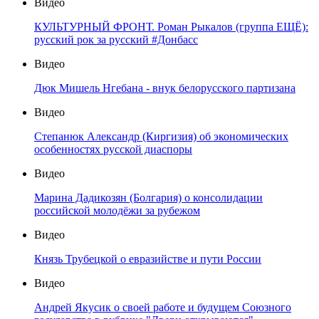
Видео
КУЛЬТУРНЫЙ ФРОНТ. Роман Рыкалов (группа ЕЩЁ):
русский рок за русский #Донбасс
Видео
Дюк Мишель Нгебана - внук белорусского партизана
Видео
Степанюк Александр (Киргизия) об экономических
особенностях русской диаспоры
Видео
Марина Дадикозян (Болгария) о консолидации
российской молодёжи за рубежом
Видео
Князь Трубецкой о евразийстве и пути России
Видео
Андрей Якусик о своей работе и будущем Союзного