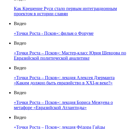
Как Крещение Руси стало первым интеграционным
проектом в истории славян
Видео
«Точки Роста - Псков»: фильм о Форуме
Видео
«Точки Роста – Псков»: Мастер-класс Юрия Шевцова по
Евразийской политической аналитике
Видео
«Точки Роста – Псков»: лекция Алексея Дзерманта
«Каким должно быть евразийство в XXI-м веке?»
Видео
«Точки Роста – Псков»: лекция Бориса Межуева о
метафоре «Евразийской Атлантиды»
Видео
«Точки Роста – Псков»: лекция Фёдора Гайды