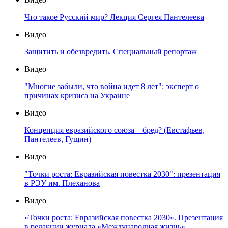
Что такое Русский мир? Лекция Сергея Пантелеева
Видео
Защитить и обезвредить. Специальный репортаж
Видео
"Многие забыли, что война идет 8 лет": эксперт о
причинах кризиса на Украине
Видео
Концепция евразийского союза – бред? (Евстафьев,
Пантелеев, Гущин)
Видео
"Точки роста: Евразийская повестка 2030": презентация
в РЭУ им. Плеханова
Видео
«Точки роста: Евразийская повестка 2030». Презентация
в редакции журнала «Международная жизнь»