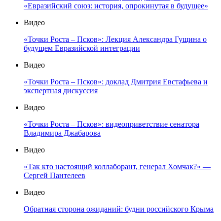
«Евразийский союз: история, опрокинутая в будущее»
Видео
«Точки Роста – Псков»: Лекция Александра Гущина о
будущем Евразийской интеграции
Видео
«Точки Роста – Псков»: доклад Дмитрия Евстафьева и
экспертная дискуссия
Видео
«Точки Роста – Псков»: видеоприветствие сенатора
Владимира Джабарова
Видео
«Так кто настоящий коллаборант, генерал Хомчак?» —
Сергей Пантелеев
Видео
Обратная сторона ожиданий: будни российского Крыма