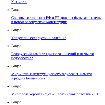
Казахстан
Видео
Союзные отношения РФ и РБ должны быть закреплены
в новой белорусской Конституции
Видео
Упадет ли «белорусский балкон»?
Видео
Белорусский гамбит: кризис отношений или чья-то
недоработка?
Видео
Мир - наш. Институт Русского зарубежья. Памяти
Аркадия Бейненсона
Видео
Мир после коронавируса – Евразийская повестка 2030
Видео