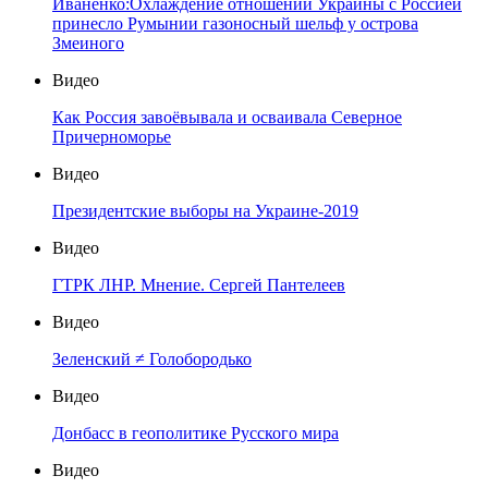
Иваненко:Охлаждение отношений Украины с Россией
принесло Румынии газоносный шельф у острова
Змеиного
Видео
Как Россия завоёвывала и осваивала Северное
Причерноморье
Видео
Президентские выборы на Украине-2019
Видео
ГТРК ЛНР. Мнение. Сергей Пантелеев
Видео
Зеленский ≠ Голобородько
Видео
Донбасс в геополитике Русского мира
Видео