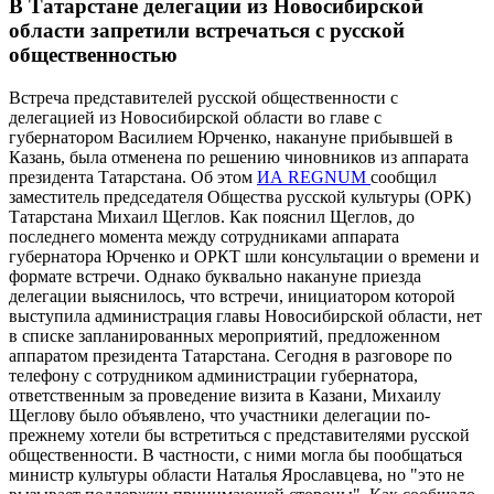
В Татарстане делегации из Новосибирской
области запретили встречаться с русской
общественностью
Встреча представителей русской общественности с
делегацией из Новосибирской области во главе с
губернатором Василием Юрченко, накануне прибывшей в
Казань, была отменена по решению чиновников из аппарата
президента Татарстана. Об этом
ИА REGNUM
сообщил
заместитель председателя Общества русской культуры (ОРК)
Татарстана Михаил Щеглов. Как пояснил Щеглов, до
последнего момента между сотрудниками аппарата
губернатора Юрченко и ОРКТ шли консультации о времени и
формате встречи. Однако буквально накануне приезда
делегации выяснилось, что встречи, инициатором которой
выступила администрация главы Новосибирской области, нет
в списке запланированных мероприятий, предложенном
аппаратом президента Татарстана. Сегодня в разговоре по
телефону с сотрудником администрации губернатора,
ответственным за проведение визита в Казани, Михаилу
Щеглову было объявлено, что участники делегации по-
прежнему хотели бы встретиться с представителями русской
общественности. В частности, с ними могла бы пообщаться
министр культуры области Наталья Ярославцева, но "это не