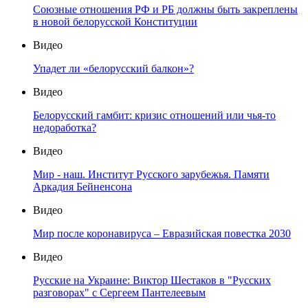
Союзные отношения РФ и РБ должны быть закреплены
в новой белорусской Конституции
Видео
Упадет ли «белорусский балкон»?
Видео
Белорусский гамбит: кризис отношений или чья-то
недоработка?
Видео
Мир - наш. Институт Русского зарубежья. Памяти
Аркадия Бейненсона
Видео
Мир после коронавируса – Евразийская повестка 2030
Видео
Русские на Украине: Виктор Шестаков в "Русских
разговорах" с Сергеем Пантелеевым