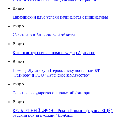
Видео
Евразийский клуб успехи начинаются с инициативы
Видео
23 февраля в Запорожской области
Видео
Кто такие русские липоване. Федор Афанасов
Видео
Помощь Луганску и Первомайску доставили БФ
"Ратибор" и РОО "Луганское землячество"
Видео
Союзное государство и «польский фактор»
Видео
КУЛЬТУРНЫЙ ФРОНТ. Роман Рыкалов (группа ЕЩЁ):
русский рок за русский #Донбасс