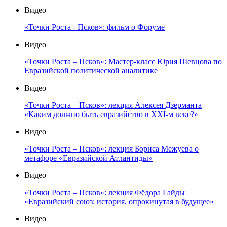
Видео
«Точки Роста - Псков»: фильм о Форуме
Видео
«Точки Роста – Псков»: Мастер-класс Юрия Шевцова по
Евразийской политической аналитике
Видео
«Точки Роста – Псков»: лекция Алексея Дзерманта
«Каким должно быть евразийство в XXI-м веке?»
Видео
«Точки Роста – Псков»: лекция Бориса Межуева о
метафоре «Евразийской Атлантиды»
Видео
«Точки Роста – Псков»: лекция Фёдора Гайды
«Евразийский союз: история, опрокинутая в будущее»
Видео