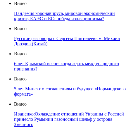
Видео
Пандемия коронавируса, мировой экономический
кризис, ЕАЭС и ЕС: победа изоляционизма?
Видео
Русские разговоры с Сергеем Пантелеевым: Михаил
Дроздов (Китай)
Видео
6 лет Крымской весне: когда ждать международного
признания?
Видео
5 лет Минским соглашениям и будущее «Нормандского
формата»
Видео
Иваненко:Охлаждение отношений Украины с Россией
принесло Румынии газоносный шельф у острова
Змеиного