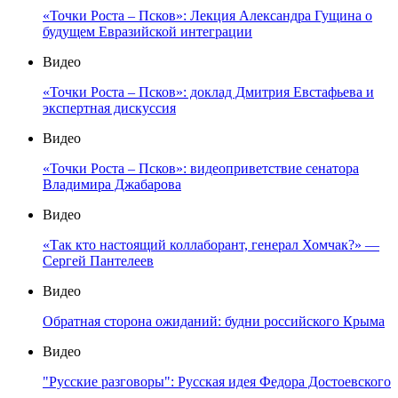
«Точки Роста – Псков»: Лекция Александра Гущина о
будущем Евразийской интеграции
Видео
«Точки Роста – Псков»: доклад Дмитрия Евстафьева и
экспертная дискуссия
Видео
«Точки Роста – Псков»: видеоприветствие сенатора
Владимира Джабарова
Видео
«Так кто настоящий коллаборант, генерал Хомчак?» —
Сергей Пантелеев
Видео
Обратная сторона ожиданий: будни российского Крыма
Видео
"Русские разговоры": Русская идея Федора Достоевского