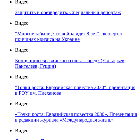
Видео
Защитить и обезвредить. Специальный репортаж
Видео
"Многие забыли, что война идет 8 лет": эксперт о
причинах кризиса на Украине
Видео
Концепция евразийского союза – бред? (Евстафьев,
Пантелеев, Гущин)
Видео
"Точки роста: Евразийская повестка 2030": презентация
в РЭУ им. Плеханова
Видео
«Точки роста: Евразийская повестка 2030». Презентация
в редакции журнала «Международная жизнь»
Видео