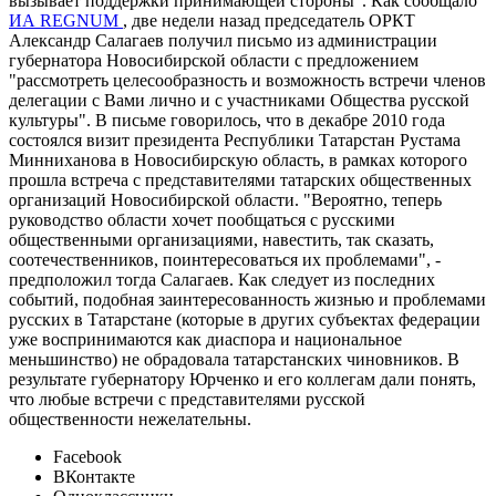
вызывает поддержки принимающей стороны". Как сообщало
ИА REGNUM
, две недели назад председатель ОРКТ
Александр Салагаев получил письмо из администрации
губернатора Новосибирской области с предложением
"рассмотреть целесообразность и возможность встречи членов
делегации с Вами лично и с участниками Общества русской
культуры". В письме говорилось, что в декабре 2010 года
состоялся визит президента Республики Татарстан Рустама
Минниханова в Новосибирскую область, в рамках которого
прошла встреча с представителями татарских общественных
организаций Новосибирской области. "Вероятно, теперь
руководство области хочет пообщаться с русскими
общественными организациями, навестить, так сказать,
соотечественников, поинтересоваться их проблемами", -
предположил тогда Салагаев. Как следует из последних
событий, подобная заинтересованность жизнью и проблемами
русских в Татарстане (которые в других субъектах федерации
уже воспринимаются как диаспора и национальное
меньшинство) не обрадовала татарстанских чиновников. В
результате губернатору Юрченко и его коллегам дали понять,
что любые встречи с представителями русской
общественности нежелательны.
Facebook
ВКонтакте