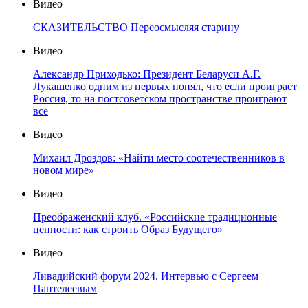
Видео
СКАЗИТЕЛЬСТВО Переосмысляя старину
Видео
Александр Приходько: Президент Беларуси А.Г.
Лукашенко одним из первых понял, что если проиграет
Россия, то на постсоветском пространстве проиграют
все
Видео
Михаил Дроздов: «Найти место соотечественников в
новом мире»
Видео
Преображенский клуб. «Российские традиционные
ценности: как строить Образ Будущего»
Видео
Ливадийский форум 2024. Интервью с Сергеем
Пантелеевым