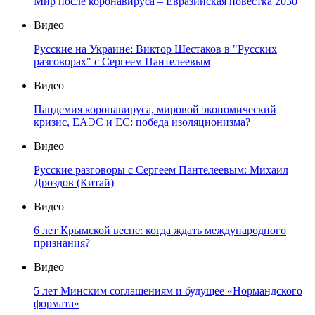
Мир после коронавируса – Евразийская повестка 2030
Видео
Русские на Украине: Виктор Шестаков в "Русских
разговорах" с Сергеем Пантелеевым
Видео
Пандемия коронавируса, мировой экономический
кризис, ЕАЭС и ЕС: победа изоляционизма?
Видео
Русские разговоры с Сергеем Пантелеевым: Михаил
Дроздов (Китай)
Видео
6 лет Крымской весне: когда ждать международного
признания?
Видео
5 лет Минским соглашениям и будущее «Нормандского
формата»