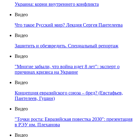
Украина: корни внутреннего конфликта
Видео
Что такое Русский мир? Лекция Сергея Пантелеева
Видео
Защитить и обезвредить. Специальный репортаж
Видео
"Многие забыли, что война идет 8 лет": эксперт о
причинах кризиса на Украине
Видео
Концепция евразийского союза – бред? (Евстафьев,
Пантелеев, Гущин)
Видео
"Точки роста: Евразийская повестка 2030": презентация
в РЭУ им. Плеханова
Видео