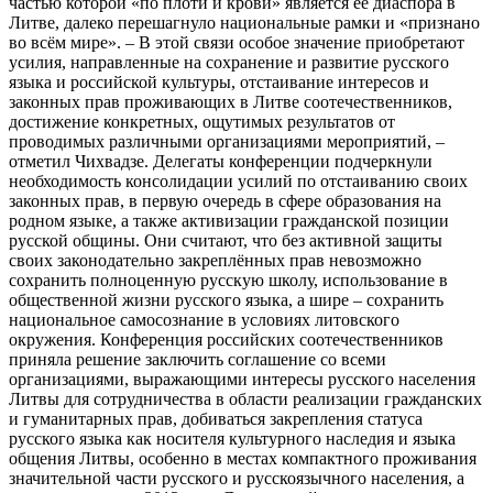
частью которой «по плоти и крови» является её диаспора в
Литве, далеко перешагнуло национальные рамки и «признано
во всём мире». – В этой связи особое значение приобретают
усилия, направленные на сохранение и развитие русского
языка и российской культуры, отстаивание интересов и
законных прав проживающих в Литве соотечественников,
достижение конкретных, ощутимых результатов от
проводимых различными организациями мероприятий, –
отметил Чихвадзе. Делегаты конференции подчеркнули
необходимость консолидации усилий по отстаиванию своих
законных прав, в первую очередь в сфере образования на
родном языке, а также активизации гражданской позиции
русской общины. Они считают, что без активной защиты
своих законодательно закреплённых прав невозможно
сохранить полноценную русскую школу, использование в
общественной жизни русского языка, а шире – сохранить
национальное самосознание в условиях литовского
окружения. Конференция российских соотечественников
приняла решение заключить соглашение со всеми
организациями, выражающими интересы русского населения
Литвы для сотрудничества в области реализации гражданских
и гуманитарных прав, добиваться закрепления статуса
русского языка как носителя культурного наследия и языка
общения Литвы, особенно в местах компактного проживания
значительной части русского и русскоязычного населения, а