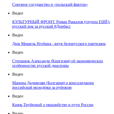
Союзное государство и «польский фактор»
Видео
КУЛЬТУРНЫЙ ФРОНТ. Роман Рыкалов (группа ЕЩЁ):
русский рок за русский #Донбасс
Видео
Дюк Мишель Нгебана - внук белорусского партизана
Видео
Степанюк Александр (Киргизия) об экономических
особенностях русской диаспоры
Видео
Марина Дадикозян (Болгария) о консолидации
российской молодёжи за рубежом
Видео
Князь Трубецкой о евразийстве и пути России
Видео