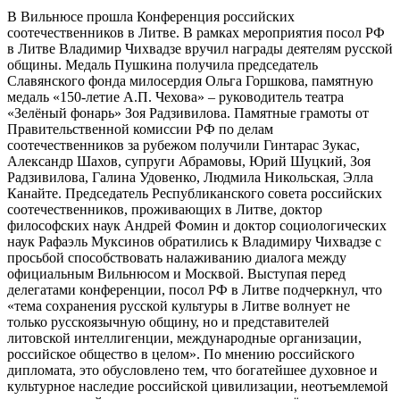
В Вильнюсе прошла Конференция российских
соотечественников в Литве. В рамках мероприятия посол РФ
в Литве Владимир Чихвадзе вручил награды деятелям русской
общины. Медаль Пушкина получила председатель
Славянского фонда милосердия Ольга Горшкова, памятную
медаль «150-летие А.П. Чехова» – руководитель театра
«Зелёный фонарь» Зоя Радзивилова. Памятные грамоты от
Правительственной комиссии РФ по делам
соотечественников за рубежом получили Гинтарас Зукас,
Александр Шахов, супруги Абрамовы, Юрий Шуцкий, Зоя
Радзивилова, Галина Удовенко, Людмила Никольская, Элла
Канайте. Председатель Республиканского совета российских
соотечественников, проживающих в Литве, доктор
философских наук Андрей Фомин и доктор социологических
наук Рафаэль Муксинов обратились к Владимиру Чихвадзе с
просьбой способствовать налаживанию диалога между
официальным Вильнюсом и Москвой. Выступая перед
делегатами конференции, посол РФ в Литве подчеркнул, что
«тема сохранения русской культуры в Литве волнует не
только русскоязычную общину, но и представителей
литовской интеллигенции, международные организации,
российское общество в целом». По мнению российского
дипломата, это обусловлено тем, что богатейшее духовное и
культурное наследие российской цивилизации, неотъемлемой