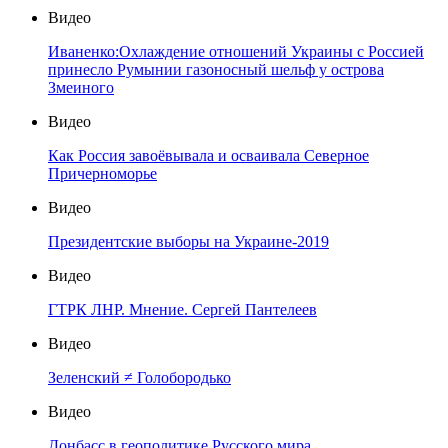
Видео
Иваненко:Охлаждение отношений Украины с Россией
принесло Румынии газоносный шельф у острова
Змеиного
Видео
Как Россия завоёвывала и осваивала Северное
Причерноморье
Видео
Президентские выборы на Украине-2019
Видео
ГТРК ЛНР. Мнение. Сергей Пантелеев
Видео
Зеленский ≠ Голобородько
Видео
Донбасс в геополитике Русского мира