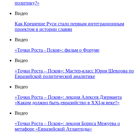
политику?»
Видео
Как Крещение Руси стало первым интеграционным
проектом в истории славян
Видео
«Точки Роста - Псков»: фильм о Форуме
Видео
«Точки Роста – Псков»: Мастер-класс Юрия Шевцова по
Евразийской политической аналитике
Видео
«Точки Роста – Псков»: лекция Алексея Дзерманта
«Каким должно быть евразийство в XXI-м веке?»
Видео
«Точки Роста – Псков»: лекция Бориса Межуева о
метафоре «Евразийской Атлантиды»