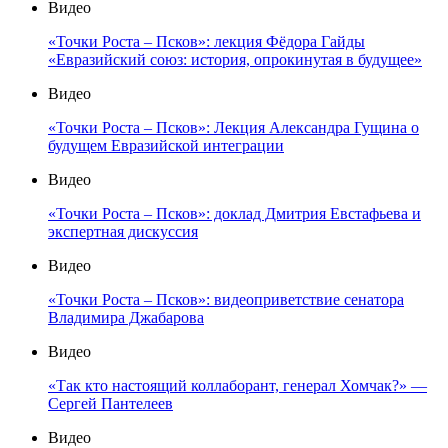
Видео
«Точки Роста – Псков»: лекция Фёдора Гайды
«Евразийский союз: история, опрокинутая в будущее»
Видео
«Точки Роста – Псков»: Лекция Александра Гущина о
будущем Евразийской интеграции
Видео
«Точки Роста – Псков»: доклад Дмитрия Евстафьева и
экспертная дискуссия
Видео
«Точки Роста – Псков»: видеоприветствие сенатора
Владимира Джабарова
Видео
«Так кто настоящий коллаборант, генерал Хомчак?» —
Сергей Пантелеев
Видео