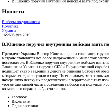
В.Ющенко поручил внутренним войскам взять под охра
Новости
Выборы по-украински
Политика
Украина
16:26
05 фев 2010
В.Ющенко поручил внутренним войскам взять п
Президент Украины Виктор Ющенко провел совещание с руков
в стране становится все более напряженной и менее толерантно
посетовал он. В.Ющенко поручил внутренним войскам взять по
Также глава Украины поручил СБУ и Государственной службе 
подпишет указ о введении в действие решения Совбеза об обе
которые сегодня вступили в силу. По его словам, этот закон, 
намеренную неявку их представителей в территориальных изби
уровне финальной части проведения выборов мы получили нор
возможного поражения", - считает он.
Facebook
ВКонтакте
Одноклассники