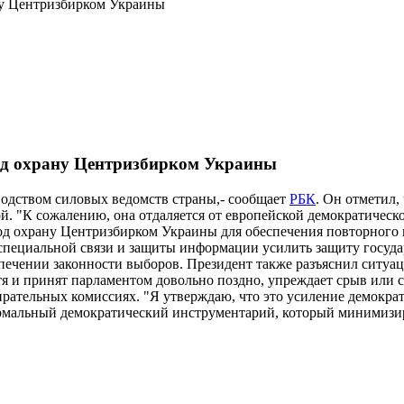
ну Центризбирком Украины
од охрану Центризбирком Украины
одством силовых ведомств страны,- сообщает
РБК
. Он отметил,
й. "К сожалению, она отдаляется от европейской демократической
д охрану Центризбирком Украины для обеспечения повторного го
специальной связи и защиты информации усилить защиту госуд
спечении законности выборов. Президент также разъяснил ситуа
хотя и принят парламентом довольно поздно, упреждает срыв или 
рательных комиссиях. "Я утверждаю, что это усиление демократ
мальный демократический инструментарий, который минимизируе