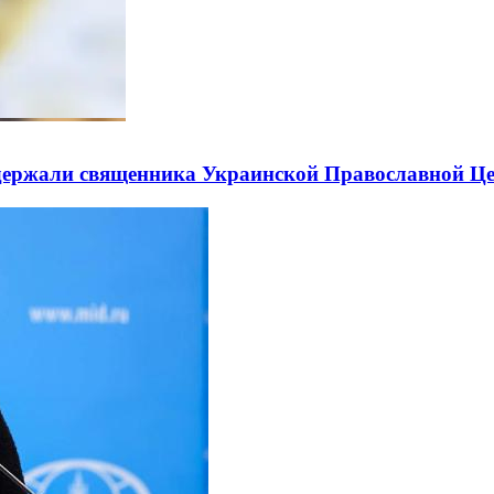
держали священника Украинской Православной Ц