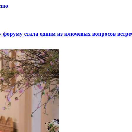
ссию
 форуму стала одним из ключевых вопросов встре