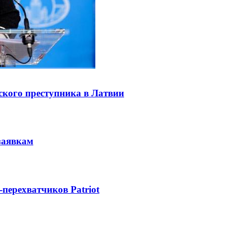
ского преступника в Латвии
заявкам
-перехватчиков Patriot