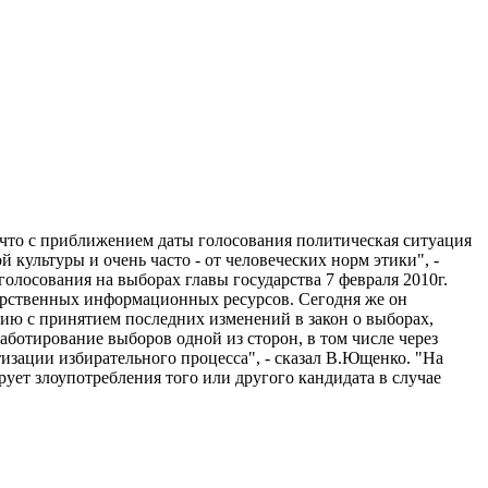
 что с приближением даты голосования политическая ситуация
 культуры и очень часто - от человеческих норм этики", -
лосования на выборах главы государства 7 февраля 2010г.
арственных информационных ресурсов. Сегодня же он
цию с принятием последних изменений в закон о выборах,
саботирование выборов одной из сторон, в том числе через
изации избирательного процесса", - сказал В.Ющенко. "На
т злоупотребления того или другого кандидата в случае