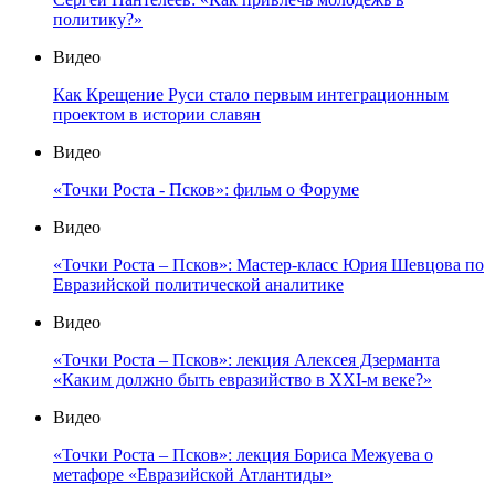
политику?»
Видео
Как Крещение Руси стало первым интеграционным
проектом в истории славян
Видео
«Точки Роста - Псков»: фильм о Форуме
Видео
«Точки Роста – Псков»: Мастер-класс Юрия Шевцова по
Евразийской политической аналитике
Видео
«Точки Роста – Псков»: лекция Алексея Дзерманта
«Каким должно быть евразийство в XXI-м веке?»
Видео
«Точки Роста – Псков»: лекция Бориса Межуева о
метафоре «Евразийской Атлантиды»