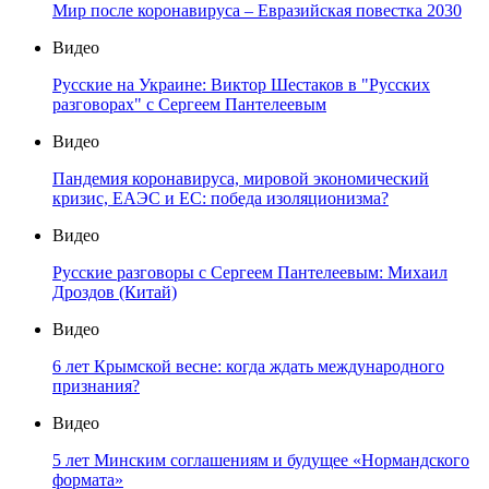
Мир после коронавируса – Евразийская повестка 2030
Видео
Русские на Украине: Виктор Шестаков в "Русских
разговорах" с Сергеем Пантелеевым
Видео
Пандемия коронавируса, мировой экономический
кризис, ЕАЭС и ЕС: победа изоляционизма?
Видео
Русские разговоры с Сергеем Пантелеевым: Михаил
Дроздов (Китай)
Видео
6 лет Крымской весне: когда ждать международного
признания?
Видео
5 лет Минским соглашениям и будущее «Нормандского
формата»