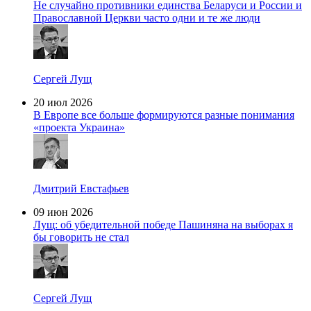
Не случайно противники единства Беларуси и России и
Православной Церкви часто одни и те же люди
Сергей Лущ
20 июл 2026
В Европе все больше формируются разные понимания
«проекта Украина»
Дмитрий Евстафьев
09 июн 2026
Лущ: об убедительной победе Пашиняна на выборах я
бы говорить не стал
Сергей Лущ