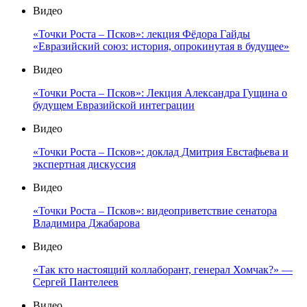
Видео
«Точки Роста – Псков»: лекция Фёдора Гайды
«Евразийский союз: история, опрокинутая в будущее»
Видео
«Точки Роста – Псков»: Лекция Александра Гущина о
будущем Евразийской интеграции
Видео
«Точки Роста – Псков»: доклад Дмитрия Евстафьева и
экспертная дискуссия
Видео
«Точки Роста – Псков»: видеоприветствие сенатора
Владимира Джабарова
Видео
«Так кто настоящий коллаборант, генерал Хомчак?» —
Сергей Пантелеев
Видео