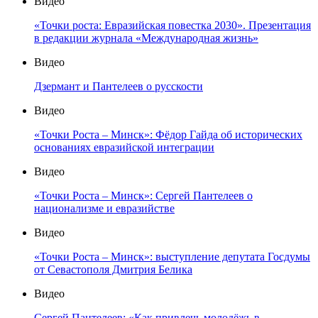
Видео
«Точки роста: Евразийская повестка 2030». Презентация
в редакции журнала «Международная жизнь»
Видео
Дзермант и Пантелеев о русскости
Видео
«Точки Роста – Минск»: Фёдор Гайда об исторических
основаниях евразийской интеграции
Видео
«Точки Роста – Минск»: Сергей Пантелеев о
национализме и евразийстве
Видео
«Точки Роста – Минск»: выступление депутата Госдумы
от Севастополя Дмитрия Белика
Видео
Сергей Пантелеев: «Как привлечь молодёжь в