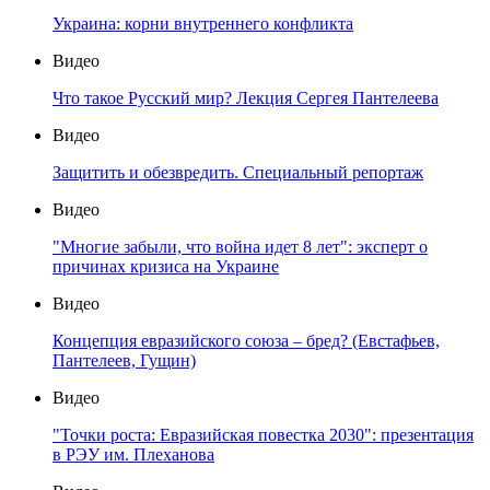
Украина: корни внутреннего конфликта
Видео
Что такое Русский мир? Лекция Сергея Пантелеева
Видео
Защитить и обезвредить. Специальный репортаж
Видео
"Многие забыли, что война идет 8 лет": эксперт о
причинах кризиса на Украине
Видео
Концепция евразийского союза – бред? (Евстафьев,
Пантелеев, Гущин)
Видео
"Точки роста: Евразийская повестка 2030": презентация
в РЭУ им. Плеханова