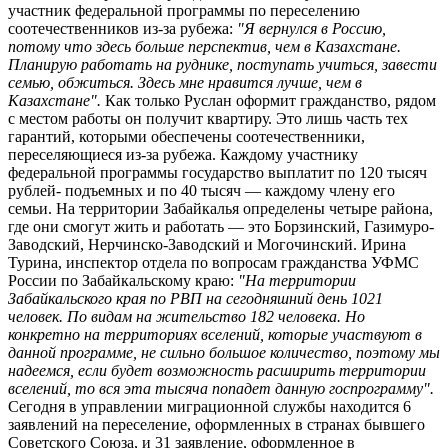
участник федеральной программы по переселению
соотечественников из-за рубежа:
"Я вернулся в Россию,
потому что здесь больше перспектив, чем в Казахстане.
Планирую работать на руднике, поступать учиться, завести
семью, обжиться. Здесь мне нравится лучше, чем в
Казахстане".
Как только Руслан оформит гражданство, рядом
с местом работы он получит квартиру. Это лишь часть тех
гарантий, которыми обеспечены соотечественники,
переселяющиеся из-за рубежа. Каждому участнику
федеральной программы государство выплатит по 120 тысяч
рублей- подъемных и по 40 тысяч — каждому члену его
семьи. На территории Забайкалья определены четыре района,
где они смогут жить и работать — это Борзинский, Газимуро-
Заводский, Нерчинско-Заводский и Могочинский. Ирина
Турина, инспектор отдела по вопросам гражданства УФМС
России по Забайкальскому краю:
"На территории
Забайкальского края по РВП на сегодняшний день 1021
человек. По видам на жительство 182 человека. Но
конкретно на территориях вселений, которые участвуют в
данной программе, не сильно большое количество, поэтому мы
надеемся, если будет возможность расширить территории
вселений, то вся эта тысяча попадет данную госпрограмму".
Сегодня в управлении миграционной службы находится 6
заявлений на переселение, оформленных в странах бывшего
Советского Союза, и 31 заявление, оформленное в