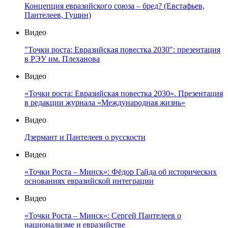
Видео
Что такое Русский мир? Лекция Сергея Пантелеева
Видео
Защитить и обезвредить. Специальный репортаж
Видео
"Многие забыли, что война идет 8 лет": эксперт о
причинах кризиса на Украине
Видео
Концепция евразийского союза – бред? (Евстафьев,
Пантелеев, Гущин)
Видео
"Точки роста: Евразийская повестка 2030": презентация
в РЭУ им. Плеханова
Видео
«Точки роста: Евразийская повестка 2030». Презентация