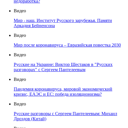
Казахстан
Видео
Союзные отношения РФ и РБ должны быть закреплены
в новой белорусской Конституции
Видео
Упадет ли «белорусский балкон»?
Видео
Белорусский гамбит: кризис отношений или чья-то
недоработка?
Видео
Мир - наш. Институт Русского зарубежья. Памяти
Аркадия Бейненсона
Видео
Мир после коронавируса – Евразийская повестка 2030
Видео