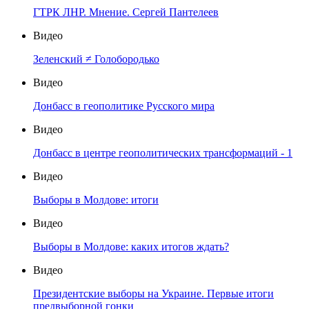
Иваненко:Охлаждение отношений Украины с Россией
принесло Румынии газоносный шельф у острова
Змеиного
Видео
Как Россия завоёвывала и осваивала Северное
Причерноморье
Видео
Президентские выборы на Украине-2019
Видео
ГТРК ЛНР. Мнение. Сергей Пантелеев
Видео
Зеленский ≠ Голобородько
Видео
Донбасс в геополитике Русского мира
Видео