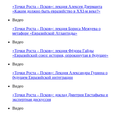
Как Крещение Руси стало первым интеграционным
проектом в истории славян
Видео
«Точки Роста - Псков»: фильм о Форуме
Видео
«Точки Роста – Псков»: Мастер-класс Юрия Шевцова по
Евразийской политической аналитике
Видео
«Точки Роста – Псков»: лекция Алексея Дзерманта
«Каким должно быть евразийство в XXI-м веке?»
Видео
«Точки Роста – Псков»: лекция Бориса Межуева о
метафоре «Евразийской Атлантиды»
Видео
«Точки Роста – Псков»: лекция Фёдора Гайды