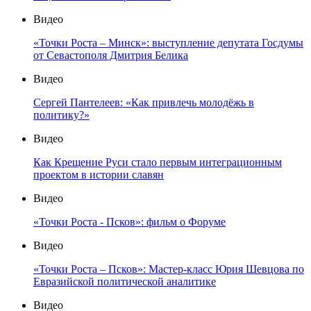
в редакции журнала «Международная жизнь»
Видео
Дзермант и Пантелеев о русскости
Видео
«Точки Роста – Минск»: Фёдор Гайда об исторических
основаниях евразийской интеграции
Видео
«Точки Роста – Минск»: Сергей Пантелеев о
национализме и евразийстве
Видео
«Точки Роста – Минск»: выступление депутата Госдумы
от Севастополя Дмитрия Белика
Видео
Сергей Пантелеев: «Как привлечь молодёжь в
политику?»
Видео