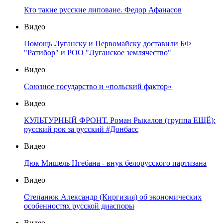
Видео
СОЮЗНОСТЬ. К залогам успехов интеграции
Видео
Евразийский клуб успехи начинаются с инициативы
Видео
23 февраля в Запорожской области
Видео
Кто такие русские липоване. Федор Афанасов
Видео
Помощь Луганску и Первомайску доставили БФ
"Ратибор" и РОО "Луганское землячество"
Видео
Союзное государство и «польский фактор»