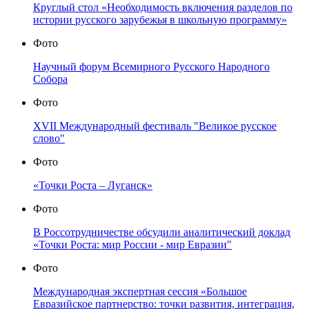
России и Беларуси
Фото
53-е заседание Всемирного координационного совета
российских соотечественников, проживающих за
рубежом
Фото
VIII Всемирный конгресс соотечественников,
проживающих за рубежом
Фото
Круглый стол «Необходимость включения разделов по
истории русского зарубежья в школьную программу»
Фото
Научный форум Всемирного Русского Народного
Собора
Фото
XVII Международный фестиваль "Великое русское