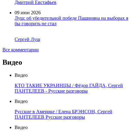
Комментарии экспертов
31 июл 2026
Не случайно противники единства Беларуси и России и
Православной Церкви часто одни и те же люди
Сергей Лущ
20 июл 2026
В Европе все больше формируются разные понимания
«проекта Украина»
Дмитрий Евстафьев
09 июн 2026
Лущ: об убедительной победе Пашиняна на выборах я
бы говорить не стал
Сергей Лущ
Все комментарии