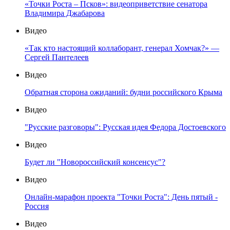
«Евразийский союз: история, опрокинутая в будущее»
Видео
«Точки Роста – Псков»: Лекция Александра Гущина о
будущем Евразийской интеграции
Видео
«Точки Роста – Псков»: доклад Дмитрия Евстафьева и
экспертная дискуссия
Видео
«Точки Роста – Псков»: видеоприветствие сенатора
Владимира Джабарова
Видео
«Так кто настоящий коллаборант, генерал Хомчак?» —
Сергей Пантелеев
Видео
Обратная сторона ожиданий: будни российского Крыма