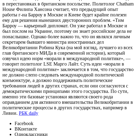
в перестановках в британском посольстве. Политолог Chatham
House Филипа Хансона считает, что предыдущий опыт
работы г-на Барроу в Москве и Киеве будет крайне полезен
ему для решения нынешних двусторонних проблем. «Тим
Барроу — карьерный дипломат. Он уже работал в Москве и
был послом на Украине, поэтому он знает российские дела не
понаслышке. Однако более важно то, что он являлся личным
секретарем бывшего министра иностранных дел
Великобритании Робина Кука (на мой взгляд, лучшего из всех
глав британского МИДа в современной истории), который
озвучил идею норм «морали в международной политике», —
говорит политолог LSE Марго Лайт. Суть идеи «морали в
международной политике» заключается в том, что государство
не должно слепо следовать международной политической
конъюнктуре, а должно поддерживать политические
требования людей в других странах, если они согласуются с
демократическими принципами этого государства. По сути,
именно эти базовые установки являются своего рода
оправданием для активного вмешательства Великобритании в
политические процессы в других государствах, например в
Ливии.
РБК daily
Facebook
ВКонтакте
Одноклассники