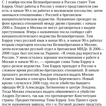
С 1 ноября послом Великобритании в России станет Тим
Бэрроу. Опыт работы в России у нового представителя уже
есть: в начале 90-х он работал в московском посольстве, затем
занимался отношениями с Россией в британском
внешнеполитическом ведомстве. Назначение проходит на
фоне кризиса отношений между двумя странами: с начала
2000-х Лондон и Москва не могут договориться о выдаче
преступников. Вчера о назначении посла сообщил сайт
внешнеполитического ведомства Великобритании. Тим
Бэрроу учил русский язык в конце 80-х, в начале 90-х работал
вторым секретарем посольства Великобритании в Москве,
затем возглавлял русский отдел в британском МИДе. В 2006—
2008 годах был послом на Украине. «Я очень рад вернуться в
Россию. У меня остались хорошие воспоминания о работе в
Москве в начале 90-х», — приводят слова Тима Бэрроу в
пресс-релизе ведомства. Тим Бэрроу приходит в Россию в
сложное время российско-британских отношений. В начале
прошлого десятилетия Лондон отказался выдать Москве
Ахмета Закаева и олигарха Бориса Березовского. Новый
кризис случился в 2006 году, после убийства бывшего
офицера ФСБ Александра Литвиненко в центре Лондона.
Тогда Москва отказалась выдать обвиняемого в убийстве
Андрея Лугового, так как это противоречит Конституции
страны. Предшественница Тима Бэрроу Анн Прингл сразу
после назначения заявила, что г-н Луговой должен предстать