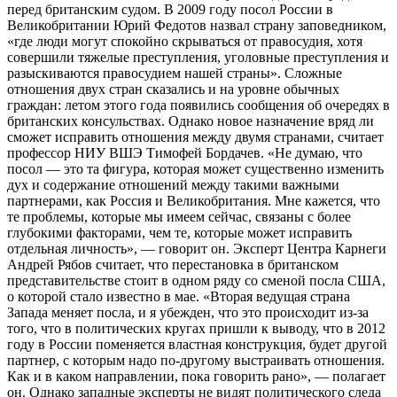
перед британским судом. В 2009 году посол России в
Великобритании Юрий Федотов назвал страну заповедником,
«где люди могут спокойно скрываться от правосудия, хотя
совершили тяжелые преступления, уголовные преступления и
разыскиваются правосудием нашей страны». Сложные
отношения двух стран сказались и на уровне обычных
граждан: летом этого года появились сообщения об очередях в
британских консульствах. Однако новое назначение вряд ли
сможет исправить отношения между двумя странами, считает
профессор НИУ ВШЭ Тимофей Бордачев. «Не думаю, что
посол — это та фигура, которая может существенно изменить
дух и содержание отношений между такими важными
партнерами, как Россия и Великобритания. Мне кажется, что
те проблемы, которые мы имеем сейчас, связаны с более
глубокими факторами, чем те, которые может исправить
отдельная личность», — говорит он. Эксперт Центра Карнеги
Андрей Рябов считает, что перестановка в британском
представительстве стоит в одном ряду со сменой посла США,
о которой стало известно в мае. «Вторая ведущая страна
Запада меняет посла, и я убежден, что это происходит из-за
того, что в политических кругах пришли к выводу, что в 2012
году в России поменяется властная конструкция, будет другой
партнер, с которым надо по-другому выстраивать отношения.
Как и в каком направлении, пока говорить рано», — полагает
он. Однако западные эксперты не видят политического следа