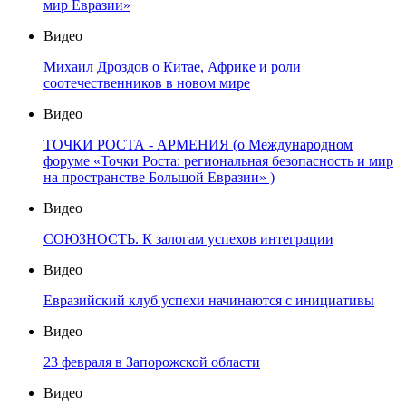
Евразии»
Видео
Алексей Дзермант о философии, политике и русском
кино
Видео
К 79-й годовщине освобождения Украины
Видео
Международный форум «Точки Роста: мир России —
мир Евразии»
Видео
Михаил Дроздов о Китае, Африке и роли
соотечественников в новом мире
Видео
ТОЧКИ РОСТА - АРМЕНИЯ (о Международном
форуме «Точки Роста: региональная безопасность и мир
на пространстве Большой Евразии» )