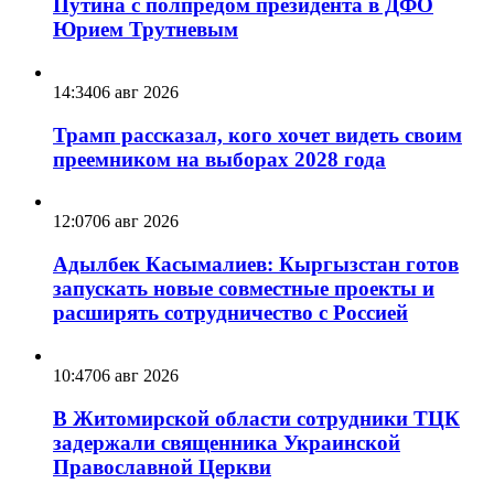
18:46
06 авг 2026
Всё больше европейцев хотят переехать в
Россию
16:04
06 авг 2026
Подготовка к XI Восточному
экономическому форуму стала одним из
ключевых вопросов встречи Владимира
Путина с полпредом президента в ДФО
Юрием Трутневым
14:34
06 авг 2026
Трамп рассказал, кого хочет видеть своим
преемником на выборах 2028 года