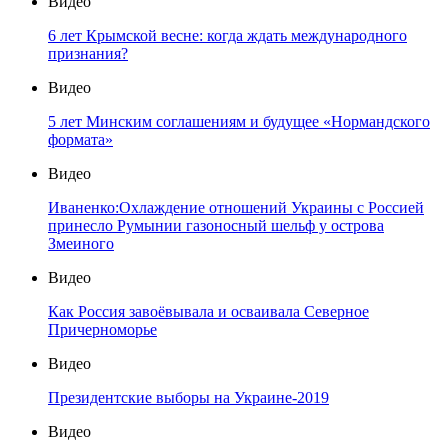
Русские на Украине: Виктор Шестаков в "Русских
разговорах" с Сергеем Пантелеевым
Видео
Пандемия коронавируса, мировой экономический
кризис, ЕАЭС и ЕС: победа изоляционизма?
Видео
Русские разговоры с Сергеем Пантелеевым: Михаил
Дроздов (Китай)
Видео
6 лет Крымской весне: когда ждать международного
признания?
Видео
5 лет Минским соглашениям и будущее «Нормандского
формата»
Видео