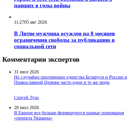
заявкам
12:40
05 авг 2026
Трамп отказал Зеленскому в поставках
ракет-перехватчиков Patriot
12:03
05 авг 2026
А.Петрович: почти в каждом молдавском
городе и селе есть обелиски в память о
павших в годы войны
11:27
05 авг 2026
В Литве мужчина осужден на 8 месяцев
ограничения свободы за публикацию в
социальной сети