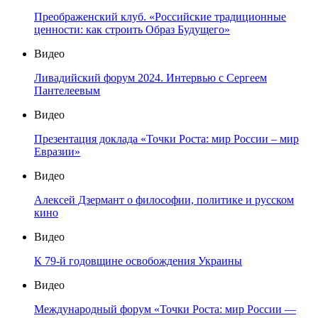
Видео
Александр Приходько: Президент Беларуси А.Г.
Лукашенко одним из первых понял, что если проиграет
Россия, то на постсоветском пространстве проиграют
все
Видео
Михаил Дроздов: «Найти место соотечественников в
новом мире»
Видео
Преображенский клуб. «Российские традиционные
ценности: как строить Образ Будущего»
Видео
Ливадийский форум 2024. Интервью с Сергеем
Пантелеевым
Видео
Презентация доклада «Точки Роста: мир России – мир