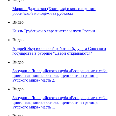
Видео
КУЛЬТУРНЫЙ ФРОНТ. Роман Рыкалов (группа ЕЩЁ):
русский рок за русский #Донбасс
Видео
Дюк Мишель Нгебана - внук белорусского партизана
Видео
Степанюк Александр (Киргизия) об экономических
особенностях русской диаспоры
Видео
Марина Дадикозян (Болгария) о консолидации
российской молодёжи за рубежом
Видео
Князь Трубецкой о евразийстве и пути России
Видео
Андрей Якусик о своей работе и будущем Союзного