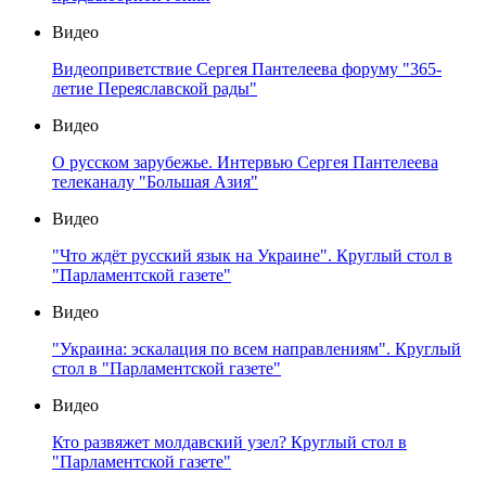
Донбасс в центре геополитических трансформаций - 1
Видео
Выборы в Молдове: итоги
Видео
Выборы в Молдове: каких итогов ждать?
Видео
Президентские выборы на Украине. Первые итоги
предвыборной гонки
Видео
Видеоприветствие Сергея Пантелеева форуму "365-
летие Переяславской рады"
Видео
О русском зарубежье. Интервью Сергея Пантелеева
телеканалу "Большая Азия"