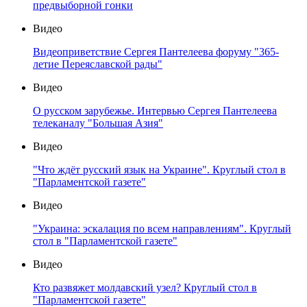
предвыборной гонки
Видео
Видеоприветствие Сергея Пантелеева форуму "365-
летие Переяславской рады"
Видео
О русском зарубежье. Интервью Сергея Пантелеева
телеканалу "Большая Азия"
Видео
"Что ждёт русский язык на Украине". Круглый стол в
"Парламентской газете"
Видео
"Украина: эскалация по всем направлениям". Круглый
стол в "Парламентской газете"
Видео
Кто развяжет молдавский узел? Круглый стол в
"Парламентской газете"