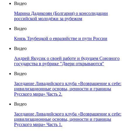
Видео
Марина Дадикозян (Болгария) о консолидации
российской молодёжи за рубежом
Видео
Князь Трубецкой о евразийстве и пути России
Видео
Андрей Якусик о своей работе и будущем Союзного
государства в рубрике "Двери открываются"
Видео
Заседание Ливадийского клуба «Возвращение к себе:
цивилизационные основы, ценности и границы
Русского мира» Часть 2.
Видео
Заседание Ливадийского клуба «Возвращение к себе:
цивилизационные основы, ценности и границы
Русского мира» Часть 1.