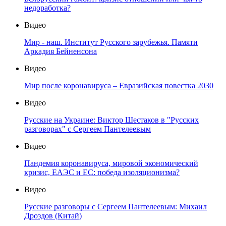
недоработка?
Видео
Мир - наш. Институт Русского зарубежья. Памяти
Аркадия Бейненсона
Видео
Мир после коронавируса – Евразийская повестка 2030
Видео
Русские на Украине: Виктор Шестаков в "Русских
разговорах" с Сергеем Пантелеевым
Видео
Пандемия коронавируса, мировой экономический
кризис, ЕАЭС и ЕС: победа изоляционизма?
Видео
Русские разговоры с Сергеем Пантелеевым: Михаил
Дроздов (Китай)