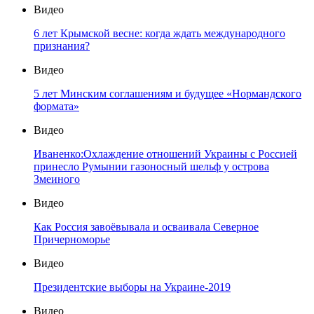
Видео
6 лет Крымской весне: когда ждать международного
признания?
Видео
5 лет Минским соглашениям и будущее «Нормандского
формата»
Видео
Иваненко:Охлаждение отношений Украины с Россией
принесло Румынии газоносный шельф у острова
Змеиного
Видео
Как Россия завоёвывала и осваивала Северное
Причерноморье
Видео
Президентские выборы на Украине-2019
Видео