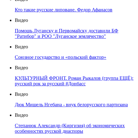
Кто такие русские липоване. Федор Афанасов
Видео
Помощь Луганску и Первомайску доставили БФ
"Ратибор" и РОО "Луганское землячество"
Видео
Союзное государство и «польский фактор»
Видео
КУЛЬТУРНЫЙ ФРОНТ. Роман Рыкалов (группа ЕЩЁ):
русский рок за русский #Донбасс
Видео
Дюк Мишель Нгебана - внук белорусского партизана
Видео
Степанюк Александр (Киргизия) об экономических
особенностях русской диаспоры