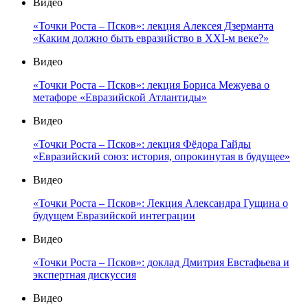
Видео
«Точки Роста – Псков»: лекция Алексея Дзерманта
«Каким должно быть евразийство в XXI-м веке?»
Видео
«Точки Роста – Псков»: лекция Бориса Межуева о
метафоре «Евразийской Атлантиды»
Видео
«Точки Роста – Псков»: лекция Фёдора Гайды
«Евразийский союз: история, опрокинутая в будущее»
Видео
«Точки Роста – Псков»: Лекция Александра Гущина о
будущем Евразийской интеграции
Видео
«Точки Роста – Псков»: доклад Дмитрия Евстафьева и
экспертная дискуссия
Видео