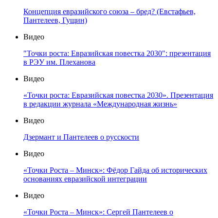
Концепция евразийского союза – бред? (Евстафьев,
Пантелеев, Гущин)
Видео
"Точки роста: Евразийская повестка 2030": презентация
в РЭУ им. Плеханова
Видео
«Точки роста: Евразийская повестка 2030». Презентация
в редакции журнала «Международная жизнь»
Видео
Дзермант и Пантелеев о русскости
Видео
«Точки Роста – Минск»: Фёдор Гайда об исторических
основаниях евразийской интеграции
Видео
«Точки Роста – Минск»: Сергей Пантелеев о