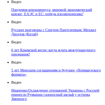
Видео
Пандемия коронавируса, мировой экономический
кризис, ЕАЭС и ЕС: победа изоляционизма?
Видео
Русские разговоры с Сергеем Пантелеевым: Михаил
Дроздов (Китай)
Видео
6 лет Крымской весне: когда ждать международного
признания?
Видео
5 лет Минским соглашениям и будущее «Нормандского
формата»
Видео
Иваненко:Охлаждение отношений Украины с Россией
принесло Румынии газоносный шельф у острова
Змеиного