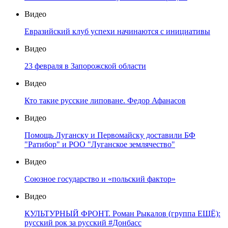
Видео
Евразийский клуб успехи начинаются с инициативы
Видео
23 февраля в Запорожской области
Видео
Кто такие русские липоване. Федор Афанасов
Видео
Помощь Луганску и Первомайску доставили БФ
"Ратибор" и РОО "Луганское землячество"
Видео
Союзное государство и «польский фактор»
Видео
КУЛЬТУРНЫЙ ФРОНТ. Роман Рыкалов (группа ЕЩЁ):
русский рок за русский #Донбасс