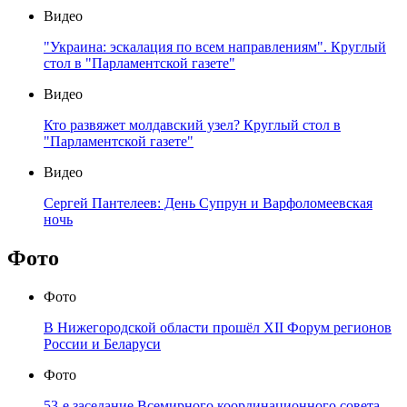
Видео
"Украина: эскалация по всем направлениям". Круглый
стол в "Парламентской газете"
Видео
Кто развяжет молдавский узел? Круглый стол в
"Парламентской газете"
Видео
Сергей Пантелеев: День Супрун и Варфоломеевская
ночь
Фото
Фото
В Нижегородской области прошёл XII Форум регионов
России и Беларуси
Фото
53-е заседание Всемирного координационного совета