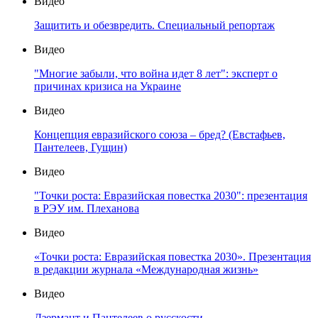
Видео
Защитить и обезвредить. Специальный репортаж
Видео
"Многие забыли, что война идет 8 лет": эксперт о
причинах кризиса на Украине
Видео
Концепция евразийского союза – бред? (Евстафьев,
Пантелеев, Гущин)
Видео
"Точки роста: Евразийская повестка 2030": презентация
в РЭУ им. Плеханова
Видео
«Точки роста: Евразийская повестка 2030». Презентация
в редакции журнала «Международная жизнь»
Видео
Дзермант и Пантелеев о русскости