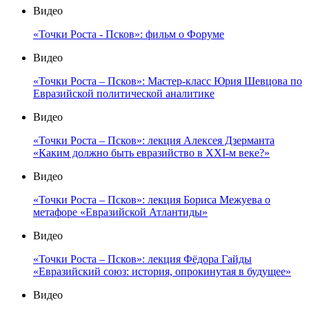
Видео
«Точки Роста - Псков»: фильм о Форуме
Видео
«Точки Роста – Псков»: Мастер-класс Юрия Шевцова по
Евразийской политической аналитике
Видео
«Точки Роста – Псков»: лекция Алексея Дзерманта
«Каким должно быть евразийство в XXI-м веке?»
Видео
«Точки Роста – Псков»: лекция Бориса Межуева о
метафоре «Евразийской Атлантиды»
Видео
«Точки Роста – Псков»: лекция Фёдора Гайды
«Евразийский союз: история, опрокинутая в будущее»
Видео