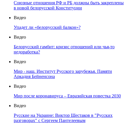
Союзные отношения РФ и РБ должны быть закреплены
в новой белорусской Конституции
Видео
Упадет ли «белорусский балкон»?
Видео
Белорусский гамбит: кризис отношений или чья-то
недоработка?
Видео
Мир - наш. Институт Русского зарубежья. Памяти
Аркадия Бейненсона
Видео
Мир после коронавируса – Евразийская повестка 2030
Видео
Русские на Украине: Виктор Шестаков в "Русских
разговорах" с Сергеем Пантелеевым