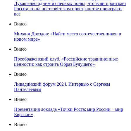
Лукашенко одним из первых понял, что если проиграет
Россия, то на постсоветском пространстве проиграют
все
Видео
Михаил Дроздов: «Найти место соотечественников в
новом мире»
Видео
Преображенский клуб. «Российские традиционные
ценности: как строить Образ Будущего»
Видео
Ливадийский форум 2024. Интервью с Сергеем
Пантелеевым
Видео
Презентация доклада «Точки Роста: мир России – мир
Евразии»
Видео