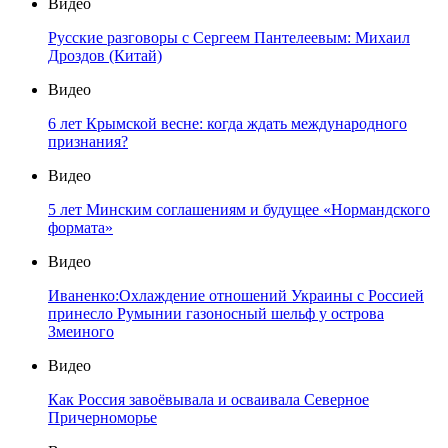
Видео
Русские разговоры с Сергеем Пантелеевым: Михаил
Дроздов (Китай)
Видео
6 лет Крымской весне: когда ждать международного
признания?
Видео
5 лет Минским соглашениям и будущее «Нормандского
формата»
Видео
Иваненко:Охлаждение отношений Украины с Россией
принесло Румынии газоносный шельф у острова
Змеиного
Видео
Как Россия завоёвывала и осваивала Северное
Причерноморье