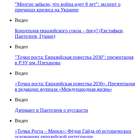
"Многие забыли, что война идет 8 лет": эксперт о
причинах кризиса на Украине
Видео
Концепция евразийского союза – бред? (Евстафьев,
Пантелеев, Гущин)
Видео
"Точки роста: Евразийская повестка 2030": презентация
в РЭУ им. Плеханова
Видео
«Точки роста: Евразийская повестка 2030». Презентация
в редакции журнала «Международная жизнь»
Видео
Дзермант и Пантелеев о русскости
Видео
«Точки Роста – Минск»: Фёдор Гайда об исторических
основаниях евразийской интеграции