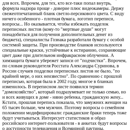
для всех. Впрочем, для тех, кто все-таки попал внутрь,
формула надзора проще - доверие плюс видеокамеры. Держу
свежеотпечатанный бланк светло-персикового цвета. С виду
ничего особенного - плотная бумага, логотип переписи,
вопросы... Но оказывается, чтобы избежать подделок
переписных листов (кому-то "мертвые души" могут
понадобиться для получения дополнительных денег из
бюджета), специалисты Гознака разработали бумагу с особой
системой защиты. При производстве бланков используются
специальные краски, устойчивые к истиранию, сохраняющие
цвет даже при длительном инфракрасном облучении. А
химзащита бумаги убережет записи от "подчистки". Впрочем,
по словам руководителя Росстата Александра Суринова, в
России случаев подделки переписных листов не было, "по
крайней мере, о них неизвестно". По сравнению с прошлой
переписью, которая была в 2002 году, многое в бланках
изменилось. В переписном листе появился термин
"домохозяйство", который подразумевает не только семью, но
и всех живущих в доме - няню ребенка, гражданскую жену...
Кстати, прошлая перепись показала, что замужних женщин на
65 тысяч больше, чем мужчин. Поэтому вопросы о семейном
положении модифицировали: гражданские браки теперь тоже
будут учитываться. Интересует статистиков и образ
российского интернет-пользователя - в анкетах будут вопросы
о доступности телевидения и Всемирной паутины.