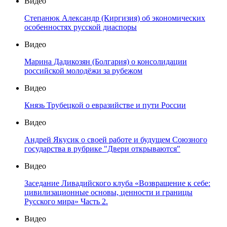
Видео
Степанюк Александр (Киргизия) об экономических
особенностях русской диаспоры
Видео
Марина Дадикозян (Болгария) о консолидации
российской молодёжи за рубежом
Видео
Князь Трубецкой о евразийстве и пути России
Видео
Андрей Якусик о своей работе и будущем Союзного
государства в рубрике "Двери открываются"
Видео
Заседание Ливадийского клуба «Возвращение к себе:
цивилизационные основы, ценности и границы
Русского мира» Часть 2.
Видео