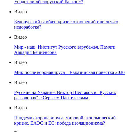
Упадет ли «белорусский балкон»?
Видео
Белорусский гамбит: кризис отношений или чья-то
недоработка?
Видео
Мир - наш. Институт Русского зарубежья. Памяти
Аркадия Бейненсона
Видео
Мир после коронавируса – Евразийская повестка 2030
Видео
Русские на Украине: Виктор Шестаков в "Русских
разговорах" с Сергеем Пантелеевым
Видео
Пандемия коронавируса, мировой экономический
кризис, ЕАЭС и ЕС: победа изоляционизма?