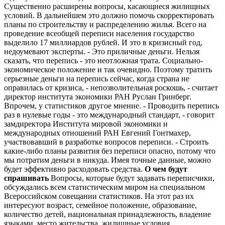
Существенно расширены вопросы, касающиеся жилищных
условий. В дальнейшем это должно помочь скорректировать
планы по строительству и распределению жилья. Всего на
проведение всеобщей переписи населения государство
выделило 17 миллиардов рублей. И это в кризисный год,
недоумевают эксперты. - Это приличные деньги. Нельзя
сказать, что перепись - это неотложная трата. Социально-
экономическое положение и так очевидно. Поэтому тратить
серьезные деньги на перепись сейчас, когда страна не
оправилась от кризиса, - непозволительная роскошь, - считает
директор института экономики РАН Руслан Гринберг.
Впрочем, у статистиков другое мнение. - Проводить перепись
раз в нулевые годы - это международный стандарт, - говорит
замдиректора Института мировой экономики и
международных отношений РАН Евгений Гонтмахер,
участвовавший в разработке вопросов переписи. - Строить
какие-либо планы развития без переписи опасно, потому что
мы потратим деньги в никуда. Имея точные данные, можно
будет эффективно расходовать средства.
О чем будут
спрашивать
Вопросы, которые будут задавать переписчики,
обсуждались всем статистическим миром на специальном
Всероссийском совещании статистиков. На этот раз их
интересуют возраст, семейное положение, образование,
количество детей, национальная принадлежность, владение
языками, место жительства, жилищные условия,