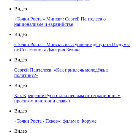
Видео
«Точки Роста – Минск»: Сергей Пантелеев о
национализме и евразийстве
Видео
«Точки Роста – Минск»: выступление депутата Госдумы
от Севастополя Дмитрия Белика
Видео
Сергей Пантелеев: «Как привлечь молодёжь в
политику?»
Видео
Как Крещение Руси стало первым интеграционным
проектом в истории славян
Видео
«Точки Роста - Псков»: фильм о Форуме
Видео