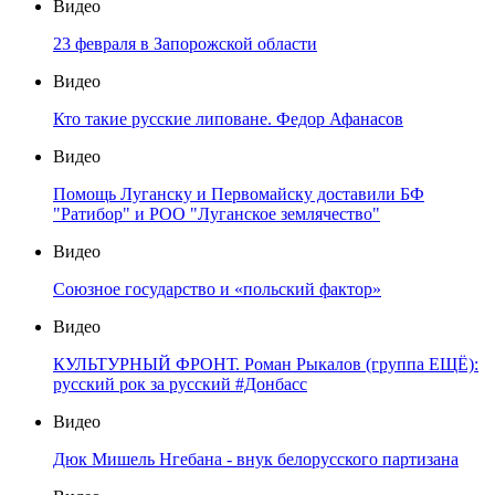
Видео
23 февраля в Запорожской области
Видео
Кто такие русские липоване. Федор Афанасов
Видео
Помощь Луганску и Первомайску доставили БФ
"Ратибор" и РОО "Луганское землячество"
Видео
Союзное государство и «польский фактор»
Видео
КУЛЬТУРНЫЙ ФРОНТ. Роман Рыкалов (группа ЕЩЁ):
русский рок за русский #Донбасс
Видео
Дюк Мишель Нгебана - внук белорусского партизана