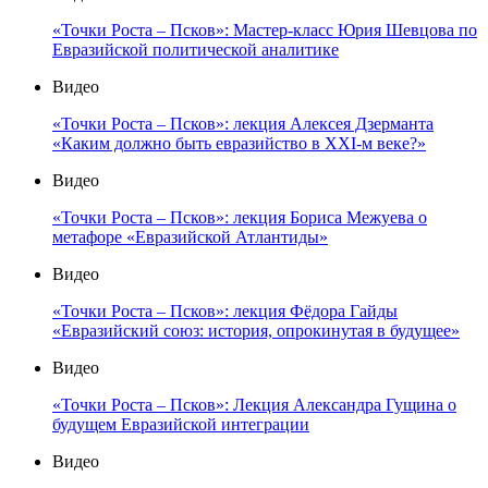
«Точки Роста – Псков»: Мастер-класс Юрия Шевцова по
Евразийской политической аналитике
Видео
«Точки Роста – Псков»: лекция Алексея Дзерманта
«Каким должно быть евразийство в XXI-м веке?»
Видео
«Точки Роста – Псков»: лекция Бориса Межуева о
метафоре «Евразийской Атлантиды»
Видео
«Точки Роста – Псков»: лекция Фёдора Гайды
«Евразийский союз: история, опрокинутая в будущее»
Видео
«Точки Роста – Псков»: Лекция Александра Гущина о
будущем Евразийской интеграции
Видео