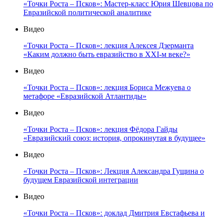
«Точки Роста – Псков»: Мастер-класс Юрия Шевцова по
Евразийской политической аналитике
Видео
«Точки Роста – Псков»: лекция Алексея Дзерманта
«Каким должно быть евразийство в XXI-м веке?»
Видео
«Точки Роста – Псков»: лекция Бориса Межуева о
метафоре «Евразийской Атлантиды»
Видео
«Точки Роста – Псков»: лекция Фёдора Гайды
«Евразийский союз: история, опрокинутая в будущее»
Видео
«Точки Роста – Псков»: Лекция Александра Гущина о
будущем Евразийской интеграции
Видео
«Точки Роста – Псков»: доклад Дмитрия Евстафьева и