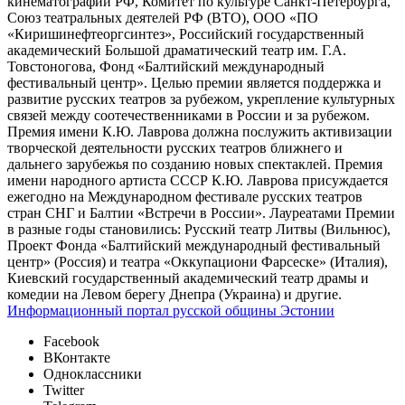
кинематографии РФ, Комитет по культуре Санкт-Петербурга,
Союз театральных деятелей РФ (ВТО), ООО «ПО
«Киришинефтеоргсинтез», Российский государственный
академический Большой драматический театр им. Г.А.
Товстоногова, Фонд «Балтийский международный
фестивальный центр». Целью премии является поддержка и
развитие русских театров за рубежом, укрепление культурных
связей между соотечественниками в России и за рубежом.
Премия имени К.Ю. Лаврова должна послужить активизации
творческой деятельности русских театров ближнего и
дальнего зарубежья по созданию новых спектаклей. Премия
имени народного артиста СССР К.Ю. Лаврова присуждается
ежегодно на Международном фестивале русских театров
стран СНГ и Балтии «Встречи в России». Лауреатами Премии
в разные годы становились: Русский театр Литвы (Вильнюс),
Проект Фонда «Балтийский международный фестивальный
центр» (Россия) и театра «Оккупациони Фарсеске» (Италия),
Киевский государственный академический театр драмы и
комедии на Левом берегу Днепра (Украина) и другие.
Информационный портал русской общины Эстонии
Facebook
ВКонтакте
Одноклассники
Twitter