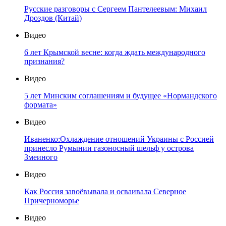
Русские разговоры с Сергеем Пантелеевым: Михаил
Дроздов (Китай)
Видео
6 лет Крымской весне: когда ждать международного
признания?
Видео
5 лет Минским соглашениям и будущее «Нормандского
формата»
Видео
Иваненко:Охлаждение отношений Украины с Россией
принесло Румынии газоносный шельф у острова
Змеиного
Видео
Как Россия завоёвывала и осваивала Северное
Причерноморье
Видео