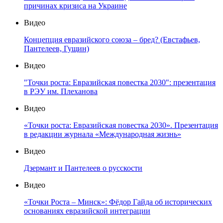
причинах кризиса на Украине
Видео
Концепция евразийского союза – бред? (Евстафьев,
Пантелеев, Гущин)
Видео
"Точки роста: Евразийская повестка 2030": презентация
в РЭУ им. Плеханова
Видео
«Точки роста: Евразийская повестка 2030». Презентация
в редакции журнала «Международная жизнь»
Видео
Дзермант и Пантелеев о русскости
Видео
«Точки Роста – Минск»: Фёдор Гайда об исторических
основаниях евразийской интеграции