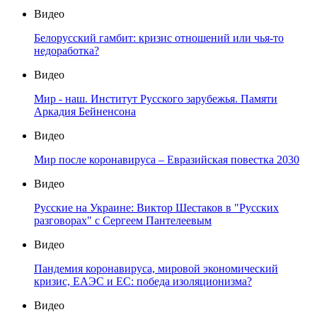
Видео
Белорусский гамбит: кризис отношений или чья-то
недоработка?
Видео
Мир - наш. Институт Русского зарубежья. Памяти
Аркадия Бейненсона
Видео
Мир после коронавируса – Евразийская повестка 2030
Видео
Русские на Украине: Виктор Шестаков в "Русских
разговорах" с Сергеем Пантелеевым
Видео
Пандемия коронавируса, мировой экономический
кризис, ЕАЭС и ЕС: победа изоляционизма?
Видео