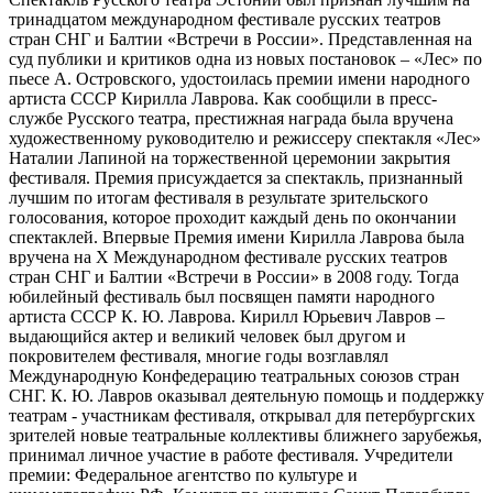
тринадцатом международном фестивале русских театров
стран СНГ и Балтии «Встречи в России». Представленная на
суд публики и критиков одна из новых постановок – «Лес» по
пьесе А. Островского, удостоилась премии имени народного
артиста СССР Кирилла Лаврова. Как сообщили в пресс-
службе Русского театра, престижная награда была вручена
художественному руководителю и режиссеру спектакля «Лес»
Наталии Лапиной на торжественной церемонии закрытия
фестиваля. Премия присуждается за спектакль, признанный
лучшим по итогам фестиваля в результате зрительского
голосования, которое проходит каждый день по окончании
спектаклей. Впервые Премия имени Кирилла Лаврова была
вручена на Х Международном фестивале русских театров
стран СНГ и Балтии «Встречи в России» в 2008 году. Тогда
юбилейный фестиваль был посвящен памяти народного
артиста СССР К. Ю. Лаврова. Кирилл Юрьевич Лавров –
выдающийся актер и великий человек был другом и
покровителем фестиваля, многие годы возглавлял
Международную Конфедерацию театральных союзов стран
СНГ. К. Ю. Лавров оказывал деятельную помощь и поддержку
театрам - участникам фестиваля, открывал для петербургских
зрителей новые театральные коллективы ближнего зарубежья,
принимал личное участие в работе фестиваля. Учредители
премии: Федеральное агентство по культуре и