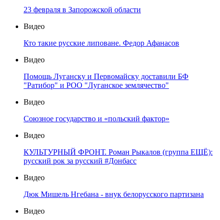
23 февраля в Запорожской области
Видео
Кто такие русские липоване. Федор Афанасов
Видео
Помощь Луганску и Первомайску доставили БФ
"Ратибор" и РОО "Луганское землячество"
Видео
Союзное государство и «польский фактор»
Видео
КУЛЬТУРНЫЙ ФРОНТ. Роман Рыкалов (группа ЕЩЁ):
русский рок за русский #Донбасс
Видео
Дюк Мишель Нгебана - внук белорусского партизана
Видео