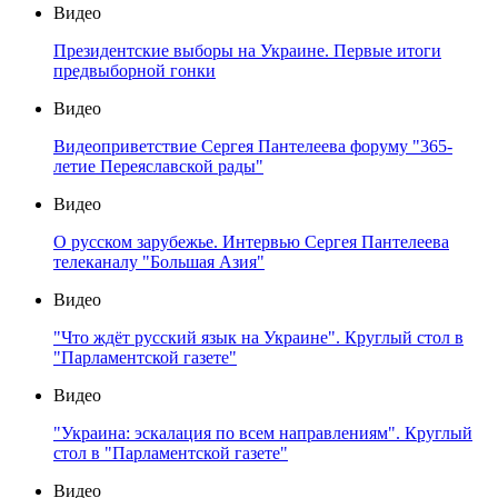
Видео
Президентские выборы на Украине. Первые итоги
предвыборной гонки
Видео
Видеоприветствие Сергея Пантелеева форуму "365-
летие Переяславской рады"
Видео
О русском зарубежье. Интервью Сергея Пантелеева
телеканалу "Большая Азия"
Видео
"Что ждёт русский язык на Украине". Круглый стол в
"Парламентской газете"
Видео
"Украина: эскалация по всем направлениям". Круглый
стол в "Парламентской газете"
Видео