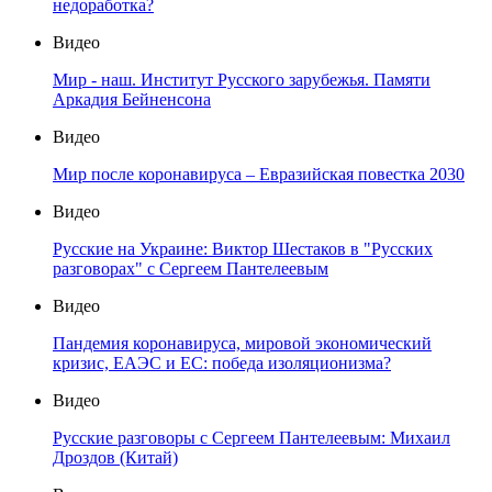
недоработка?
Видео
Мир - наш. Институт Русского зарубежья. Памяти
Аркадия Бейненсона
Видео
Мир после коронавируса – Евразийская повестка 2030
Видео
Русские на Украине: Виктор Шестаков в "Русских
разговорах" с Сергеем Пантелеевым
Видео
Пандемия коронавируса, мировой экономический
кризис, ЕАЭС и ЕС: победа изоляционизма?
Видео
Русские разговоры с Сергеем Пантелеевым: Михаил
Дроздов (Китай)