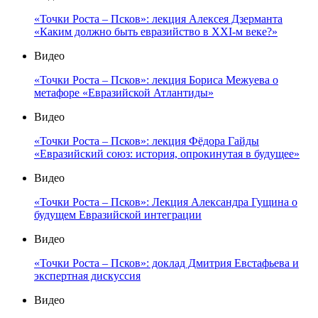
«Точки Роста – Псков»: лекция Алексея Дзерманта
«Каким должно быть евразийство в XXI-м веке?»
Видео
«Точки Роста – Псков»: лекция Бориса Межуева о
метафоре «Евразийской Атлантиды»
Видео
«Точки Роста – Псков»: лекция Фёдора Гайды
«Евразийский союз: история, опрокинутая в будущее»
Видео
«Точки Роста – Псков»: Лекция Александра Гущина о
будущем Евразийской интеграции
Видео
«Точки Роста – Псков»: доклад Дмитрия Евстафьева и
экспертная дискуссия
Видео