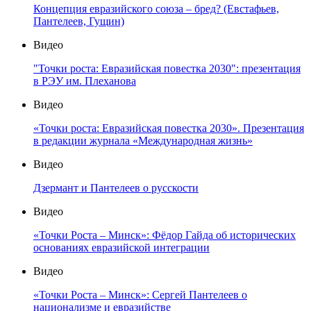
Концепция евразийского союза – бред? (Евстафьев,
Пантелеев, Гущин)
Видео
"Точки роста: Евразийская повестка 2030": презентация
в РЭУ им. Плеханова
Видео
«Точки роста: Евразийская повестка 2030». Презентация
в редакции журнала «Международная жизнь»
Видео
Дзермант и Пантелеев о русскости
Видео
«Точки Роста – Минск»: Фёдор Гайда об исторических
основаниях евразийской интеграции
Видео
«Точки Роста – Минск»: Сергей Пантелеев о
национализме и евразийстве