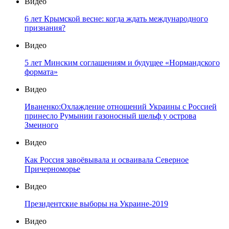
Видео
6 лет Крымской весне: когда ждать международного
признания?
Видео
5 лет Минским соглашениям и будущее «Нормандского
формата»
Видео
Иваненко:Охлаждение отношений Украины с Россией
принесло Румынии газоносный шельф у острова
Змеиного
Видео
Как Россия завоёвывала и осваивала Северное
Причерноморье
Видео
Президентские выборы на Украине-2019
Видео