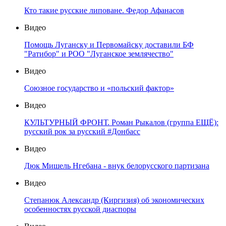
Кто такие русские липоване. Федор Афанасов
Видео
Помощь Луганску и Первомайску доставили БФ
"Ратибор" и РОО "Луганское землячество"
Видео
Союзное государство и «польский фактор»
Видео
КУЛЬТУРНЫЙ ФРОНТ. Роман Рыкалов (группа ЕЩЁ):
русский рок за русский #Донбасс
Видео
Дюк Мишель Нгебана - внук белорусского партизана
Видео
Степанюк Александр (Киргизия) об экономических
особенностях русской диаспоры