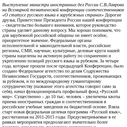
Выступление министра иностранных дел России С.В.Лаврова
на Всемирной тематической конференции соотечественников
«О статусе русского языка в зарубежных странах»
Дорогие
друзья, Приветствие Президента России нашей конференции
– свидетельство большого внимания, которое руководство
страны уделяет данному вопросу. Мы хорошо понимаем, что
для зарубежной российской общины он имеет особое,
приоритетное значение. Федеральные органы
исполнительной и законодательной власти, российские
регионы, СМИ, научные, культурные, деловые круги нашей
страны нацелены на активную работу по сохранению и
укреплению позиций русского языка за рубежом. За четыре
года, которые прошли после предыдущей Конференции, было
создано Федеральное агентство по делам Содружества
Независимых Государств, соотечественников, проживающих
за рубежом, и по международному гуманитарному
сотрудничеству (название этого агентства говорит само за
себя), начал функционировать профильный фонд «Русский
мир». Существенно – до 10 тыс. человек – увеличены квоты
приема иностранных граждан и соотечественников в
российские учебные заведения на бюджетной основе. Взяла
старт новая федеральная целевая программа «Русский язык»,
рассчитанная на 2011-2015 годы. Предусматриваемые в ее
рамках мероприятия предполагают значительно более