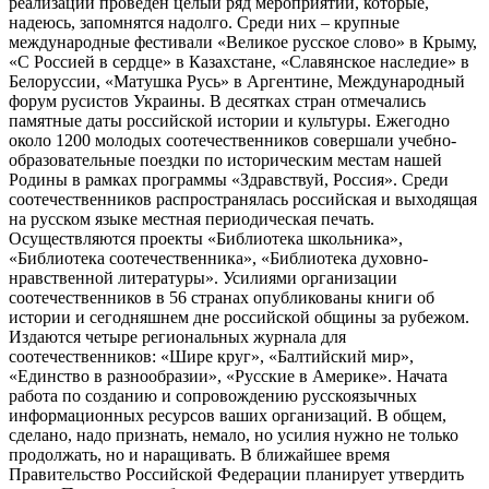
реализации проведен целый ряд мероприятий, которые,
надеюсь, запомнятся надолго. Среди них – крупные
международные фестивали «Великое русское слово» в Крыму,
«С Россией в сердце» в Казахстане, «Славянское наследие» в
Белоруссии, «Матушка Русь» в Аргентине, Международный
форум русистов Украины. В десятках стран отмечались
памятные даты российской истории и культуры. Ежегодно
около 1200 молодых соотечественников совершали учебно-
образовательные поездки по историческим местам нашей
Родины в рамках программы «Здравствуй, Россия». Среди
соотечественников распространялась российская и выходящая
на русском языке местная периодическая печать.
Осуществляются проекты «Библиотека школьника»,
«Библиотека соотечественника», «Библиотека духовно-
нравственной литературы». Усилиями организации
соотечественников в 56 странах опубликованы книги об
истории и сегодняшнем дне российской общины за рубежом.
Издаются четыре региональных журнала для
соотечественников: «Шире круг», «Балтийский мир»,
«Единство в разнообразии», «Русские в Америке». Начата
работа по созданию и сопровождению русскоязычных
информационных ресурсов ваших организаций. В общем,
сделано, надо признать, немало, но усилия нужно не только
продолжать, но и наращивать. В ближайшее время
Правительство Российской Федерации планирует утвердить