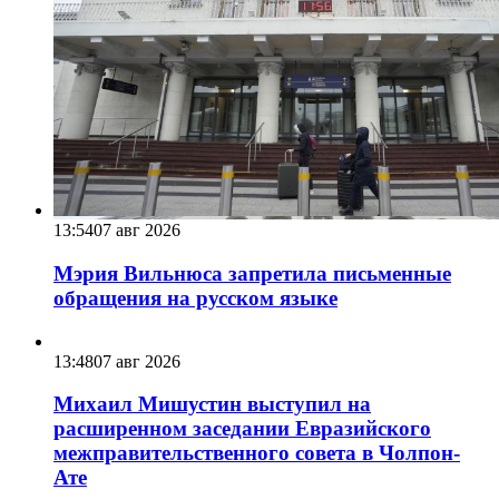
13:54
07 авг 2026
Мэрия Вильнюса запретила письменные
обращения на русском языке
13:48
07 авг 2026
Михаил Мишустин выступил на
расширенном заседании Евразийского
межправительственного совета в Чолпон-
Ате