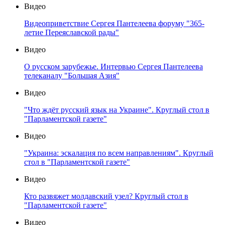
Видео
Видеоприветствие Сергея Пантелеева форуму "365-
летие Переяславской рады"
Видео
О русском зарубежье. Интервью Сергея Пантелеева
телеканалу "Большая Азия"
Видео
"Что ждёт русский язык на Украине". Круглый стол в
"Парламентской газете"
Видео
"Украина: эскалация по всем направлениям". Круглый
стол в "Парламентской газете"
Видео
Кто развяжет молдавский узел? Круглый стол в
"Парламентской газете"
Видео