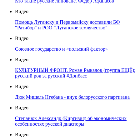
Кто такие русские липоване. Федор Афанасов
Видео
Помощь Луганску и Первомайску доставили БФ
"Ратибор" и РОО "Луганское землячество"
Видео
Союзное государство и «польский фактор»
Видео
КУЛЬТУРНЫЙ ФРОНТ. Роман Рыкалов (группа ЕЩЁ):
русский рок за русский #Донбасс
Видео
Дюк Мишель Нгебана - внук белорусского партизана
Видео
Степанюк Александр (Киргизия) об экономических
особенностях русской диаспоры
Видео