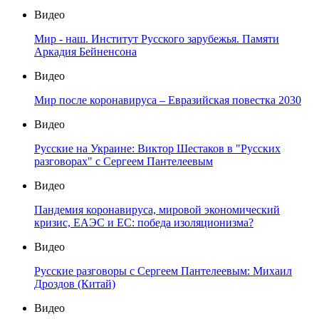
Видео
Мир - наш. Институт Русского зарубежья. Памяти
Аркадия Бейненсона
Видео
Мир после коронавируса – Евразийская повестка 2030
Видео
Русские на Украине: Виктор Шестаков в "Русских
разговорах" с Сергеем Пантелеевым
Видео
Пандемия коронавируса, мировой экономический
кризис, ЕАЭС и ЕС: победа изоляционизма?
Видео
Русские разговоры с Сергеем Пантелеевым: Михаил
Дроздов (Китай)
Видео