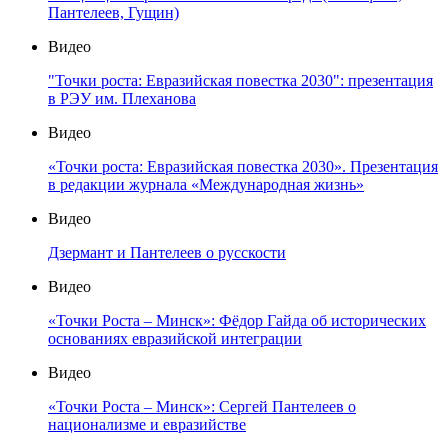
Пантелеев, Гущин)
Видео
"Точки роста: Евразийская повестка 2030": презентация
в РЭУ им. Плеханова
Видео
«Точки роста: Евразийская повестка 2030». Презентация
в редакции журнала «Международная жизнь»
Видео
Дзермант и Пантелеев о русскости
Видео
«Точки Роста – Минск»: Фёдор Гайда об исторических
основаниях евразийской интеграции
Видео
«Точки Роста – Минск»: Сергей Пантелеев о
национализме и евразийстве