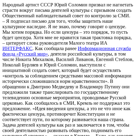
Народный артист СССР Юрий Соломин призвал не нагнетать
страсти вокруг письма деятелей культуры с призывом создать
Общественный наблюдательный совет по контролю за СМИ.
– Я подписал письмо для того, чтобы защитить наше
культурное наследие. Я не знаю, почему говорят о цензуре.
Мы хотим порядка. Но если цензура – это порядок, то пусть
будет цензура. Хотя мне не нравится такая трактовка порядка,
– цитирует слова руководителя Малого театра ИА
ИНТЕРФАКС
. Как сообщала ранее
Информационная служба
фонда «Русский мир»
, деятели российской культуры, в том
числе Никита Михалков, Василий Ливанов, Евгений Стеблов,
Николай Бурляев и Юрий Соломин, выступили с
инициативой создать совет, который будет осуществлять
«контроль за соблюдением средствами массовой информации
исторически сложившихся норм нравственности». В
обращении к Дмитрию Медведеву и Владимиру Путину они
предложили также транслировать по государственному
телевидению основные мероприятия, проводимые Русской
церковью. Как сообщалось в СМИ, Кремль не поддержал это
предложение. «Идея введения цензуры, а это не что иное как
фактически цензура, противоречит Конституции и не
соответствует пути, по которому развивается наша страна.
Задача деятелей культуры как раз и заключается в том, чтобы
своей деятельностью развивать общество, поднимать его
культурный уровень», – сказали в Кремле. – Если, как говорят,