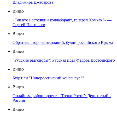
Владимира Джабарова
Видео
«Так кто настоящий коллаборант, генерал Хомчак?» —
Сергей Пантелеев
Видео
Обратная сторона ожиданий: будни российского Крыма
Видео
"Русские разговоры": Русская идея Федора Достоевского
Видео
Будет ли "Новороссийский консенсус"?
Видео
Онлайн-марафон проекта "Точки Роста": День пятый -
Россия
Видео