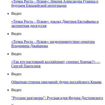
«Точки Роста – Псков»: Лекция Александра Гущина о
будущем Евразийской интеграции
Видео
«Точки Роста – Псков»: доклад Дмитрия Евстафьева и
экспертная дискуссия
Видео
«Точки Роста – Псков»: видеоприветствие сенатора
Владимира Джабарова
Видео
«Так кто настоящий коллаборант, генерал Хомчак?» —
Сергей Пантелеев
Видео
Обратная сторона ожиданий: будни российского Крыма
Видео
"Русские разговоры": Русская идея Федора Достоевского