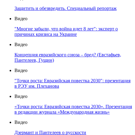
Защитить и обезвредить. Специальный репортаж
Видео
"Многие забыли, что война идет 8 лет": эксперт о
причинах кризиса на Украине
Видео
Концепция евразийского союза – бред? (Евстафьев,
Пантелеев, Гущин)
Видео
"Точки роста: Евразийская повестка 2030": презентация
в РЭУ им. Плеханова
Видео
«Точки роста: Евразийская повестка 2030». Презентация
в редакции журнала «Международная жизнь»
Видео
Дзермант и Пантелеев о русскости