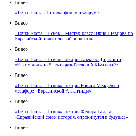
Видео
«Точки Роста - Псков»: фильм о Форуме
Видео
«Точки Роста – Псков»: Мастер-класс Юрия Шевцова по
Евразийской политической аналитике
Видео
«Точки Роста – Псков»: лекция Алексея Дзерманта
«Каким должно быть евразийство в XXI-м веке?»
Видео
«Точки Роста – Псков»: лекция Бориса Межуева о
метафоре «Евразийской Атлантиды»
Видео
«Точки Роста – Псков»: лекция Фёдора Гайды
«Евразийский союз: история, опрокинутая в будущее»
Видео