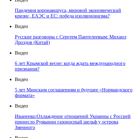
Пандемия коронавируса, мировой экономический
кризис, ЕАЭС и ЕС: победа изоляционизма?
Видео
Русские разговоры с Сергеем Пантелеевым: Михаил
Дроздов (Китай)
Видео
6 лет Крымской весне: когда ждать международного
признания?
Видео
5 лет Минским соглашениям и будущее «Нормандского
формата»
Видео
Иваненко:Охлаждение отношений Украины с Россией
принесло Румынии газоносный шельф у острова
Змеиного
Видео