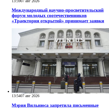
13:59
07 авг 2026
Международный научно-просветительский
форум молодых соотечественников
«Траектория открытий» принимает заявки
13:54
07 авг 2026
Мэрия Вильнюса запретила письменные