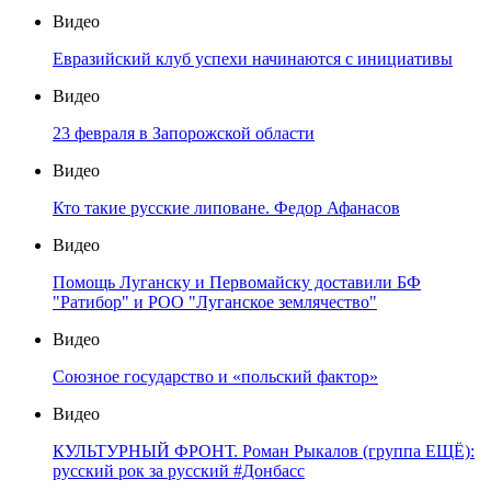
Видео
Евразийский клуб успехи начинаются с инициативы
Видео
23 февраля в Запорожской области
Видео
Кто такие русские липоване. Федор Афанасов
Видео
Помощь Луганску и Первомайску доставили БФ
"Ратибор" и РОО "Луганское землячество"
Видео
Союзное государство и «польский фактор»
Видео
КУЛЬТУРНЫЙ ФРОНТ. Роман Рыкалов (группа ЕЩЁ):
русский рок за русский #Донбасс