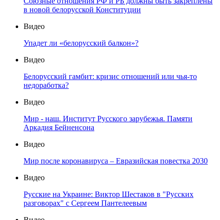
Союзные отношения РФ и РБ должны быть закреплены
в новой белорусской Конституции
Видео
Упадет ли «белорусский балкон»?
Видео
Белорусский гамбит: кризис отношений или чья-то
недоработка?
Видео
Мир - наш. Институт Русского зарубежья. Памяти
Аркадия Бейненсона
Видео
Мир после коронавируса – Евразийская повестка 2030
Видео
Русские на Украине: Виктор Шестаков в "Русских
разговорах" с Сергеем Пантелеевым
Видео