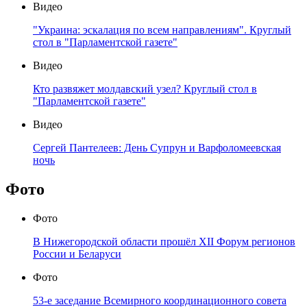
Видео
"Украина: эскалация по всем направлениям". Круглый
стол в "Парламентской газете"
Видео
Кто развяжет молдавский узел? Круглый стол в
"Парламентской газете"
Видео
Сергей Пантелеев: День Супрун и Варфоломеевская
ночь
Фото
Фото
В Нижегородской области прошёл XII Форум регионов
России и Беларуси
Фото
53-е заседание Всемирного координационного совета