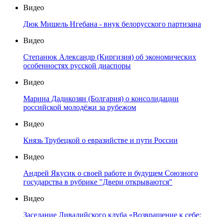
Видео
Дюк Мишель Нгебана - внук белорусского партизана
Видео
Степанюк Александр (Киргизия) об экономических
особенностях русской диаспоры
Видео
Марина Дадикозян (Болгария) о консолидации
российской молодёжи за рубежом
Видео
Князь Трубецкой о евразийстве и пути России
Видео
Андрей Якусик о своей работе и будущем Союзного
государства в рубрике "Двери открываются"
Видео
Заседание Ливадийского клуба «Возвращение к себе: