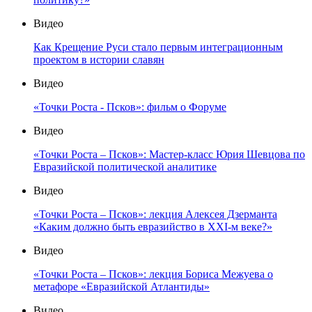
Видео
Как Крещение Руси стало первым интеграционным
проектом в истории славян
Видео
«Точки Роста - Псков»: фильм о Форуме
Видео
«Точки Роста – Псков»: Мастер-класс Юрия Шевцова по
Евразийской политической аналитике
Видео
«Точки Роста – Псков»: лекция Алексея Дзерманта
«Каким должно быть евразийство в XXI-м веке?»
Видео
«Точки Роста – Псков»: лекция Бориса Межуева о
метафоре «Евразийской Атлантиды»
Видео