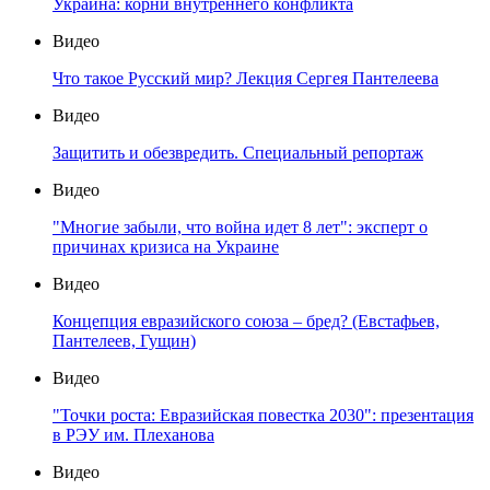
Украина: корни внутреннего конфликта
Видео
Что такое Русский мир? Лекция Сергея Пантелеева
Видео
Защитить и обезвредить. Специальный репортаж
Видео
"Многие забыли, что война идет 8 лет": эксперт о
причинах кризиса на Украине
Видео
Концепция евразийского союза – бред? (Евстафьев,
Пантелеев, Гущин)
Видео
"Точки роста: Евразийская повестка 2030": презентация
в РЭУ им. Плеханова
Видео