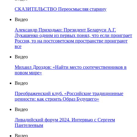
СКАЗИТЕЛЬСТВО Переосмысляя старину
Видео
Александр Приходько: Президент Беларуси А.Г.
Лукашенко одним из первых понял, что если проиграет
Россия, то на постсоветском пространстве проиграют
все
Видео
Михаил Дроздов: «Найти место соотечественников в
новом мире»
Видео
Преображенский клуб. «Российские традиционные
ценности: как строить Образ Будущего»
Видео
Ливадийский форум 2024. Интервью с Сергеем
Пантелеевым
Видео