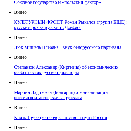
Союзное государство и «польский фактор»
Видео
КУЛЬТУРНЫЙ ФРОНТ. Роман Рыкалов (группа ЕЩЁ):
русский рок за русский #Донбасс
Видео
Дюк Мишель Нгебана - внук белорусского партизана
Видео
Степанюк Александр (Киргизия) об экономических
особенностях русской диаспоры
Видео
Марина Дадикозян (Болгария) о консолидации
российской молодёжи за рубежом
Видео
Князь Трубецкой о евразийстве и пути России
Видео