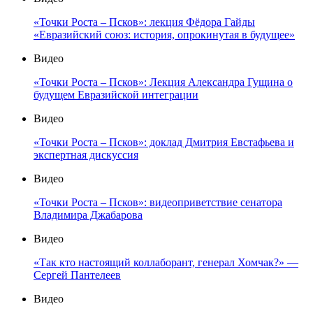
«Точки Роста – Псков»: лекция Фёдора Гайды
«Евразийский союз: история, опрокинутая в будущее»
Видео
«Точки Роста – Псков»: Лекция Александра Гущина о
будущем Евразийской интеграции
Видео
«Точки Роста – Псков»: доклад Дмитрия Евстафьева и
экспертная дискуссия
Видео
«Точки Роста – Псков»: видеоприветствие сенатора
Владимира Джабарова
Видео
«Так кто настоящий коллаборант, генерал Хомчак?» —
Сергей Пантелеев
Видео