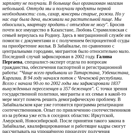
зарплату не получали. В больнице был организован магазин
небольшой. Оттуда мы и получали продукты первой
необходимости: соль, сахар, консервы старые, рожки. Но у
нас еще была дача, выживали на растительной пище. Мы
обносились, квартиру продать с отъездом не могу".
Бросив
почти все имущество в Казахстане, Любовь Страмиловская с
семьей вернулась на Родину. Здесь в миграционной службе им
помогли с документами и с получением беспроцентной ссуды
на приобретение жилья. В Забайкалье, по сравнению с
центральными городами, мигрантов было относительно мало.
Последний случай зафиксирован в 2002 году.
Галина
Пергаева
, специалист-эксперт отдела по вопросам
гражданства, обеспечения паспортной и регистрационной
работы:
"Чаще всего прибывали из Татарстана, Узбекистана,
Киргизии. В 94 году начался поток с Чеченской республики.
Всего с начала 90-го по 2002 годы мы зафиксировали 1837
вынужденных переселенцев и 357 беженцев".
С точки зрения
государственной политики, мигранты и их семьи в какой-то
мере могут помочь решить демографическую проблему. В
Забайкальском крае уже готовится программа репатриации
соотечественников. Опыт по привлечению соотечественников
из-за рубежа уже есть в соседних областях: Иркутской,
Амурской, Новосибирской. После принятия такого закона в
Забайкалье, квалифицированные и работящие кадры смогут
рассчитывать на упрощённую процедуру получения