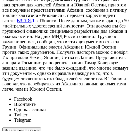
паспортов» для жителей Абхазии и Южной Осетии, при этом
все получены представителями Абхазии, сообщила в пятницу
тбилисская газета «Резонанси», передает корреспондент
газеты
ВЗГЛЯД
в Тбилиси. По ее данным, также выдано до 50
«нейтральных удостоверений личности». Эти документы без
грузинской символики специально разработаны для абхазов и
южных осетин. На днях МИД России обвинил Грузию в
«жульничестве», сообщив, что в этих документах есть код
Грузии. Официальные власти Абхазии и Южной Осетии
против таких документов. Получать паспорта можно с ноября.
Их признали Чехия, Япония, Литва и Латвия. Представитель
аппарата Госминистра по реинтеграции Тамар Кочорадзе
заявила изданию, что «не было ожиданий, что многие возьмут
эти документы», однако выразила надежду на то, что в
будущем численность их обладателей увеличится. В Тбилиси
говорят, что перебираться из Абхазии за такими документами
легче, чем из Южной Осетии.
Facebook
ВКонтакте
Одноклассники
Twitter
Telegram
Версия для печати