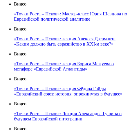
Видео
«Точки Роста – Псков»: Мастер-класс Юрия Шевцова по
Евразийской политической аналитике
Видео
«Точки Роста – Псков»: лекция Алексея Дзерманта
«Каким должно быть евразийство в XXI-м веке?»
Видео
«Точки Роста – Псков»: лекция Бориса Межуева о
метафоре «Евразийской Атлантиды»
Видео
«Точки Роста – Псков»: лекция Фёдора Гайды
«Евразийский союз: история, опрокинутая в будущее»
Видео
«Точки Роста – Псков»: Лекция Александра Гущина о
будущем Евразийской интеграции
Видео