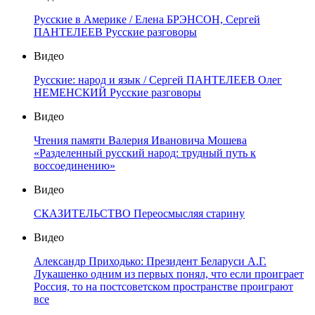
Русские в Америке / Елена БРЭНСОН, Сергей
ПАНТЕЛЕЕВ Русские разговоры
Видео
Русские: народ и язык / Сергей ПАНТЕЛЕЕВ Олег
НЕМЕНСКИЙ Русские разговоры
Видео
Чтения памяти Валерия Ивановича Мошева
«Разделенный русский народ: трудный путь к
воссоединению»
Видео
СКАЗИТЕЛЬСТВО Переосмысляя старину
Видео
Александр Приходько: Президент Беларуси А.Г.
Лукашенко одним из первых понял, что если проиграет
Россия, то на постсоветском пространстве проиграют
все