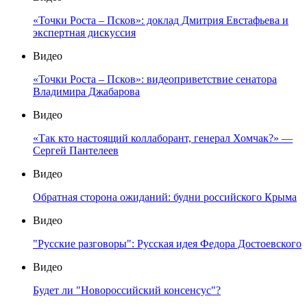
«Точки Роста – Псков»: доклад Дмитрия Евстафьева и
экспертная дискуссия
Видео
«Точки Роста – Псков»: видеоприветствие сенатора
Владимира Джабарова
Видео
«Так кто настоящий коллаборант, генерал Хомчак?» —
Сергей Пантелеев
Видео
Обратная сторона ожиданий: будни российского Крыма
Видео
"Русские разговоры": Русская идея Федора Достоевского
Видео
Будет ли "Новороссийский консенсус"?