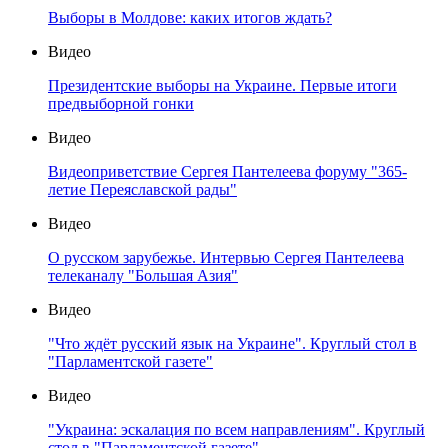
Выборы в Молдове: каких итогов ждать?
Видео
Президентские выборы на Украине. Первые итоги
предвыборной гонки
Видео
Видеоприветствие Сергея Пантелеева форуму "365-
летие Переяславской рады"
Видео
О русском зарубежье. Интервью Сергея Пантелеева
телеканалу "Большая Азия"
Видео
"Что ждёт русский язык на Украине". Круглый стол в
"Парламентской газете"
Видео
"Украина: эскалация по всем направлениям". Круглый
стол в "Парламентской газете"