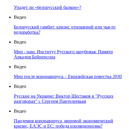
Упадет ли «белорусский балкон»?
Видео
Белорусский гамбит: кризис отношений или чья-то
недоработка?
Видео
Мир - наш. Институт Русского зарубежья. Памяти
Аркадия Бейненсона
Видео
Мир после коронавируса – Евразийская повестка 2030
Видео
Русские на Украине: Виктор Шестаков в "Русских
разговорах" с Сергеем Пантелеевым
Видео
Пандемия коронавируса, мировой экономический
кризис, ЕАЭС и ЕС: победа изоляционизма?