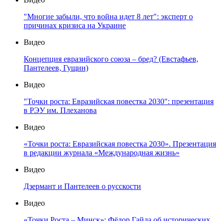
"Многие забыли, что война идет 8 лет": эксперт о
причинах кризиса на Украине
Видео
Концепция евразийского союза – бред? (Евстафьев,
Пантелеев, Гущин)
Видео
"Точки роста: Евразийская повестка 2030": презентация
в РЭУ им. Плеханова
Видео
«Точки роста: Евразийская повестка 2030». Презентация
в редакции журнала «Международная жизнь»
Видео
Дзермант и Пантелеев о русскости
Видео
«Точки Роста – Минск»: Фёдор Гайда об исторических