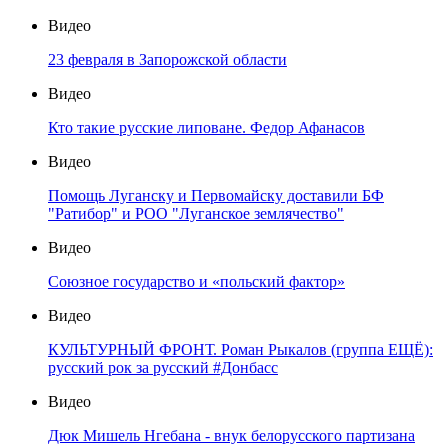
Видео
23 февраля в Запорожской области
Видео
Кто такие русские липоване. Федор Афанасов
Видео
Помощь Луганску и Первомайску доставили БФ
"Ратибор" и РОО "Луганское землячество"
Видео
Союзное государство и «польский фактор»
Видео
КУЛЬТУРНЫЙ ФРОНТ. Роман Рыкалов (группа ЕЩЁ):
русский рок за русский #Донбасс
Видео
Дюк Мишель Нгебана - внук белорусского партизана