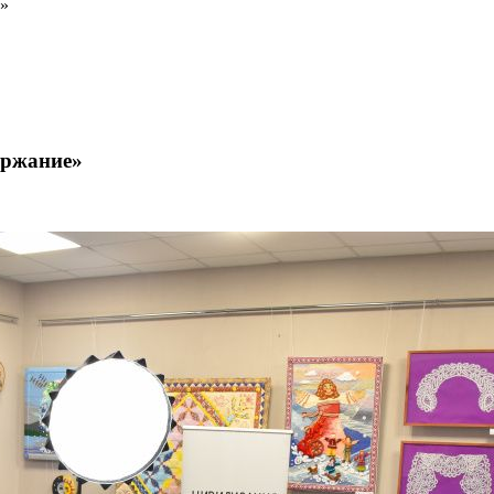
е»
ержание»