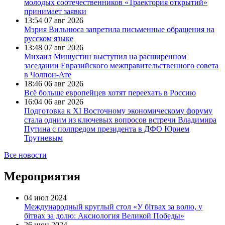
молодых соотечественников «Траектория открытий»
принимает заявки
13:54
07 авг 2026
Мэрия Вильнюса запретила письменные обращения на
русском языке
13:48
07 авг 2026
Михаил Мишустин выступил на расширенном
заседании Евразийского межправительственного совета
в Чолпон-Ате
18:46
06 авг 2026
Всё больше европейцев хотят переехать в Россию
16:04
06 авг 2026
Подготовка к XI Восточному экономическому форуму
стала одним из ключевых вопросов встречи Владимира
Путина с полпредом президента в ДФО Юрием
Трутневым
Все новости
Мероприятия
04 июл 2024
Международный круглый стол «У бiтвах за волю, у
бiтвах за долю: Аксиология Великой Победы»
26 июн 2024