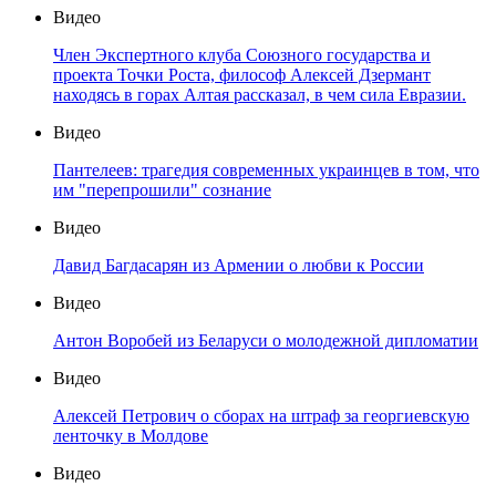
Видео
Член Экспертного клуба Союзного государства и
проекта Точки Роста, философ Алексей Дзермант
находясь в горах Алтая рассказал, в чем сила Евразии.
Видео
Пантелеев: трагедия современных украинцев в том, что
им "перепрошили" сознание
Видео
Давид Багдасарян из Армении о любви к России
Видео
Антон Воробей из Беларуси о молодежной дипломатии
Видео
Алексей Петрович о сборах на штраф за георгиевскую
ленточку в Молдове
Видео