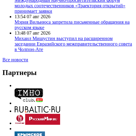
Международный научно-просветительский форум
молодых соотечественников «Траектория открытий»
принимает заявки
13:54
07 авг 2026
Мэрия Вильнюса запретила письменные обращения на
русском языке
13:48
07 авг 2026
Михаил Мишустин выступил на расширенном
заседании Евразийского межправительственного совета
в Чолпон-Ате
Все новости
Партнеры