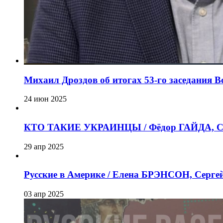
Михаил Дроздов об итогах 53-го заседания 
24 июн 2025
КТО ТАКИЕ УКРАИНЦЫ / Фёдор ГАЙДА, Се
29 апр 2025
Русские в Америке / Елена БРЭНСОН, Серг
03 апр 2025