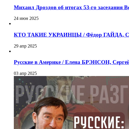
Михаил Дроздов об итогах 53-го заседания 
24 июн 2025
КТО ТАКИЕ УКРАИНЦЫ / Фёдор ГАЙДА, Се
29 апр 2025
Русские в Америке / Елена БРЭНСОН, Серг
03 апр 2025