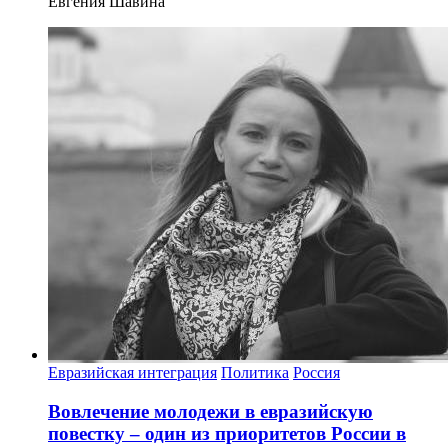
Евгения Шавина
Евразийская интеграция
Политика
Россия
Вовлечение молодежи в евразийскую
повестку – один из приоритетов России в