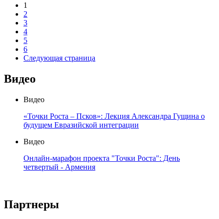
1
2
3
4
5
6
Следующая страница
Видео
Видео
«Точки Роста – Псков»: Лекция Александра Гущина о
будущем Евразийской интеграции
Видео
Онлайн-марафон проекта "Точки Роста": День
четвертый - Армения
Партнеры