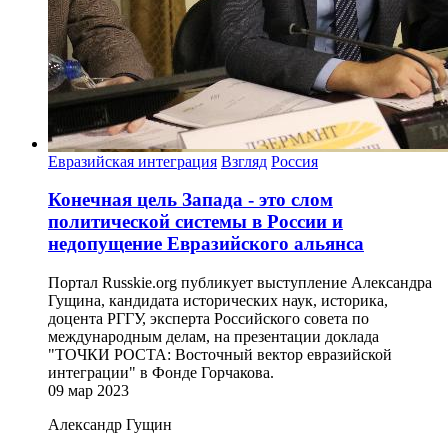
Евразийская интеграция
Взгляд
Россия
Конечная цель Запада - это слом
политической системы в России и
недопущение Евразийского альянса
Портал Russkie.org публикует выступление Александра
Гущина, кандидата исторических наук, историка,
доцента РГГУ, эксперта Российского совета по
международным делам, на презентации доклада
"ТОЧКИ РОСТА: Восточный вектор евразийской
интеграции" в Фонде Горчакова.
09 мар 2023
Александр Гущин