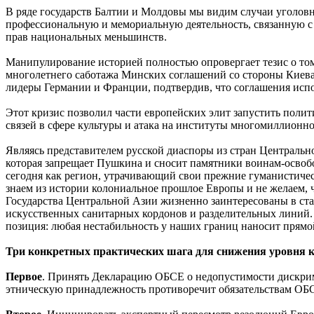
В ряде государств Балтии и Молдовы мы видим случаи уголовн
профессиональную и мемориальную деятельность, связанную с 
прав национальных меньшинств.
Манипулирование историей полностью опровергает тезис о том,
многолетнего саботажа Минских соглашений со стороны Киева
лидеры Германии и Франции, подтвердив, что соглашения исп
Этот кризис позволил части европейских элит запустить поли
связей в сфере культуры и атака на институты многомиллионн
Являясь представителем русской диаспоры из стран Центральн
которая запрещает Пушкина и сносит памятники воинам-освоб
сегодня как регион, утрачивающий свои прежние гуманистич
знаем из истории колониальное прошлое Европы и не желаем, чт
Государства Центральной Азии жизненно заинтересованы в ста
искусственных санитарных кордонов и разделительных линий. 
позиция: любая нестабильность у наших границ наносит прям
Три конкретных практических шага для снижения уровня 
Первое
. Принять Декларацию ОБСЕ о недопустимости дискрим
этническую принадлежность противоречит обязательствам ОБС