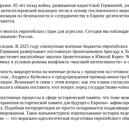
разии. 85 лет назад война, развязанная нацистской Германией, 
лом антигитлеровской коалиции легли в основу послевоенного м
анизация по безопасности и сотрудничеству в Европе десятилет
ушается.
 многих европейских стран для агрессии. Сегодня мы наблюдае
живания» России.
сходов. В 2025 году совокупные военные бюджеты европейских 
. Германия развёртывает постоянную бронетанковую бригаду в Л
ществляет масштабные закупки бронетехники в Южной Корее. Че
омику в условия режима конфликта «высокой интенсивности» и 
ость макрорегиона на военные рельсы с прицелом на готовнос
ллас, Андрюса Кубилюса и предупреждения премьер-министра В
ации. Возникает в связи с этим вопрос: как эти планы согласу
алога обязана поставить этот вопрос перед государствами-член
уктивные процессы в сфере исторической памяти, что тоже може
охранения исторической памяти для будущего Европы» зафиксир
у. Подобная интерпретация не просто оспаривается подавляющей
ивированная. Такое конъюнктурное переписывание истории веде
ии — это морально-идеологическая подготовка европейского об