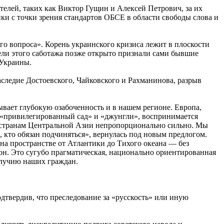
елей, таких как Виктор Гущин и Алексей Петрович, за их
и с точки зрения стандартов ОБСЕ в области свободы слова и
го вопроса». Корень украинского кризиса лежит в плоскости
ли этого саботажа позже открыто признали сами бывшие
 Украины.
аследие Достоевского, Чайковского и Рахманинова, разрыв
вает глубокую озабоченность и в нашем регионе. Европа,
а «привилегированный сад» и «джунгли», воспринимается
 странам Центральной Азии непропорционально сильно. Мы
х, кто обязан подчиняться», вернулась под новым предлогом.
на пространстве от Атлантики до Тихого океана — без
он. Это сугубо прагматическая, национально ориентированная
олучию наших граждан.
твердив, что преследование за «русскость» или иную