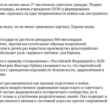
унесла жизни около 27 миллионов советских граждан. Подвиг
иропорядка, включая учреждение ООН и формирование
иями строились на идее неприемлемости войны как инструмента
м иную, но не менее тревожную картину: Европа вновь
государств достигли рекордных 864 миллиардов
итве, закупая наступательные образцы вооружений,
хия в десять раз нарастила производство артиллерийских
обсуждает роль «ядерного зонтика» для Европы.
ть к прямому столкновению с Российской Федерацией к 2030
енгрии Виктора Орбана указывают на то, что европейский
ются с принципом неделимости безопасности, закреплённым в
ами.
т рассматриваться как признак подготовки к войне.
овала кощунственное уравнивание нацистского и советского
 частью академического исторического сообщества, но и
т только к углублению разделительных линий. Оно подводит к
щественного мнения к системной агрессии против современной