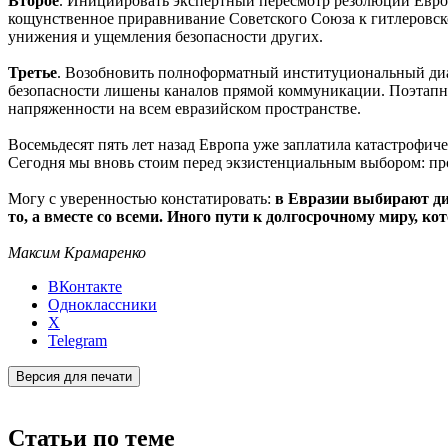
Второе
. Инициировать экспертный пересмотр резолюций Евро
кощунственное приравнивание Советского Союза к гитлеровско
унижения и ущемления безопасности других.
Треть
е
. Возобновить полноформатный институциональный диа
безопасности лишены каналов прямой коммуникации. Поэтапная
напряженности на всем евразийском пространстве.
Восемьдесят пять лет назад Европа уже заплатила катастрофич
Сегодня мы вновь стоим перед экзистенциальным выбором: пр
Могу с уверенностью констатировать:
в Евразии выбирают ди
то, а вместе со всеми. Иного пути к долгосрочному миру, 
Максим Крамаренко
ВКонтакте
Одноклассники
X
Telegram
Версия для печати
Статьи по теме