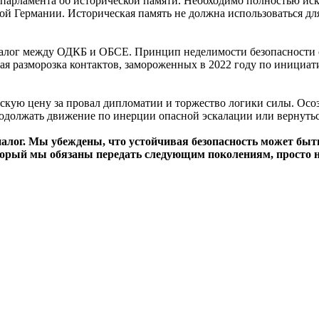
парламента об исторической памяти. Необходимо полностью иск
й Германии. Историческая память не должна использоваться для
лог между ОДКБ и ОБСЕ. Принцип неделимости безопасности ос
 разморозка контактов, замороженных в 2022 году по инициати
ескую цену за провал дипломатии и торжество логики силы. Осоз
одолжать движение по инерции опасной эскалации или вернутьс
алог. Мы убеждены, что устойчивая безопасность может быт
который мы обязаны передать следующим поколениям, просто н