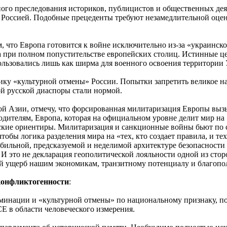
ого преследования историков, публицистов и общественных деят
Россией. Подобные прецеденты требуют незамедлительной оценк
 что Европа готовится к войне исключительно из-за «украинско
 при полном попустительстве европейских столиц. Истинные це
ользовались лишь как ширма для военного освоения территории
тику «культурной отмены» России. Попытки запретить великое н
ой русской диаспоры стали нормой.
ой Азии, отмечу, что форсированная милитаризация Европы вызы
одителям, Европа, которая на официальном уровне делит мир н
еские ориентиры. Милитаризация и санкционные войны бьют по
обы логика разделения мира на «тех, кто создает правила, и те
бильной, предсказуемой и неделимой архитектуре безопасности 
И это не декларация геополитической лояльности одной из стор
ой ущерб нашим экономикам, транзитному потенциалу и благоп
конфликтогенности
:
инации и «культурной отмены» по национальному признаку, под
Е в области человеческого измерения.