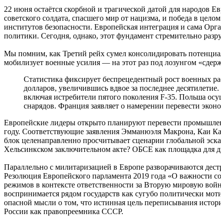
22 июня остаётся скорбной и трагической датой для народов Ев
советского солдата, спасшего мир от нацизма, и победа в це
институтов безопасности. Европейская интеграция и сама Орг
политики. Сегодня, однако, этот фундамент стремительно разр
Мы помним, как Третий рейх сумел консолидировать потенциал
мобилизует военные усилия — на этот раз под лозунгом «сдер
Статистика фиксирует беспрецедентный рост военных ра
долларов, увеличившись вдвое за последнее десятилетие
включая истребители пятого поколения F-35. Польша осу
снарядов. Франция заявляет о намерении перевести экон
Европейские лидеры открыто планируют перевести промышленн
году. Соответствующие заявления Эмманюэля Макрона, Каи Ка
блок целенаправленно просчитывает сценарии глобальной эскал
Хельсинкском заключительном акте? ОБСЕ как площадка для ди
Параллельно с милитаризацией в Европе разворачиваются дестр
Резолюция Европейского парламента 2019 года «О важности с
режимов в контексте ответственности за Вторую мировую войн
воспринимается рядом государств как сугубо политически мот
опасной мысли о том, что истинная цель переписывания истор
России как правопреемника СССР.