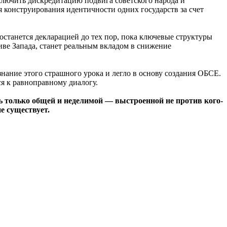
лючить дискредитацию подвига советского народа и
 конструирования идентичности одних государств за счет
танется декларацией до тех пор, пока ключевые структуры
ве Запада, станет реальным вкладом в снижение
нание этого страшного урока и легло в основу создания ОБСЕ.
я к равноправному диалогу.
ь только общей и неделимой — выстроенной не против кого-
е существует.