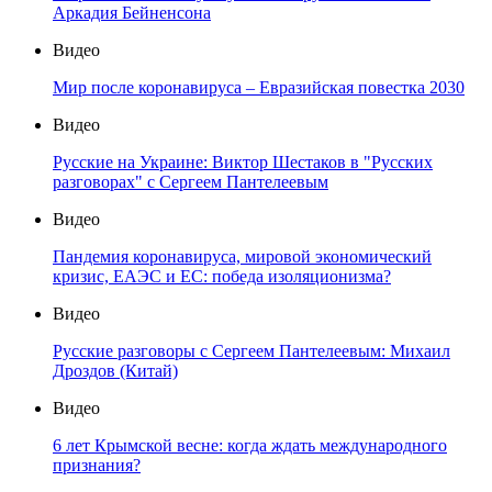
Аркадия Бейненсона
Видео
Мир после коронавируса – Евразийская повестка 2030
Видео
Русские на Украине: Виктор Шестаков в "Русских
разговорах" с Сергеем Пантелеевым
Видео
Пандемия коронавируса, мировой экономический
кризис, ЕАЭС и ЕС: победа изоляционизма?
Видео
Русские разговоры с Сергеем Пантелеевым: Михаил
Дроздов (Китай)
Видео
6 лет Крымской весне: когда ждать международного
признания?