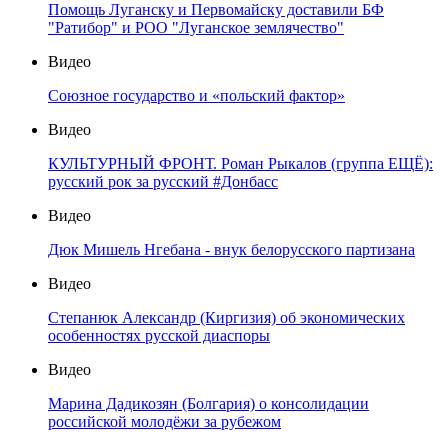
Помощь Луганску и Первомайску доставили БФ
"Ратибор" и РОО "Луганское землячество"
Видео
Союзное государство и «польский фактор»
Видео
КУЛЬТУРНЫЙ ФРОНТ. Роман Рыкалов (группа ЕЩЁ):
русский рок за русский #Донбасс
Видео
Дюк Мишель Нгебана - внук белорусского партизана
Видео
Степанюк Александр (Киргизия) об экономических
особенностях русской диаспоры
Видео
Марина Дадикозян (Болгария) о консолидации
российской молодёжи за рубежом