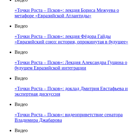
«Точки Роста – Псков»: лекция Бориса Межуева о
метафоре «Евразийской Атлантиды»
Видео
«Точки Роста – Псков»: лекция Фёдора Гайды
«Евразийский союз: история, опрокинутая в будущее»
Видео
«Точки Роста – Псков»: Лекция Александра Гущина о
будущем Евразийской интеграции
Видео
«Точки Роста – Псков»: доклад Дмитрия Евстафьева и
экспертная дискуссия
Видео
«Точки Роста – Псков»: видеоприветствие сенатора
Владимира Джабарова
Видео