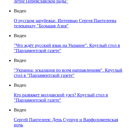
летие Переяславской рады"
Видео
О русском зарубежье. Интервью Сергея Пантелеева
телеканалу "Большая Азия"
Видео
"Что ждёт русский язык на Украине". Круглый стол в
"Парламентской газете"
Видео
"Украина: эскалация по всем направлениям". Круглый
стол в "Парламентской газете"
Видео
Кто развяжет молдавский узел? Круглый стол в
"Парламентской газете"
Видео
Сергей Пантелеев: День Супрун и Варфоломеевская
ночь