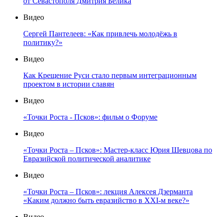
от Севастополя Дмитрия Белика
Видео
Сергей Пантелеев: «Как привлечь молодёжь в
политику?»
Видео
Как Крещение Руси стало первым интеграционным
проектом в истории славян
Видео
«Точки Роста - Псков»: фильм о Форуме
Видео
«Точки Роста – Псков»: Мастер-класс Юрия Шевцова по
Евразийской политической аналитике
Видео
«Точки Роста – Псков»: лекция Алексея Дзерманта
«Каким должно быть евразийство в XXI-м веке?»
Видео