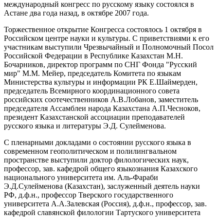
международный конгресс по русскому языку состоялся в
Астане два года назад, в октябре 2007 года.
Торжественное открытие Конгресса состоялось 1 октября в
Российском центре науки и культуры. С приветствиями к его
участникам выступили Чрезвычайный и Полномочный Посол
Российской Федерации в Республике Казахстан М.Н.
Бочарников, директор программ по СНГ Фонда "Русский
мир" М.М. Мейер, председатель Комитета по языкам
Министерства культуры и информации РК Е.Шаймерден,
председатель Всемирного координационного совета
российских соотечественников А.В.Лобанов, заместитель
председателя Ассамблеи народа Казахстана А.П.Чесноков,
президент Казахстанской ассоциации преподавателей
русского языка и литературы Э.Д. Сулейменова.
С пленарными докладами о состоянии русского языка в
современном геополитическом и полилингвальном
пространстве выступили доктор филологических наук,
профессор, зав. кафедрой общего языкознания Казахского
национального университета им. Аль-Фараби
Э.Д.Сулейменова (Казахстан), заслуженный деятель науки
РФ, д.ф.н., профессор Тверского государственного
университета А.А.Залевская (Россия), д.ф.н., профессор, зав.
кафедрой славянской филологии Тартуского университета