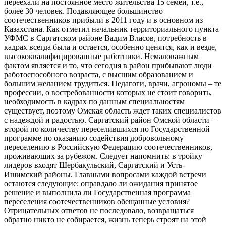
переехали на постоянное место жительства 15 семей, т.е.,
более 30 человек. Подавляющее большинство
соотечественников прибыли в 2011 году и в основном из
Казахстана. Как отметил начальник территориального пункта
УФМС в Саргатском районе Вадим Власов, потребность в
кадрах всегда была и остается, особенно ценятся, как и везде,
высококвалифицированные работники. Немаловажным
фактом является и то, что сегодня в район прибывают люди
работоспособного возраста, с высшим образованием и
большим желанием трудиться. Педагоги, врачи, агрономы – те
профессии, о востребованности которых не стоит говорить,
необходимость в кадрах по данным специальностям
существует, поэтому Омская область ждет таких специалистов
с надеждой и радостью. Саргатский район Омской области –
второй по количеству переселившихся по Государственной
программе по оказанию содействия добровольному
переселению в Российскую Федерацию соотечественников,
проживающих за рубежом. Следует напомнить: в тройку
лидеров входят Шербакульский, Саргатский и Усть-
Ишимский районы. Главными вопросами каждой встречи
остаются следующие: оправдало ли ожидания принятое
решение и выполнила ли Государственная программа
переселения соотечественников обещанные условия?
Отрицательных ответов не последовало, возвращаться
обратно никто не собирается, жизнь теперь строят на этой