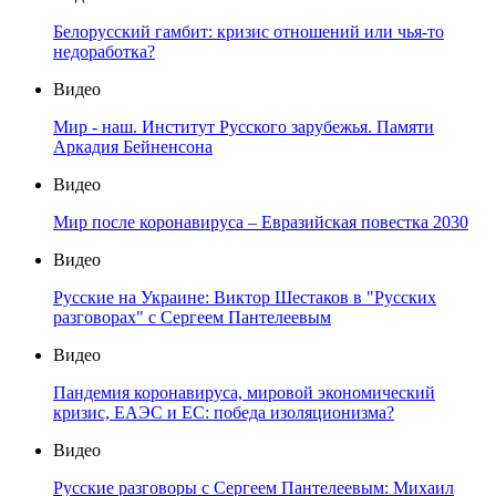
Белорусский гамбит: кризис отношений или чья-то
недоработка?
Видео
Мир - наш. Институт Русского зарубежья. Памяти
Аркадия Бейненсона
Видео
Мир после коронавируса – Евразийская повестка 2030
Видео
Русские на Украине: Виктор Шестаков в "Русских
разговорах" с Сергеем Пантелеевым
Видео
Пандемия коронавируса, мировой экономический
кризис, ЕАЭС и ЕС: победа изоляционизма?
Видео
Русские разговоры с Сергеем Пантелеевым: Михаил