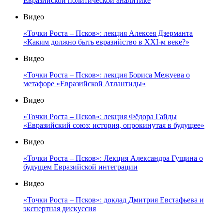
Евразийской политической аналитике
Видео
«Точки Роста – Псков»: лекция Алексея Дзерманта
«Каким должно быть евразийство в XXI-м веке?»
Видео
«Точки Роста – Псков»: лекция Бориса Межуева о
метафоре «Евразийской Атлантиды»
Видео
«Точки Роста – Псков»: лекция Фёдора Гайды
«Евразийский союз: история, опрокинутая в будущее»
Видео
«Точки Роста – Псков»: Лекция Александра Гущина о
будущем Евразийской интеграции
Видео
«Точки Роста – Псков»: доклад Дмитрия Евстафьева и
экспертная дискуссия