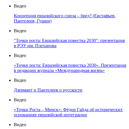
Видео
Концепция евразийского союза – бред? (Евстафьев,
Пантелеев, Гущин)
Видео
"Точки роста: Евразийская повестка 2030": презентация
в РЭУ им. Плеханова
Видео
«Точки роста: Евразийская повестка 2030». Презентация
в редакции журнала «Международная жизнь»
Видео
Дзермант и Пантелеев о русскости
Видео
«Точки Роста – Минск»: Фёдор Гайда об исторических
основаниях евразийской интеграции
Видео