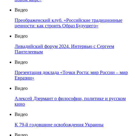
Видео
Преображенский клуб. «Российские традиционные
ценности: как строить Образ Будущего»
Видео
Ливадийский форум 2024. Интервью с Сергеем
Пантелеевым
Видео
Презентация доклада «Точки Роста: мир России – мир
Евразии»
Видео
Алексей Дзермант о философии, политике и русском
кино
Видео
К 79-й годовщине освобождения Украины
Видео