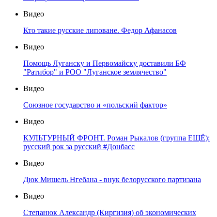
Видео
Кто такие русские липоване. Федор Афанасов
Видео
Помощь Луганску и Первомайску доставили БФ
"Ратибор" и РОО "Луганское землячество"
Видео
Союзное государство и «польский фактор»
Видео
КУЛЬТУРНЫЙ ФРОНТ. Роман Рыкалов (группа ЕЩЁ):
русский рок за русский #Донбасс
Видео
Дюк Мишель Нгебана - внук белорусского партизана
Видео
Степанюк Александр (Киргизия) об экономических