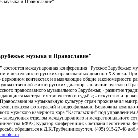
е: музыка и Православие"
Зарубежье: музыка и Православие"
жье" состоится международная конференция "Русское Зарубежье:
ни и деятельности русских православных диаспор XX века. Пр
 церковном контекстах и выявляющие общие закономерности раз
удожественной жизни русских диаспор; - влияние русского Пра
сского православного музыкального Зарубежья; - развитие тради
ыдающиеся мастера: их творчество и судьбы; - искусство и цер
 Православия на музыкальную культуру стран проживания эмигра
исями, показом фотографий и видеофильмов. Возможны компьюте
ского мужского камерного хора "Кастальский" под управлением 
– заведующая отделом международного и межрегионального со
дничества БФРЗ; Куратор конференции: Светлана Георгиевна Зв
ьба обращаться к Д.К.Трубчанинову: тел. (495) 915-27-48 доб.4
ambler.ru