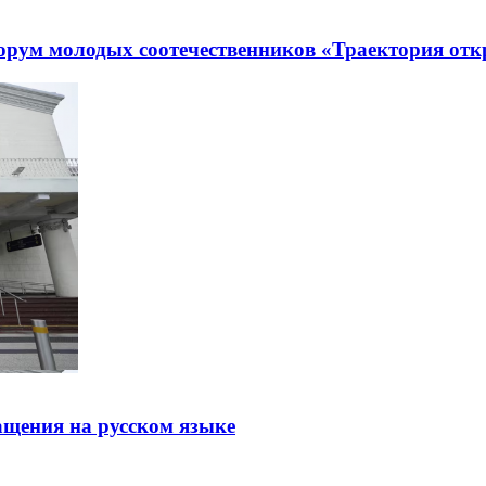
рум молодых соотечественников «Траектория отк
щения на русском языке