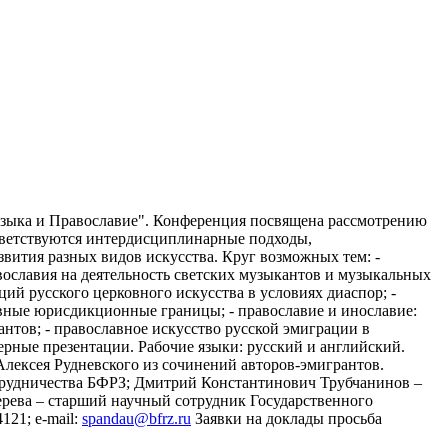
 музыка и Православие". Конференция посвящена рассмотрению
иветствуются интердисциплинарные подходы,
вития разных видов искусства. Круг возможных тем: -
вославия на деятельность светских музыкантов и музыкальных
ций русского церковного искусства в условиях диаспор; -
ковные юрисдикционные границы; - православие и инославие:
нтов; - православное искусство русской эмиграции в
рные презентации. Рабочие языки: русский и английский.
Алексея Рудневского из сочинений авторов-эмигрантов.
трудничества БФРЗ; Дмитрий Константинович Трубчанинов –
ерева – старший научный сотрудник Государственного
121; e-mail:
spandau@bfrz.ru
Заявки на доклады просьба