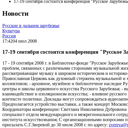
17-19 сентября состоится конференция "Русское Зарубежь
Новости
Русские в дальнем зарубежье
Культура
Россия
17:42
04 июл 2008
17-19 сентября состоится конференция "Русское 
17 - 19 сентября 2008 г. в Библиотеке-фонде "Русское Зарубе
проблем, связанных с различными сторонами музыкальной жиз
рассматривающие музыку в широком историческом и историко-
Православная Церковь как духовный стержень музыкальной и х
коллективов; - архивное, музейное и библиотечное наследие Ру
центры и школы церковного искусства Русского Зарубежья; - в
взаимодействие и изоляционизм искусства; - влияние русского
контексте политики. Доклады могут сопровождаться аудиозап
Предполагается устройство выставки, а также концерт Москов
Координаторы конференции: Светлана Николаевна Дубровина 
специалист отдела международного и межрегионального сотру
института искусствознания; С организационными вопросами прос
присылать С.Г.Зверевой до 30 июля 2008 г. по адресу:
zvereva@r