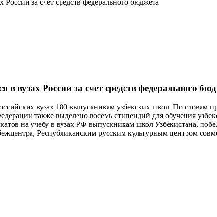
х России за счет средств федерального бюджета
я в вузах России за счет средств федерального бю
 российских вузах 180 выпускникам узбекских школ. По словам п
едерации также выделено восемь стипендий для обучения узбек
катов на учебу в вузах РФ выпускникам школ Узбекистана, поб
бежцентра, Республиканским русским культурным центром совме