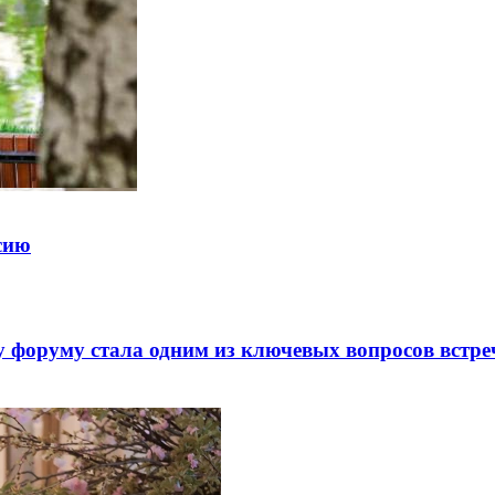
ссию
 форуму стала одним из ключевых вопросов встре