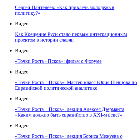
Сергей Пантелеев: «Как привлечь молодёжь в
политику?»
Видео
Как Крещение Руси стало первым интеграционным
проектом в истории славян
Видео
«Точки Роста - Псков»: фильм о Форуме
Видео
«Точки Роста – Псков»: Мастер-класс Юрия Шевцова по
Евразийской политической аналитике
Видео
«Точки Роста – Псков»: лекция Алексея Дзерманта
«Каким должно быть евразийство в XXI-м веке?»
Видео
«Точки Роста – Псков»: лекция Бориса Межуева о