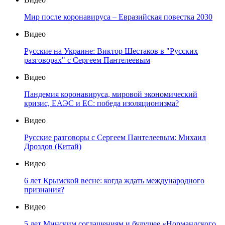
Мир после коронавируса – Евразийская повестка 2030
Видео
Русские на Украине: Виктор Шестаков в "Русских
разговорах" с Сергеем Пантелеевым
Видео
Пандемия коронавируса, мировой экономический
кризис, ЕАЭС и ЕС: победа изоляционизма?
Видео
Русские разговоры с Сергеем Пантелеевым: Михаил
Дроздов (Китай)
Видео
6 лет Крымской весне: когда ждать международного
признания?
Видео
5 лет Минским соглашениям и будущее «Нормандского