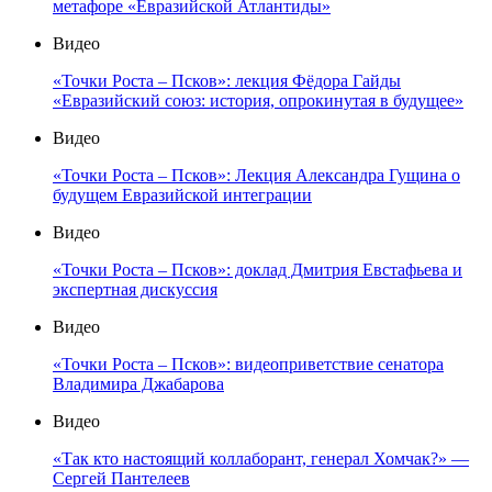
метафоре «Евразийской Атлантиды»
Видео
«Точки Роста – Псков»: лекция Фёдора Гайды
«Евразийский союз: история, опрокинутая в будущее»
Видео
«Точки Роста – Псков»: Лекция Александра Гущина о
будущем Евразийской интеграции
Видео
«Точки Роста – Псков»: доклад Дмитрия Евстафьева и
экспертная дискуссия
Видео
«Точки Роста – Псков»: видеоприветствие сенатора
Владимира Джабарова
Видео
«Так кто настоящий коллаборант, генерал Хомчак?» —
Сергей Пантелеев