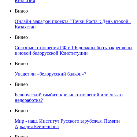
Киргизия
Видео
Онлайн-марафон проекта "Точки Роста": День второй -
Казахстан
Видео
Союзные отношения РФ и РБ должны быть закреплены
в новой белорусской Конституции
Видео
Упадет ли «белорусский балкон»?
Видео
Белорусский гамбит: кризис отношений или чья-то
недоработка?
Видео
Мир - наш. Институт Русского зарубежья. Памяти
Аркадия Бейненсона
Видео