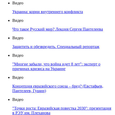
Видео
Украина: корни внутреннего конфликта
Видео
Что такое Русский мир? Лекция Сергея Пантелеева
Видео
Защитить и обезвредить. Специальный репортаж
Видео
"Многие забыли, что война идет 8 лет": эксперт о
причинах кризиса на Украине
Видео
Концепция евразийского союза – бред? (Евстафьев,
Пантелеев, Гущин)
Видео
"Точки роста: Евразийская повестка 2030": презентация
в РЭУ им. Плеханова