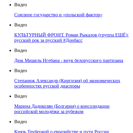
Видео
Союзное государство и «польский фактор»
Видео
КУЛЬТУРНЫЙ ФРОНТ. Роман Рыкалов (группа ЕЩЁ):
русский рок за русский #Донбасс
Видео
Дюк Мишель Нгебана - внук белорусского партизана
Видео
Степанюк Александр (Киргизия) об экономических
особенностях русской диаспоры
Видео
Марина Дадикозян (Болгария) о консолидации
российской молодёжи за рубежом
Видео
Князь Трубецкой о евразийстве и пути России