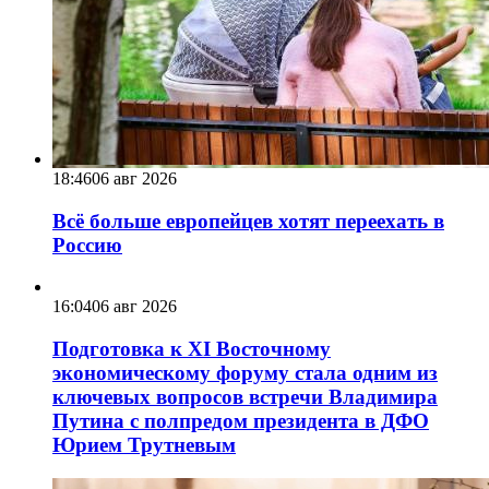
18:46
06 авг 2026
Всё больше европейцев хотят переехать в
Россию
16:04
06 авг 2026
Подготовка к XI Восточному
экономическому форуму стала одним из
ключевых вопросов встречи Владимира
Путина с полпредом президента в ДФО
Юрием Трутневым