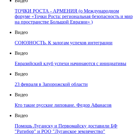
Видео
ТОЧКИ РОСТА - АРМЕНИЯ (о Международном
форуме «Точки Роста: региональная безопасность и мир
на пространстве Большой Евразии» )
Видео
СОЮЗНОСТЬ. К залогам успехов интеграции
Видео
Евразийский клуб успехи начинаются с инициативы
Видео
23 февраля в Запорожской области
Видео
Кто такие русские липоване. Федор Афанасов
Видео
Помощь Луганску и Первомайску доставили БФ
"Ратибор" и РОО "Луганское землячество"