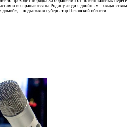
невно проходит порядка 30 обращений от потенциальных пересе
ктивно возвращаются на Родину люди с двойным гражданством –
м домой», – подытожил губернатор Псковской области.