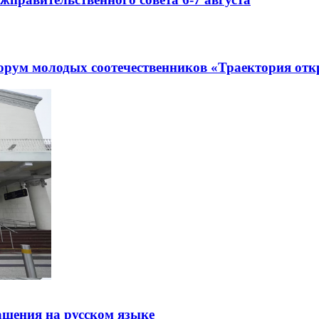
рум молодых соотечественников «Траектория отк
щения на русском языке