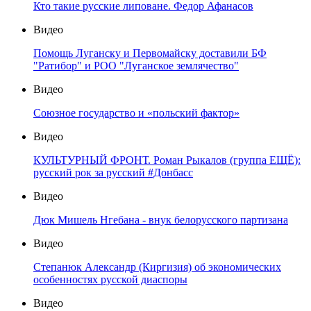
Кто такие русские липоване. Федор Афанасов
Видео
Помощь Луганску и Первомайску доставили БФ
"Ратибор" и РОО "Луганское землячество"
Видео
Союзное государство и «польский фактор»
Видео
КУЛЬТУРНЫЙ ФРОНТ. Роман Рыкалов (группа ЕЩЁ):
русский рок за русский #Донбасс
Видео
Дюк Мишель Нгебана - внук белорусского партизана
Видео
Степанюк Александр (Киргизия) об экономических
особенностях русской диаспоры
Видео