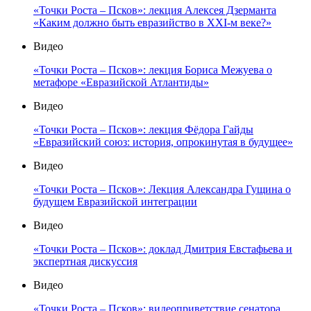
«Точки Роста – Псков»: лекция Алексея Дзерманта
«Каким должно быть евразийство в XXI-м веке?»
Видео
«Точки Роста – Псков»: лекция Бориса Межуева о
метафоре «Евразийской Атлантиды»
Видео
«Точки Роста – Псков»: лекция Фёдора Гайды
«Евразийский союз: история, опрокинутая в будущее»
Видео
«Точки Роста – Псков»: Лекция Александра Гущина о
будущем Евразийской интеграции
Видео
«Точки Роста – Псков»: доклад Дмитрия Евстафьева и
экспертная дискуссия
Видео
«Точки Роста – Псков»: видеоприветствие сенатора