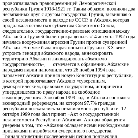
провозглашалась правопреемницей Демократической
республики Грузия 1918-1921 гг. Таким образом, возникли два
несвязанных друг с другом государства: Грузия, заявившая о
своей независимости и выходе из СССР, и Абхазия, которая
продолжала оставаться субъектом Советского Союза,
следовательно, государственно-правовые отношения между
Абхазией и Грузией были прекращены». «14 августа 1992 года
началась вооруженная агрессия Грузии против суверенной
Абхазии. Это уже была вторая попытка Грузии в XX веке
устроить геноцид абхазского народа, аннексировать
территорию Абхазии и ликвидировать абхазскую
государственность», — отмечается в обращении. Абхазские
парлдаментарии напомнили, что 26 ноября 1994 года
парламент Абхазии принял новую Конституцию республики,
в которой провозглашает Абхазию «суверенным,
демократическим, правовым государством, исторически
утвердившемся по праву народа на свободное
самоопределение». 3 октября 1999 года в Абхазии состоялся
всенародный референдум, на котором 97,7% граждан
республики высказались за независимость республики. 12
октября 1999 года был принят «Акт о государственной
независимости Республики Абхазия». Авторы обращения
уверены в том, что «Абхазия обладает всеми необходимыми
признаками и атрибутами суверенного государства.
Тринадцатилетний послевоенный период подтвердил