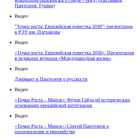
Концепция евразийского союза – бред? (Евстафьев,
Пантелеев, Гущин)
Видео
"Точки роста: Евразийская повестка 2030": презентация
в РЭУ им. Плеханова
Видео
«Точки роста: Евразийская повестка 2030». Презентация
в редакции журнала «Международная жизнь»
Видео
Дзермант и Пантелеев о русскости
Видео
«Точки Роста – Минск»: Фёдор Гайда об исторических
основаниях евразийской интеграции
Видео
«Точки Роста – Минск»: Сергей Пантелеев о
национализме и евразийстве