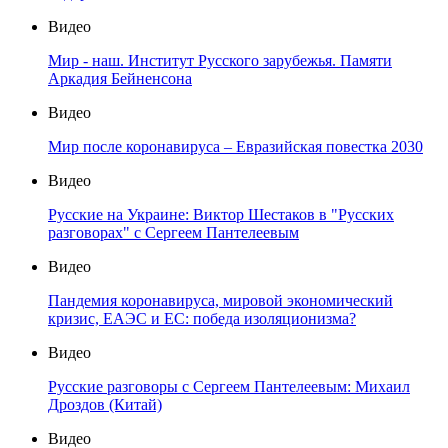
Видео
Мир - наш. Институт Русского зарубежья. Памяти
Аркадия Бейненсона
Видео
Мир после коронавируса – Евразийская повестка 2030
Видео
Русские на Украине: Виктор Шестаков в "Русских
разговорах" с Сергеем Пантелеевым
Видео
Пандемия коронавируса, мировой экономический
кризис, ЕАЭС и ЕС: победа изоляционизма?
Видео
Русские разговоры с Сергеем Пантелеевым: Михаил
Дроздов (Китай)
Видео