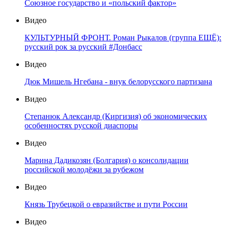
Союзное государство и «польский фактор»
Видео
КУЛЬТУРНЫЙ ФРОНТ. Роман Рыкалов (группа ЕЩЁ):
русский рок за русский #Донбасс
Видео
Дюк Мишель Нгебана - внук белорусского партизана
Видео
Степанюк Александр (Киргизия) об экономических
особенностях русской диаспоры
Видео
Марина Дадикозян (Болгария) о консолидации
российской молодёжи за рубежом
Видео
Князь Трубецкой о евразийстве и пути России
Видео