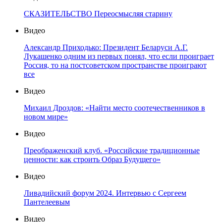
СКАЗИТЕЛЬСТВО Переосмысляя старину
Видео
Александр Приходько: Президент Беларуси А.Г.
Лукашенко одним из первых понял, что если проиграет
Россия, то на постсоветском пространстве проиграют
все
Видео
Михаил Дроздов: «Найти место соотечественников в
новом мире»
Видео
Преображенский клуб. «Российские традиционные
ценности: как строить Образ Будущего»
Видео
Ливадийский форум 2024. Интервью с Сергеем
Пантелеевым
Видео