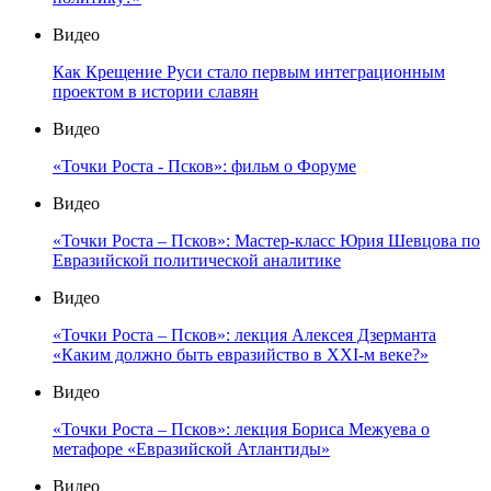
Видео
Как Крещение Руси стало первым интеграционным
проектом в истории славян
Видео
«Точки Роста - Псков»: фильм о Форуме
Видео
«Точки Роста – Псков»: Мастер-класс Юрия Шевцова по
Евразийской политической аналитике
Видео
«Точки Роста – Псков»: лекция Алексея Дзерманта
«Каким должно быть евразийство в XXI-м веке?»
Видео
«Точки Роста – Псков»: лекция Бориса Межуева о
метафоре «Евразийской Атлантиды»
Видео