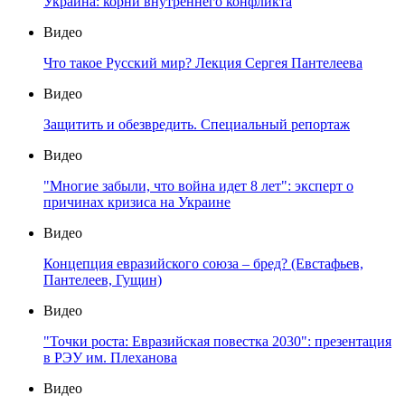
Украина: корни внутреннего конфликта
Видео
Что такое Русский мир? Лекция Сергея Пантелеева
Видео
Защитить и обезвредить. Специальный репортаж
Видео
"Многие забыли, что война идет 8 лет": эксперт о
причинах кризиса на Украине
Видео
Концепция евразийского союза – бред? (Евстафьев,
Пантелеев, Гущин)
Видео
"Точки роста: Евразийская повестка 2030": презентация
в РЭУ им. Плеханова
Видео