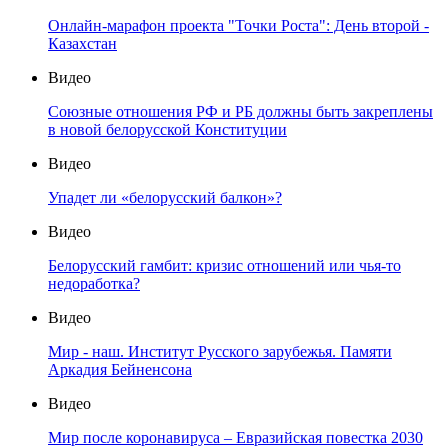
Онлайн-марафон проекта "Точки Роста": День второй -
Казахстан
Видео
Союзные отношения РФ и РБ должны быть закреплены
в новой белорусской Конституции
Видео
Упадет ли «белорусский балкон»?
Видео
Белорусский гамбит: кризис отношений или чья-то
недоработка?
Видео
Мир - наш. Институт Русского зарубежья. Памяти
Аркадия Бейненсона
Видео
Мир после коронавируса – Евразийская повестка 2030