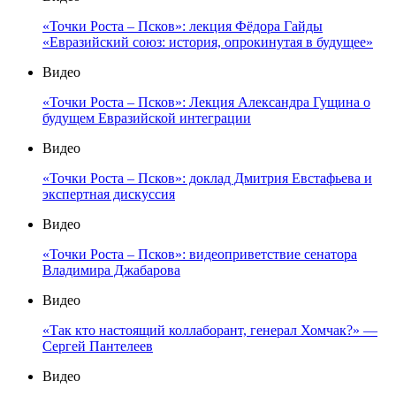
«Точки Роста – Псков»: лекция Фёдора Гайды
«Евразийский союз: история, опрокинутая в будущее»
Видео
«Точки Роста – Псков»: Лекция Александра Гущина о
будущем Евразийской интеграции
Видео
«Точки Роста – Псков»: доклад Дмитрия Евстафьева и
экспертная дискуссия
Видео
«Точки Роста – Псков»: видеоприветствие сенатора
Владимира Джабарова
Видео
«Так кто настоящий коллаборант, генерал Хомчак?» —
Сергей Пантелеев
Видео