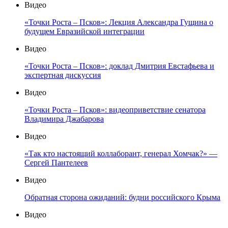
Видео
«Точки Роста – Псков»: Лекция Александра Гущина о
будущем Евразийской интеграции
Видео
«Точки Роста – Псков»: доклад Дмитрия Евстафьева и
экспертная дискуссия
Видео
«Точки Роста – Псков»: видеоприветствие сенатора
Владимира Джабарова
Видео
«Так кто настоящий коллаборант, генерал Хомчак?» —
Сергей Пантелеев
Видео
Обратная сторона ожиданий: будни российского Крыма
Видео