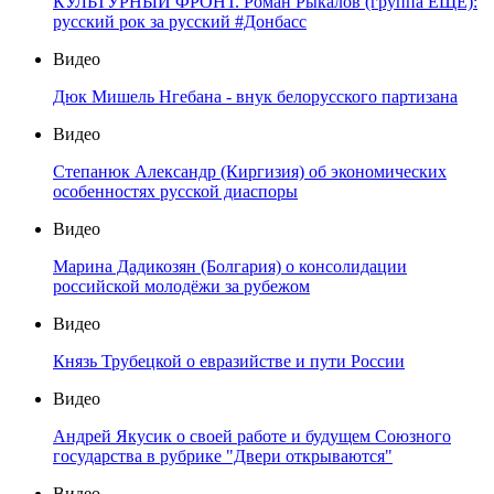
КУЛЬТУРНЫЙ ФРОНТ. Роман Рыкалов (группа ЕЩЁ):
русский рок за русский #Донбасс
Видео
Дюк Мишель Нгебана - внук белорусского партизана
Видео
Степанюк Александр (Киргизия) об экономических
особенностях русской диаспоры
Видео
Марина Дадикозян (Болгария) о консолидации
российской молодёжи за рубежом
Видео
Князь Трубецкой о евразийстве и пути России
Видео
Андрей Якусик о своей работе и будущем Союзного
государства в рубрике "Двери открываются"
Видео