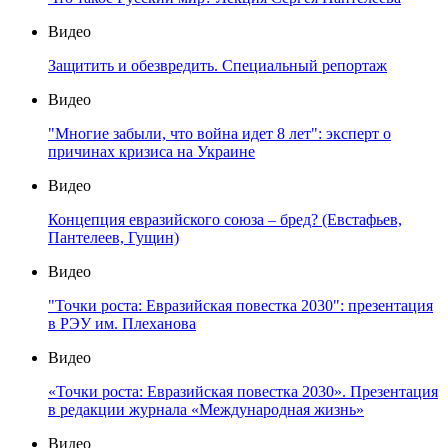
Видео
Защитить и обезвредить. Специальный репортаж
Видео
"Многие забыли, что война идет 8 лет": эксперт о
причинах кризиса на Украине
Видео
Концепция евразийского союза – бред? (Евстафьев,
Пантелеев, Гущин)
Видео
"Точки роста: Евразийская повестка 2030": презентация
в РЭУ им. Плеханова
Видео
«Точки роста: Евразийская повестка 2030». Презентация
в редакции журнала «Международная жизнь»
Видео