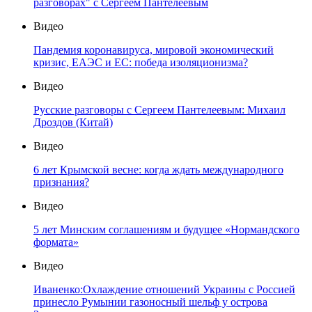
разговорах" с Сергеем Пантелеевым
Видео
Пандемия коронавируса, мировой экономический
кризис, ЕАЭС и ЕС: победа изоляционизма?
Видео
Русские разговоры с Сергеем Пантелеевым: Михаил
Дроздов (Китай)
Видео
6 лет Крымской весне: когда ждать международного
признания?
Видео
5 лет Минским соглашениям и будущее «Нормандского
формата»
Видео
Иваненко:Охлаждение отношений Украины с Россией
принесло Румынии газоносный шельф у острова