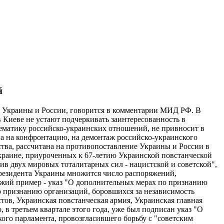
й
 Украины и России, говорится в комментарии МИД РФ. В
 Киеве не устают подчеркивать заинтересованность в
лематику российско-украинских отношений, не привносит в
на на конфронтацию, на демонтаж российско-украинского
тва, рассчитана на противопоставление Украины и России в
Украине, приуроченных к 67-летию Украинской повстанческой
ив двух мировых тоталитарных сил - нацистской и советской",
президента Украины множится число распоряжений,
ежий пример - указ "О дополнительных мерах по признанию
о признанию организаций, боровшихся за независимость
ов, Украинская повстанческая армия, Украинская главная
 в третьем квартале этого года, уже был подписан указ "О
ого парламента, провозгласившего борьбу с "советским