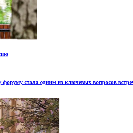
ссию
 форуму стала одним из ключевых вопросов встре