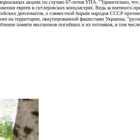
ориальных акциях по случаю 67-летия УПА. "Удивительно, что д
ении евреев в гитлеровских концлагерях. Ведь за военного пр
оссийских дипломатов, о совместной борьбе народов СССР проти
ении на территории, оккупированной фашистами Украины, "русо
рбление памяти миллионов погибших и их потомков, в том числ