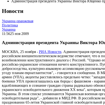
Администрация президента Украины Виктора Ющенко пр
Новости
Украина оранжевая
Политика
Украина
11:56
25 ноя 2009
Администрация президента Украины Виктора Ющ
МОСКВА, 25 ноября -
РИА Новости
. Администрация президен
российском внешнеполитическом ведомстве отмечают, что в по
возобновлении конструктивного диалога с Россией. "Однако ее
российско-украинские отношения ничего конструктивного. Пу
добрососедства, культурно-языковую ассимиляцию русскоязычн
угоду планам евроатлантистов", - говорится в сообщении. В 
армии (УПА), акценты расставлялись предельно четко: "запад
боевики УПА провозглашались как борцы с фашизмом - наравн
вдалбливающих в сознание граждан страны радикально обновл
украинского освободительного движения XX века", которым п
Украины. В этом списке упоминаются Украинская военная орга
освободительная рада", - добавили в МИД РФ. В российском вн
праздновании 65-летия Украинской главной освободительной р