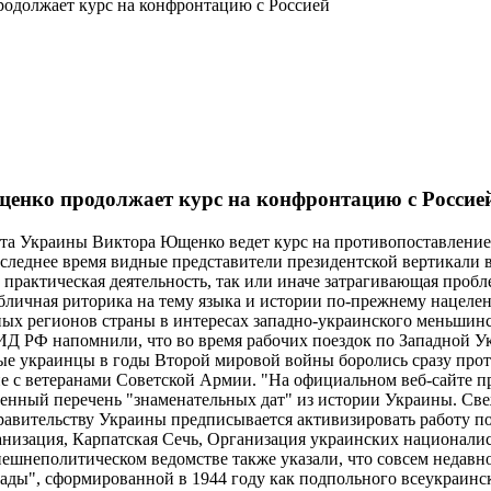
одолжает курс на конфронтацию с Россией
енко продолжает курс на конфронтацию с Россие
та Украины Виктора Ющенко ведет курс на противопоставление
следнее время видные представители президентской вертикали в
 практическая деятельность, так или иначе затрагивающая проб
бличная риторика на тему языка и истории по-прежнему нацеле
ых регионов страны в интересах западно-украинского меньшинс
МИД РФ напомнили, что во время рабочих поездок по Западной 
ные украинцы в годы Второй мировой войны боролись сразу прот
е с ветеранами Советской Армии. "На официальном веб-сайте 
енный перечень "знаменательных дат" из истории Украины. Св
равительству Украины предписывается активизировать работу п
низация, Карпатская Сечь, Организация украинских националист
ешнеполитическом ведомстве также указали, что совсем недавно,
ады", сформированной в 1944 году как подпольного всеукраинск