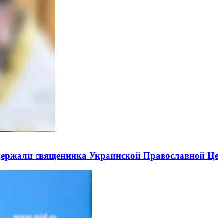
держали священника Украинской Православной Ц