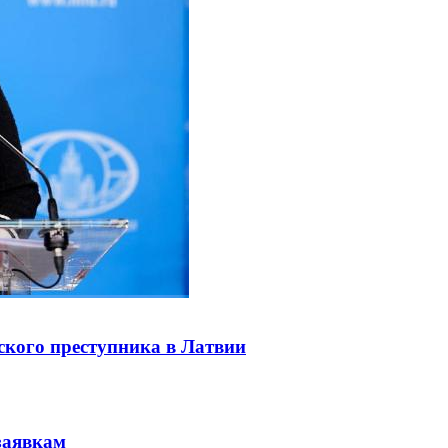
ского преступника в Латвии
заявкам