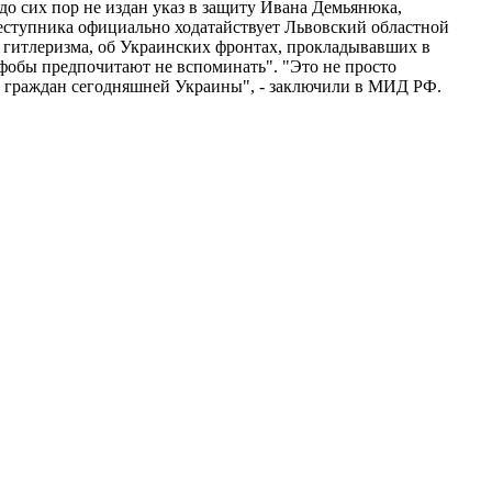
о сих пор не издан указ в защиту Ивана Демьянюка,
еступника официально ходатайствует Львовский областной
в гитлеризма, об Украинских фронтах, прокладывавших в
фобы предпочитают не вспоминать". "Это не просто
е граждан сегодняшней Украины", - заключили в МИД РФ.