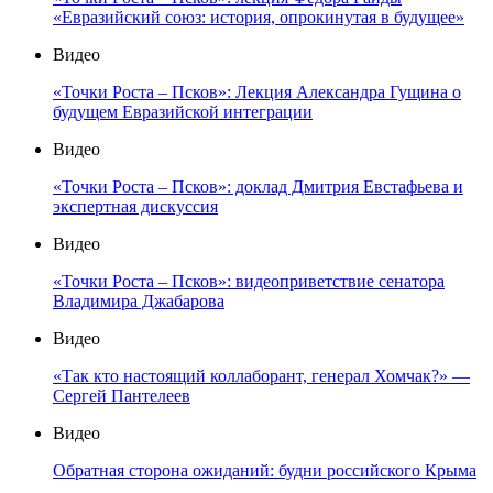
«Евразийский союз: история, опрокинутая в будущее»
Видео
«Точки Роста – Псков»: Лекция Александра Гущина о
будущем Евразийской интеграции
Видео
«Точки Роста – Псков»: доклад Дмитрия Евстафьева и
экспертная дискуссия
Видео
«Точки Роста – Псков»: видеоприветствие сенатора
Владимира Джабарова
Видео
«Так кто настоящий коллаборант, генерал Хомчак?» —
Сергей Пантелеев
Видео
Обратная сторона ожиданий: будни российского Крыма