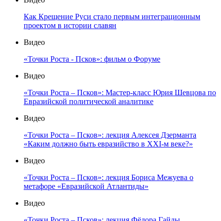
Как Крещение Руси стало первым интеграционным
проектом в истории славян
Видео
«Точки Роста - Псков»: фильм о Форуме
Видео
«Точки Роста – Псков»: Мастер-класс Юрия Шевцова по
Евразийской политической аналитике
Видео
«Точки Роста – Псков»: лекция Алексея Дзерманта
«Каким должно быть евразийство в XXI-м веке?»
Видео
«Точки Роста – Псков»: лекция Бориса Межуева о
метафоре «Евразийской Атлантиды»
Видео
«Точки Роста – Псков»: лекция Фёдора Гайды