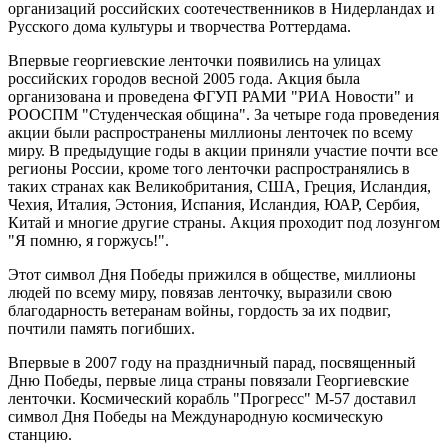
организаций российских соотечественников в Нидерландах и
Русского дома культуры и творчества Роттердама.
Впервые георгиевские ленточки появились на улицах
российских городов весной 2005 года. Акция была
организована и проведена ФГУП РАМИ "РИА Новости" и
РООСПМ "Студенческая община". За четыре года проведения
акции были распространены миллионы ленточек по всему
миру. В предыдущие годы в акции приняли участие почти все
регионы России, кроме того ленточки распространялись в
таких странах как Великобритания, США, Греция, Исландия,
Чехия, Италия, Эстония, Испания, Исландия, ЮАР, Сербия,
Китай и многие другие страны. Акция проходит под лозунгом
"Я помню, я горжусь!".
Этот символ Дня Победы прижился в обществе, миллионы
людей по всему миру, повязав ленточку, выразили свою
благодарность ветеранам войны, гордость за их подвиг,
почтили память погибших.
Впервые в 2007 году на праздничный парад, посвященный
Дню Победы, первые лица страны повязали Георгиевские
ленточки. Космический корабль "Прогресс" М-57 доставил
символ Дня Победы на Международную космическую
станцию.