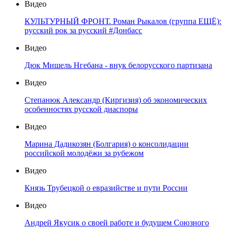
Видео
КУЛЬТУРНЫЙ ФРОНТ. Роман Рыкалов (группа ЕЩЁ):
русский рок за русский #Донбасс
Видео
Дюк Мишель Нгебана - внук белорусского партизана
Видео
Степанюк Александр (Киргизия) об экономических
особенностях русской диаспоры
Видео
Марина Дадикозян (Болгария) о консолидации
российской молодёжи за рубежом
Видео
Князь Трубецкой о евразийстве и пути России
Видео
Андрей Якусик о своей работе и будущем Союзного