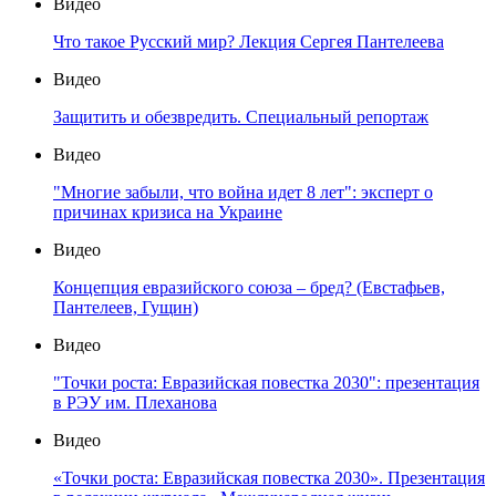
Видео
Что такое Русский мир? Лекция Сергея Пантелеева
Видео
Защитить и обезвредить. Специальный репортаж
Видео
"Многие забыли, что война идет 8 лет": эксперт о
причинах кризиса на Украине
Видео
Концепция евразийского союза – бред? (Евстафьев,
Пантелеев, Гущин)
Видео
"Точки роста: Евразийская повестка 2030": презентация
в РЭУ им. Плеханова
Видео
«Точки роста: Евразийская повестка 2030». Презентация