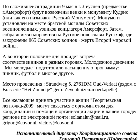
По сложившейся традиции 9 мая в г. Леусден (предместье
г.Амерсфорт) будут возложены венки к монументу Кудрис
(или как его называют Русский Монумент). Монумент
установлен на месте братской могилы Cоветских
военнопленных, узников концлагеря Амерсфорт. Затем,
собравшиеся направятся на Pусское поле славы Рустхоф, где
захоронены 865 Cоветских воинов - жертв Второй мировой
войны.
А во второй половине дня пройдет встреча
соотечественников в разных городах. Молодежное движение
"Мы молодые" подготовило насыщенную программу:
пикник, футбол и многое другое.
Место проведения : Strandweg 5, 2761DM Oud-Verlaat (рядом с
Brasserie "Het Zonnetje" gem. Zevenhuizen-moerkapelle)
Все желающие принять участие в акции "Георгиевская
ленточка-2009" могут связаться с оргкомитетом для
координации и помощи в организации акции в вашем городе/
регионе по электронной почте: soltanaltn@mail.ru,
grigori@covor.nl, victory@covor.nl
Исполнительный директор Координационного совета
Григорий Пастернак (Нидерланды)