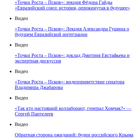
«Точки Роста – Псков»: лекция Фёдора Гайды
«Евразийский союз: история, опрокинутая в будущее»
Видео
«Точки Роста – Псков»: Лекция Александра Гущина о
будущем Евразийской интеграции
Видео
«Точки Роста – Псков»: доклад Дмитрия Евстафьева и
экспертная дискуссия
Видео
«Точки Роста – Псков»: видеоприветствие сенатора
Владимира Джабарова
Видео
«Так кто настоящий коллаборант, генерал Хомчак?» —
Сергей Пантелеев
Видео
Обратная сторона ожиданий: будни российского Крыма