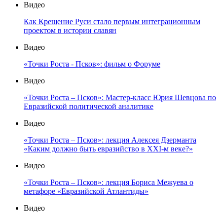
Видео
Как Крещение Руси стало первым интеграционным
проектом в истории славян
Видео
«Точки Роста - Псков»: фильм о Форуме
Видео
«Точки Роста – Псков»: Мастер-класс Юрия Шевцова по
Евразийской политической аналитике
Видео
«Точки Роста – Псков»: лекция Алексея Дзерманта
«Каким должно быть евразийство в XXI-м веке?»
Видео
«Точки Роста – Псков»: лекция Бориса Межуева о
метафоре «Евразийской Атлантиды»
Видео