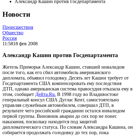
Александр Кашин против Госдепартамента
Новости
Происшествия
Общество
Россия
11:58
18 фев 2008
Александр Кашин против Госдепартамента
Житель Приморья Александр Кашин, ставший инвалидом
после того, как его сбил автомобиль американского
дипломата, объявил голодовку. Десять лет Кашин требует от
Госдепартамента США компенсировать ему последствия
ДТП, однако американская система правосудия отказала ему в
этом, сообщает
Дейта.Ru.
В 1998 году во Владивостоке
генеральный консул США Дуглас Кент, самостоятельно
управляя служебным автомобилем, совершил ДТП, в
результате чего российский гражданин остался инвалидом
первой группы. Виновник аварии до сих пор не понес
наказания, поскольку находится под защитой
дипломатического статуса. По словам Александра Кашина, он
собирается продолжать голодовку до тех пор, пока