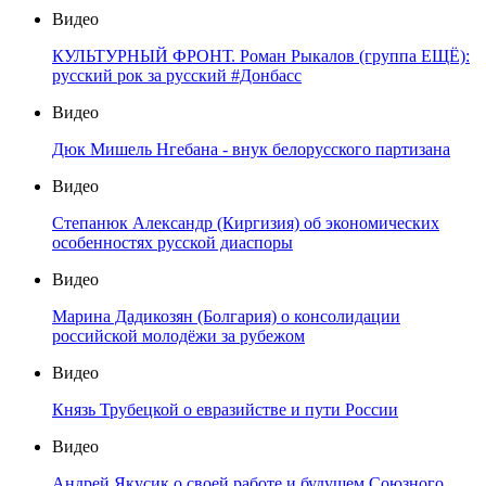
Видео
КУЛЬТУРНЫЙ ФРОНТ. Роман Рыкалов (группа ЕЩЁ):
русский рок за русский #Донбасс
Видео
Дюк Мишель Нгебана - внук белорусского партизана
Видео
Степанюк Александр (Киргизия) об экономических
особенностях русской диаспоры
Видео
Марина Дадикозян (Болгария) о консолидации
российской молодёжи за рубежом
Видео
Князь Трубецкой о евразийстве и пути России
Видео
Андрей Якусик о своей работе и будущем Союзного