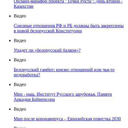
Онлайн-марафон проекта "Точки Роста": День второй -
Казахстан
Видео
Союзные отношения РФ и РБ должны быть закреплены
в новой белорусской Конституции
Видео
Упадет ли «белорусский балкон»?
Видео
Белорусский гамбит: кризис отношений или чья-то
недоработка?
Видео
Мир - наш. Институт Русского зарубежья. Памяти
Аркадия Бейненсона
Видео
Мир после коронавируса – Евразийская повестка 2030