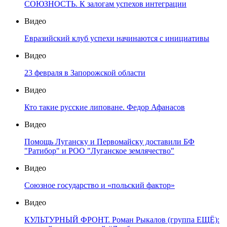
СОЮЗНОСТЬ. К залогам успехов интеграции
Видео
Евразийский клуб успехи начинаются с инициативы
Видео
23 февраля в Запорожской области
Видео
Кто такие русские липоване. Федор Афанасов
Видео
Помощь Луганску и Первомайску доставили БФ
"Ратибор" и РОО "Луганское землячество"
Видео
Союзное государство и «польский фактор»
Видео
КУЛЬТУРНЫЙ ФРОНТ. Роман Рыкалов (группа ЕЩЁ):