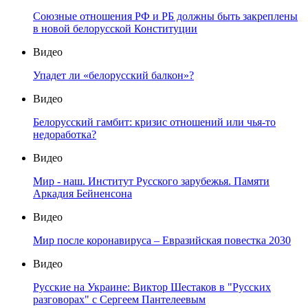
Союзные отношения РФ и РБ должны быть закреплены
в новой белорусской Конституции
Видео
Упадет ли «белорусский балкон»?
Видео
Белорусский гамбит: кризис отношений или чья-то
недоработка?
Видео
Мир - наш. Институт Русского зарубежья. Памяти
Аркадия Бейненсона
Видео
Мир после коронавируса – Евразийская повестка 2030
Видео
Русские на Украине: Виктор Шестаков в "Русских
разговорах" с Сергеем Пантелеевым