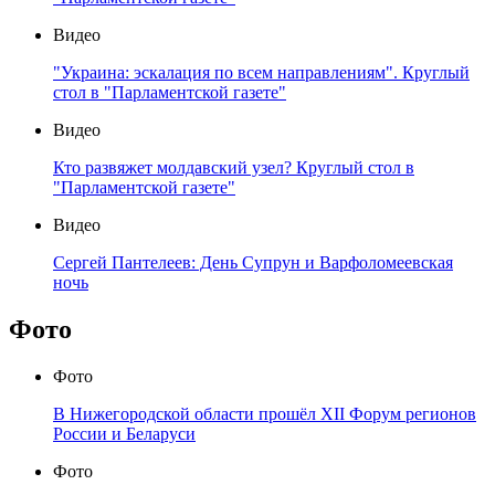
Видео
"Украина: эскалация по всем направлениям". Круглый
стол в "Парламентской газете"
Видео
Кто развяжет молдавский узел? Круглый стол в
"Парламентской газете"
Видео
Сергей Пантелеев: День Супрун и Варфоломеевская
ночь
Фото
Фото
В Нижегородской области прошёл XII Форум регионов
России и Беларуси
Фото