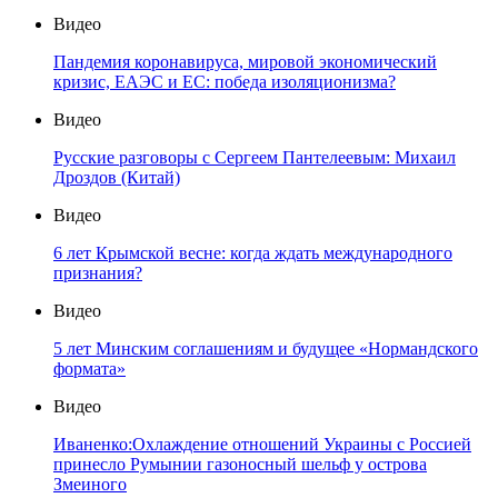
Видео
Пандемия коронавируса, мировой экономический
кризис, ЕАЭС и ЕС: победа изоляционизма?
Видео
Русские разговоры с Сергеем Пантелеевым: Михаил
Дроздов (Китай)
Видео
6 лет Крымской весне: когда ждать международного
признания?
Видео
5 лет Минским соглашениям и будущее «Нормандского
формата»
Видео
Иваненко:Охлаждение отношений Украины с Россией
принесло Румынии газоносный шельф у острова
Змеиного