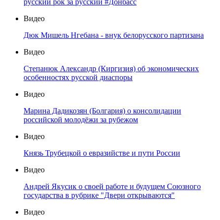
русский рок за русский #Донбасс
Видео
Дюк Мишель Нгебана - внук белорусского партизана
Видео
Степанюк Александр (Киргизия) об экономических
особенностях русской диаспоры
Видео
Марина Дадикозян (Болгария) о консолидации
российской молодёжи за рубежом
Видео
Князь Трубецкой о евразийстве и пути России
Видео
Андрей Якусик о своей работе и будущем Союзного
государства в рубрике "Двери открываются"
Видео