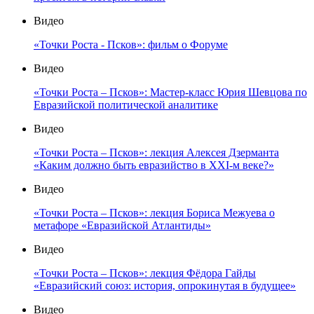
Видео
«Точки Роста - Псков»: фильм о Форуме
Видео
«Точки Роста – Псков»: Мастер-класс Юрия Шевцова по
Евразийской политической аналитике
Видео
«Точки Роста – Псков»: лекция Алексея Дзерманта
«Каким должно быть евразийство в XXI-м веке?»
Видео
«Точки Роста – Псков»: лекция Бориса Межуева о
метафоре «Евразийской Атлантиды»
Видео
«Точки Роста – Псков»: лекция Фёдора Гайды
«Евразийский союз: история, опрокинутая в будущее»
Видео