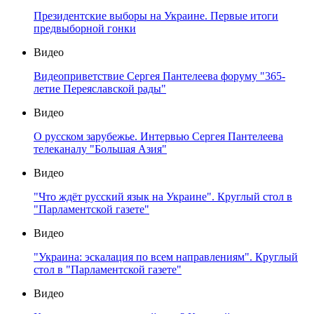
Президентские выборы на Украине. Первые итоги
предвыборной гонки
Видео
Видеоприветствие Сергея Пантелеева форуму "365-
летие Переяславской рады"
Видео
О русском зарубежье. Интервью Сергея Пантелеева
телеканалу "Большая Азия"
Видео
"Что ждёт русский язык на Украине". Круглый стол в
"Парламентской газете"
Видео
"Украина: эскалация по всем направлениям". Круглый
стол в "Парламентской газете"
Видео