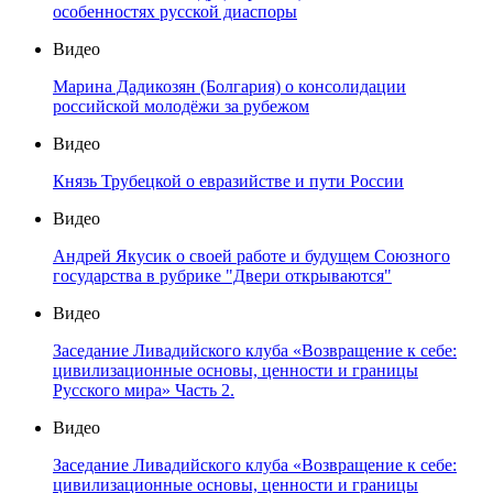
особенностях русской диаспоры
Видео
Марина Дадикозян (Болгария) о консолидации
российской молодёжи за рубежом
Видео
Князь Трубецкой о евразийстве и пути России
Видео
Андрей Якусик о своей работе и будущем Союзного
государства в рубрике "Двери открываются"
Видео
Заседание Ливадийского клуба «Возвращение к себе:
цивилизационные основы, ценности и границы
Русского мира» Часть 2.
Видео
Заседание Ливадийского клуба «Возвращение к себе:
цивилизационные основы, ценности и границы