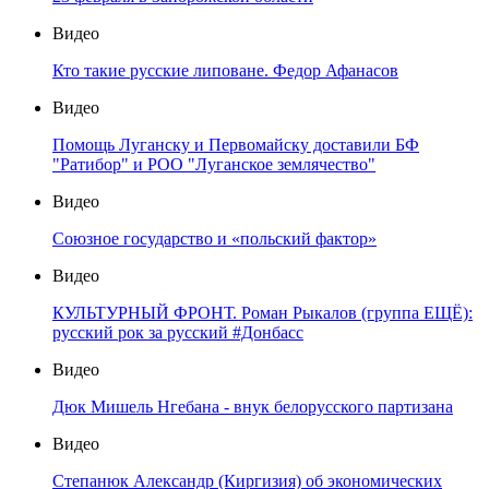
Видео
Кто такие русские липоване. Федор Афанасов
Видео
Помощь Луганску и Первомайску доставили БФ
"Ратибор" и РОО "Луганское землячество"
Видео
Союзное государство и «польский фактор»
Видео
КУЛЬТУРНЫЙ ФРОНТ. Роман Рыкалов (группа ЕЩЁ):
русский рок за русский #Донбасс
Видео
Дюк Мишель Нгебана - внук белорусского партизана
Видео
Степанюк Александр (Киргизия) об экономических