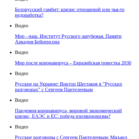
Белорусский гамбит: кризис отношений или чья-то
недоработка?
Видео
Мир - наш. Институт Русского зарубежья. Памяти
Аркадия Бейненсона
Видео
Мир после коронавируса – Евразийская повестка 2030
Видео
Русские на Украине: Виктор Шестаков в "Русских
разговорах" с Сергеем Пантелеевым
Видео
Пандемия коронавируса, мировой экономический
кризис, ЕАЭС и ЕС: победа изоляционизма?
Видео
Русские разговоры с Сергеем Пантелеевым: Михаил