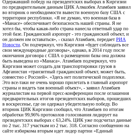
Одержавший победу на президентских выборах в Киргизии
по предварительным данным ЦИК Алмазбек Атамбаев заявил
во вторник о необходимости вывести военную базу США с
территории республики. «Я не думаю, что военная база в
«Манасе» обеспечивает безопасность нашей страны. Я не
хотел бы, чтобы какая-либо страна нанесла ответный удар по
этой базе. Гражданский аэропорт - это гражданский объект, и
он должен им оставаться», - сказал Атамбаев, передает
РИА
Новости
. Он подчеркнул, что Киргизия «будет соблюдать все
свои международные договоры», однако, в 2014 году после
окончания договора с США о размещении базы она должна
быть выведена из «Манаса». Атамбаев подчеркнул, что
Киргизия может создать для транспортировки грузов в
Афганистан «транзитный гражданский объект, может быть,
совместно с Россией». «Здесь нет политической подоплеки.
Это все-таки не очень хорошо прилетать в главный аэропорт
страны и видеть там военный объект», - заявил Атамбаев
журналистам на первой пресс-конференции после оглашения
предварительных итогов президентских выборов, прошедших
в воскресенье, где он одержал убедительную победу. Во
вторник ЦИК Киргизии сообщил, что Атамбаев по итогам
обработки 99,96% протоколов голосования лидирует на
президентских выборах с 63,24%. ЦИК уже подсчитал данные
по 2 тыс. 317 участкам из 2 тыс. 318. Согласно сообщению на
сайте избиркома вторым идет лидер партии «Единый