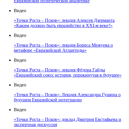
Евразийской политической аналитике
Видео
«Точки Роста – Псков»: лекция Алексея Дзерманта
«Каким должно быть евразийство в XXI-м веке?»
Видео
«Точки Роста – Псков»: лекция Бориса Межуева о
метафоре «Евразийской Атлантиды»
Видео
«Точки Роста – Псков»: лекция Фёдора Гайды
«Евразийский союз: история, опрокинутая в будущее»
Видео
«Точки Роста – Псков»: Лекция Александра Гущина о
будущем Евразийской интеграции
Видео
«Точки Роста – Псков»: доклад Дмитрия Евстафьева и
экспертная дискуссия