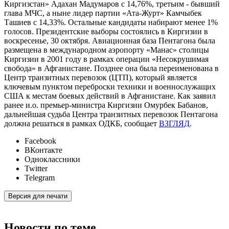
Киргизстан» Адахан Мадумаров с 14,76%, третьим - бывший
глава МЧС, а ныне лидер партии «Ата-Журт» Камчыбек
Ташиев с 14,33%. Остальные кандидаты набирают менее 1%
голосов. Президентские выборы состоялись в Киргизии в
воскресенье, 30 октября. Авиационная база Пентагона была
размещена в международном аэропорту «Манас» столицы
Киргизии в 2001 году в рамках операции «Несокрушимая
свобода» в Афганистане. Позднее она была переименована в
Центр транзитных перевозок (ЦТП), который является
ключевым пунктом переброски техники и военнослужащих
США к местам боевых действий в Афганистане. Как заявил
ранее и.о. премьер-министра Киргизии Омурбек Бабанов,
дальнейшая судьба Центра транзитных перевозок Пентагона
должна решаться в рамках ОДКБ, сообщает
ВЗГЛЯД
.
Facebook
ВКонтакте
Одноклассники
Twitter
Telegram
Версия для печати
Новости по теме