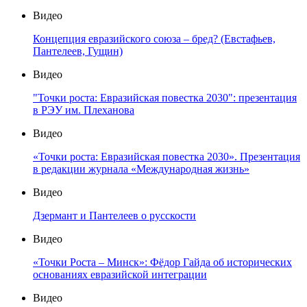
Видео
Концепция евразийского союза – бред? (Евстафьев,
Пантелеев, Гущин)
Видео
"Точки роста: Евразийская повестка 2030": презентация
в РЭУ им. Плеханова
Видео
«Точки роста: Евразийская повестка 2030». Презентация
в редакции журнала «Международная жизнь»
Видео
Дзермант и Пантелеев о русскости
Видео
«Точки Роста – Минск»: Фёдор Гайда об исторических
основаниях евразийской интеграции
Видео