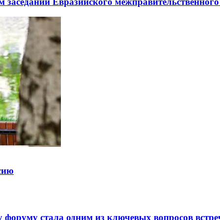
заседании Евразийского межправительственного 
ссию
 форуму стала одним из ключевых вопросов встре