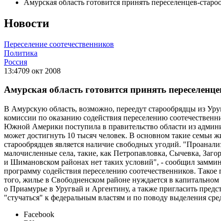
Амурская область готовится принять переселенцев-стар
Новости
Переселение соотечественников
Политика
Россия
13:47
09 окт 2008
Амурская область готовится принять переселенц
В Амурскую область, возможно, переедут старообрядцы из Уру
комиссии по оказанию содействия переселению соотечественн
Южной Америки поступила в правительство области из админис
может достигнуть 10 тысяч человек. В основном такие семьи 
старообрядцев является наличие свободных угодий. "Проанали
малочисленные села, такие, как Петропавловка, Сычевка, Загор
и Шимановском районах нет таких условий", - сообщил замми
программу содействия переселению соотечественников. Такое 
того, жилье в Свободненском районе нуждается в капитальном
о Приамурье в Уругвай и Аргентину, а также пригласить пред
"стучаться" к федеральным властям и по поводу выделения сре
Facebook