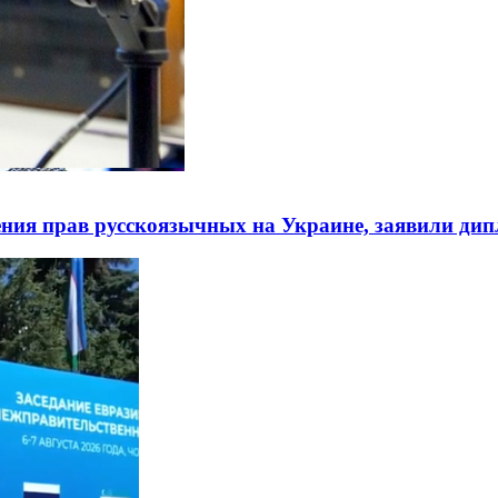
ния прав русскоязычных на Украине, заявили ди