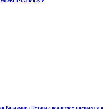
совета в Чолпон-Ате
чи Владимира Путина с полпредом президента в