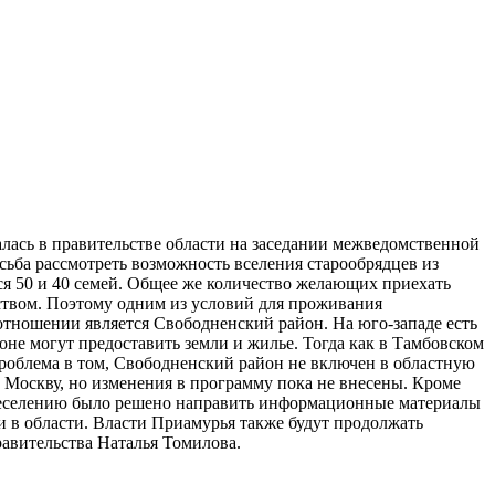
лась в правительстве области на заседании межведомственной
сьба рассмотреть возможность вселения старообрядцев из
я 50 и 40 семей. Общее же количество желающих приехать
ством. Поэтому одним из условий для проживания
отношении является Свободненский район. На юго-западе есть
йоне могут предоставить земли и жилье. Тогда как в Тамбовском
роблема в том, Свободненский район не включен в областную
 Москву, но изменения в программу пока не внесены. Кроме
переселению было решено направить информационные материалы
и в области. Власти Приамурья также будут продолжать
равительства Наталья Томилова.