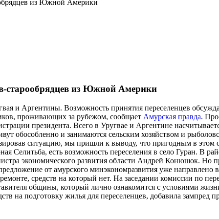
ообрядцев из Южной Америки
ев-старообрядцев из Южной Америки
гвая и Аргентины. Возможность принятия переселенцев обсужда
иков, проживающих за рубежом, сообщает
Амурская правда
. Про
трации президента. Всего в Уругвае и Аргентине насчитываетс
живут обособленно и занимаются сельским хозяйством и рыболов
зировав ситуацию, мы пришли к выводу, что пригодным в этом 
ная Селитьба, есть возможность переселения в село Гуран. В ра
нистра экономического развития области Андрей Конюшок. Но п
предложение от амурского минэкономразвития уже направлено в
 ремонте, средств на который нет. На заседании комиссии по 
ставителя общины, который лично ознакомится с условиями жизн
дств на подготовку жилья для переселенцев, добавила зампред п