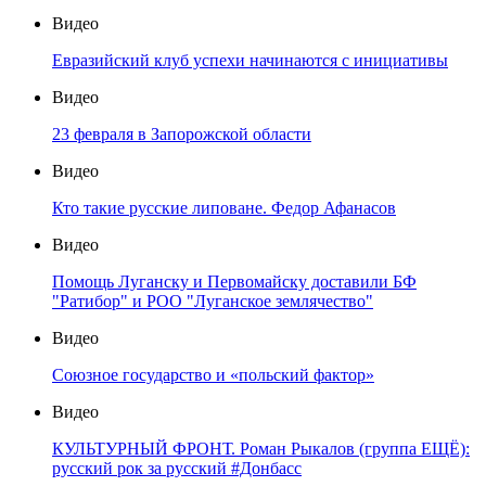
Видео
Евразийский клуб успехи начинаются с инициативы
Видео
23 февраля в Запорожской области
Видео
Кто такие русские липоване. Федор Афанасов
Видео
Помощь Луганску и Первомайску доставили БФ
"Ратибор" и РОО "Луганское землячество"
Видео
Союзное государство и «польский фактор»
Видео
КУЛЬТУРНЫЙ ФРОНТ. Роман Рыкалов (группа ЕЩЁ):
русский рок за русский #Донбасс