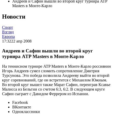
Андреев и Сафин вышли во второй круг турнира ATP
Masters в Монте-Карло
Новости
Спорт
Взгляд
Европа
17:32
22 апр 2008
Андреев и Сафин вышли во второй круг
турнира ATP Masters в Монте-Карло
На теннисном турнире ATP Masters в Монте-Карло россиянин
Игорь Андреев сумел сломить сопротивление Дмитрия
Турсунова. Это победа позволила Андрееву выйти во второй
круг соревнований, где он встретится с Михаилом Южным.
Во второй круг вышел также Марат Сафин, переиграв Ксавье
Малисса из Бельгии со счетом 6:3, 6:2. В следующем круге
Сафин сыграет с Давидом Феррером из Испании.
Facebook
ВКонтакте
Одноклассники