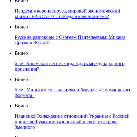
Видео
Пандемия коронавируса, мировой экономический
кризис, ЕАЭС и ЕС: победа изоляционизма?
Видео
Русские разговоры с Сергеем Пантелеевым: Михаил
Дроздов (Китай)
Видео
6 лет Крымской весне: когда ждать международного
признания?
Видео
5 лет Минским соглашениям и будущее «Нормандского
формата»
Видео
Иваненко:Охлаждение отношений Украины с Россией
принесло Румынии газоносный шельф у острова
Змеиного