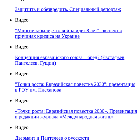
Защитить и обезвредить. Специальный репортаж
Видео
"Многие забыли, что война идет 8 лет": эксперт о
причинах кризиса на Украине
Видео
Концепция евразийского союза – бред? (Евстафьев,
Пантелеев, Гущин)
Видео
"Точки роста: Евразийская повестка 2030": презентация
в РЭУ им. Плеханова
Видео
«Точки роста: Евразийская повестка 2030». Презентация
в редакции журнала «Международная жизнь»
Видео
Дзермант и Пантелеев о русскости