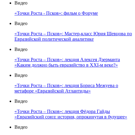
Видео
«Точки Роста - Псков»: фильм о Форуме
Видео
«Точки Роста – Псков»: Мастер-класс Юрия Шевцова по
Евразийской политической аналитике
Видео
«Точки Роста – Псков»: лекция Алексея Дзерманта
«Каким должно быть евразийство в XXI-м веке?»
Видео
«Точки Роста – Псков»: лекция Бориса Межуева о
метафоре «Евразийской Атлантиды»
Видео
«Точки Роста – Псков»: лекция Фёдора Гайды
«Евразийский союз: история, опрокинутая в будущее»
Видео