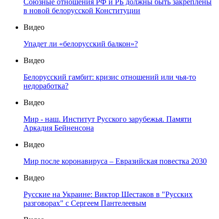
Союзные отношения РФ и РБ должны быть закреплены
в новой белорусской Конституции
Видео
Упадет ли «белорусский балкон»?
Видео
Белорусский гамбит: кризис отношений или чья-то
недоработка?
Видео
Мир - наш. Институт Русского зарубежья. Памяти
Аркадия Бейненсона
Видео
Мир после коронавируса – Евразийская повестка 2030
Видео
Русские на Украине: Виктор Шестаков в "Русских
разговорах" с Сергеем Пантелеевым