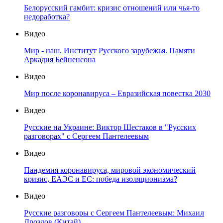
Белорусский гамбит: кризис отношений или чья-то
недоработка?
Видео
Мир - наш. Институт Русского зарубежья. Памяти
Аркадия Бейненсона
Видео
Мир после коронавируса – Евразийская повестка 2030
Видео
Русские на Украине: Виктор Шестаков в "Русских
разговорах" с Сергеем Пантелеевым
Видео
Пандемия коронавируса, мировой экономический
кризис, ЕАЭС и ЕС: победа изоляционизма?
Видео
Русские разговоры с Сергеем Пантелеевым: Михаил
Дроздов (Китай)