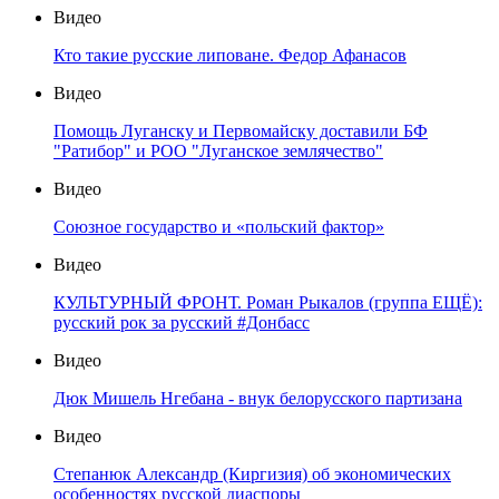
Видео
Кто такие русские липоване. Федор Афанасов
Видео
Помощь Луганску и Первомайску доставили БФ
"Ратибор" и РОО "Луганское землячество"
Видео
Союзное государство и «польский фактор»
Видео
КУЛЬТУРНЫЙ ФРОНТ. Роман Рыкалов (группа ЕЩЁ):
русский рок за русский #Донбасс
Видео
Дюк Мишель Нгебана - внук белорусского партизана
Видео
Степанюк Александр (Киргизия) об экономических
особенностях русской диаспоры