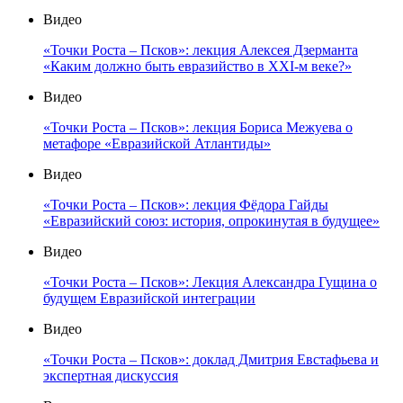
Видео
«Точки Роста – Псков»: лекция Алексея Дзерманта
«Каким должно быть евразийство в XXI-м веке?»
Видео
«Точки Роста – Псков»: лекция Бориса Межуева о
метафоре «Евразийской Атлантиды»
Видео
«Точки Роста – Псков»: лекция Фёдора Гайды
«Евразийский союз: история, опрокинутая в будущее»
Видео
«Точки Роста – Псков»: Лекция Александра Гущина о
будущем Евразийской интеграции
Видео
«Точки Роста – Псков»: доклад Дмитрия Евстафьева и
экспертная дискуссия