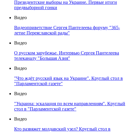
Президентские выборы на Украине. Первые итоги
предвыборной гонки
Видео
Видеоприветствие Сергея Пантелеева форуму "365-
летие Переяславской рады"
Видео
О русском зарубежье. Интервью Сергея Пантелеева
телеканалу "Большая Азия"
Видео
"Что ждёт русский язык на Украине". Круглый стол в
"Парламентской газете"
Видео
"Украина: эскалация по всем направлениям". Круглый
стол в "Парламентской газете"
Видео
Кто развяжет молдавский узел? Круглый стол в