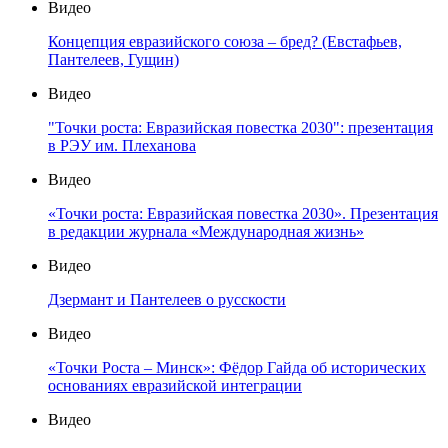
Видео
Концепция евразийского союза – бред? (Евстафьев,
Пантелеев, Гущин)
Видео
"Точки роста: Евразийская повестка 2030": презентация
в РЭУ им. Плеханова
Видео
«Точки роста: Евразийская повестка 2030». Презентация
в редакции журнала «Международная жизнь»
Видео
Дзермант и Пантелеев о русскости
Видео
«Точки Роста – Минск»: Фёдор Гайда об исторических
основаниях евразийской интеграции
Видео