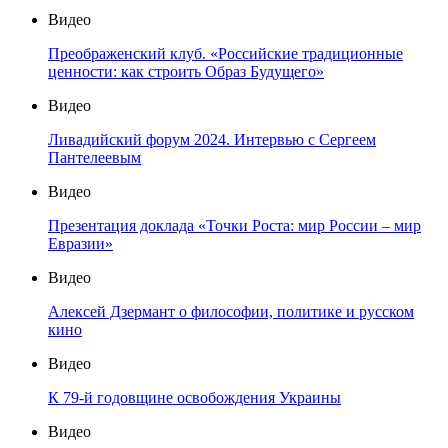
Видео
Преображенский клуб. «Российские традиционные
ценности: как строить Образ Будущего»
Видео
Ливадийский форум 2024. Интервью с Сергеем
Пантелеевым
Видео
Презентация доклада «Точки Роста: мир России – мир
Евразии»
Видео
Алексей Дзермант о философии, политике и русском
кино
Видео
К 79-й годовщине освобождения Украины
Видео