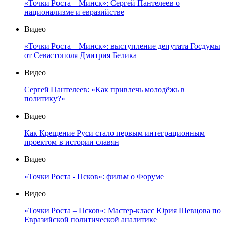
«Точки Роста – Минск»: Сергей Пантелеев о
национализме и евразийстве
Видео
«Точки Роста – Минск»: выступление депутата Госдумы
от Севастополя Дмитрия Белика
Видео
Сергей Пантелеев: «Как привлечь молодёжь в
политику?»
Видео
Как Крещение Руси стало первым интеграционным
проектом в истории славян
Видео
«Точки Роста - Псков»: фильм о Форуме
Видео
«Точки Роста – Псков»: Мастер-класс Юрия Шевцова по
Евразийской политической аналитике